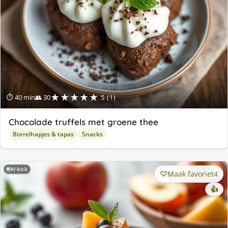
★★★★★
⏱ 40 min
👥 30
5 (1)
Chocolade truffels met groene thee
Borrelhapjes & tapas
Snacks
AI-kok
Maak favoriet
4
👍