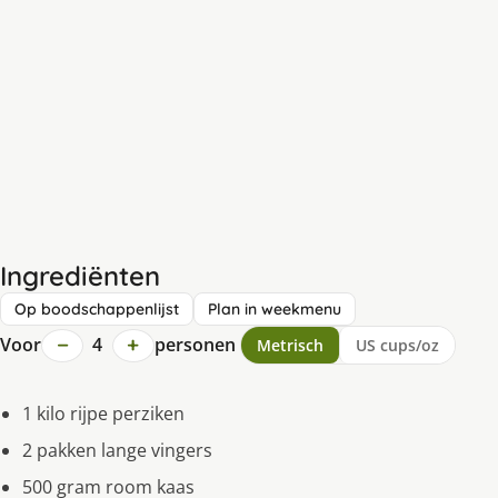
Ingrediënten
Op boodschappenlijst
Plan in weekmenu
−
+
Voor
4
personen
Metrisch
US cups/oz
1 kilo rijpe perziken
2 pakken lange vingers
500 gram room kaas