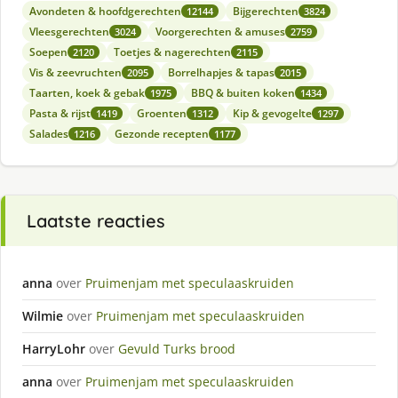
Avondeten & hoofdgerechten
Bijgerechten
12144
3824
Vleesgerechten
Voorgerechten & amuses
3024
2759
Soepen
Toetjes & nagerechten
2120
2115
Vis & zeevruchten
Borrelhapjes & tapas
2095
2015
Taarten, koek & gebak
BBQ & buiten koken
1975
1434
Pasta & rijst
Groenten
Kip & gevogelte
1419
1312
1297
Salades
Gezonde recepten
1216
1177
Laatste reacties
anna
over
Pruimenjam met speculaaskruiden
Wilmie
over
Pruimenjam met speculaaskruiden
HarryLohr
over
Gevuld Turks brood
anna
over
Pruimenjam met speculaaskruiden