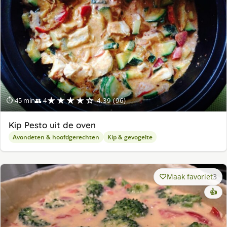
★★★★☆
⏱ 45 min
👥 4
4.39 (96)
Kip Pesto uit de oven
Avondeten & hoofdgerechten
Kip & gevogelte
Maak favoriet
3
👍