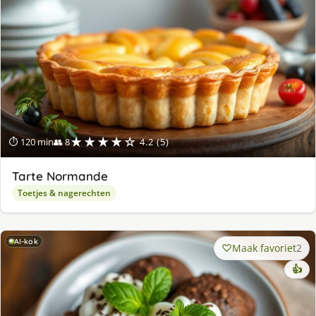
★★★★☆
⏱ 120 min
👥 8
4.2 (5)
Tarte Normande
Toetjes & nagerechten
AI-kok
Maak favoriet
2
👍