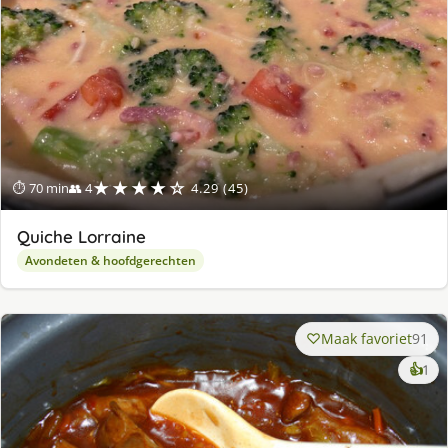
★★★★☆
⏱ 70 min
👥 4
4.29 (45)
Quiche Lorraine
Avondeten & hoofdgerechten
Maak favoriet
91
ke
👍
1
lek
ge