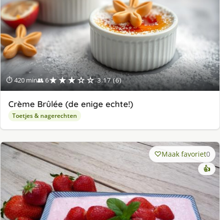
★★★☆☆
⏱ 420 min
👥 6
3.17 (6)
Crème Brûlée (de enige echte!)
Toetjes & nagerechten
Maak favoriet
0
👍