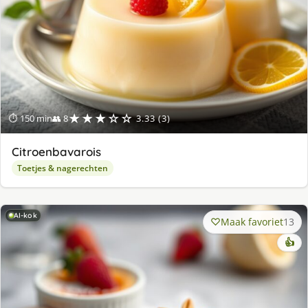
★★★☆☆
⏱ 150 min
👥 8
3.33 (3)
Citroenbavarois
Toetjes & nagerechten
AI-kok
Maak favoriet
13
👍