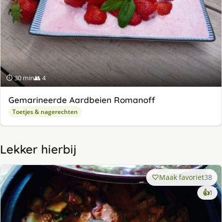
⏱ 30 min
👥 4
Gemarineerde Aardbeien Romanoff
Toetjes & nagerechten
Lekker hierbij
Maak favoriet
38
ke
👍
1
lek
ge