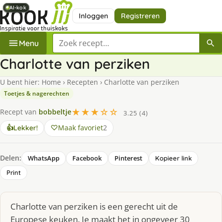
AI-kok
AI-kok
AI-kok
AI-kok
AI-kok
Inloggen
Registreren
Zoek een recept
Menu
Charlotte van perziken
U bent hier:
Home
›
Recepten
›
Charlotte van perziken
Toetjes & nagerechten
★★★☆☆
Recept van
bobbeltje
3.25 (4)
Maak favoriet
2
👍
Lekker!
Delen:
WhatsApp
Facebook
Pinterest
Kopieer link
Print
Charlotte van perziken is een gerecht uit de
Europese keuken. Je maakt het in ongeveer 30