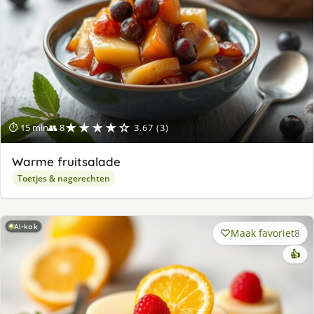
★★★★☆
⏱ 15 min
👥 8
3.67 (3)
Warme fruitsalade
Toetjes & nagerechten
AI-kok
Maak favoriet
8
👍