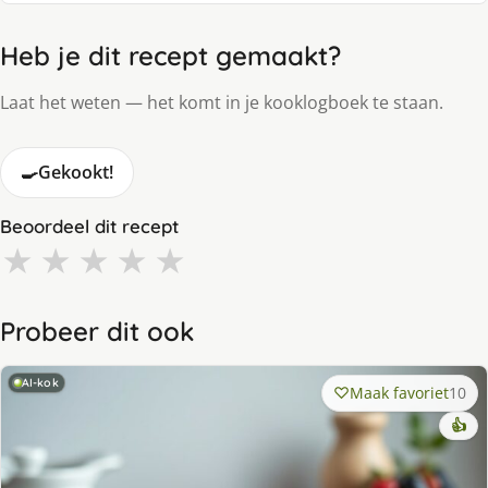
Heb je dit recept gemaakt?
Laat het weten — het komt in je kooklogboek te staan.
🍳
Gekookt!
Beoordeel dit recept
★
★
★
★
★
Probeer dit ook
AI-kok
Maak favoriet
10
👍