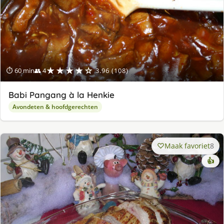
★★★★☆
⏱ 60 min
👥 4
3.96 (108)
Babi Pangang à la Henkie
Avondeten & hoofdgerechten
Maak favoriet
8
👍