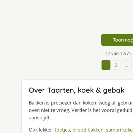
Toon nog
12 van 1.975
1
2
…
Over Taarten, koek & gebak
Bakken is preciezer dan koken: weeg af, gebr
oven niet te vroeg. Verder is het vooral geduld
aansnijdt.
Ook lekker:
toetjes
,
brood bakken
,
samen koke