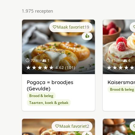
1.975 recepten
Maak favoriet
19
👍
⏱ 70 min
👥 1
⏱ 45 min
👥 4
★★★★★
★★★★★
4.62 (101)
Pogaça = broodjes
Kaisersma
(Gevulde)
Brood & beleg
Brood & beleg
Taarten, koek & gebak
Maak favoriet
2