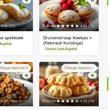
👍
👍
★★★★★
4.46 (72)
⏱ 45 min
4.58 (53)
he spekkoek
Druivenstroop Koekjes =
(Pekmezli Kurabiye)
 & gebak
Taarten, koek & gebak
Maak favoriet
15
Maak favoriet
11
👍
👍
★★★★☆
4.27 (100)
⏱ 20 min
4.36 (74)