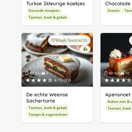
Turkse 2kleurige koekjes
Chocolade 
Gezonde recepten
Snacks
Taar
Taarten, koek & gebak
Maak favoriet
30
👍
⏱ 90 min
👥 1
⏱ 60 min
👥 10
★★★★☆
★★★★☆
4.15 (93)
De echte Weense
Apensnoet 
Sachertorte
Koken met & v
Taarten, koek & gebak
Taarten, koek
Toetjes & nagerechten