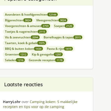
Avondeten & hoofdgerechten
12144
Bijgerechten
Vleesgerechten
3824
3024
Voorgerechten & amuses
Soepen
2759
2120
Toetjes & nagerechten
2115
Vis & zeevruchten
Borrelhapjes & tapas
2094
2015
Taarten, koek & gebak
1975
BBQ & buiten koken
Pasta & rijst
1434
1419
Groenten
Kip & gevogelte
1312
1297
Salades
Gezonde recepten
1216
1178
Laatste reacties
HarryLohr
over
Camping koken: 5 makkelijke
recepten en tips voor op de camping