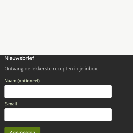
Nieuwsbrief
Ontvang de lekkerste recepten in je inbox.
Naam (optioneel)
E-mail
Aanmelden