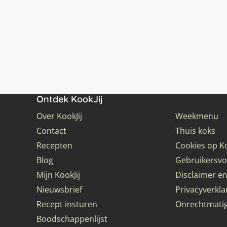
Ontdek KookJij
Over KookJij
Weekmenu
Contact
Thuis koks
Recepten
Cookies op Ko
Blog
Gebruikersv
Mijn KookJij
Disclaimer en
Nieuwsbrief
Privacyverkla
Recept insturen
Onrechtmati
Boodschappenlijst