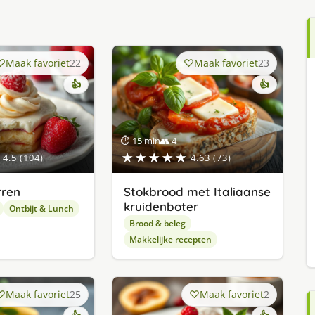
Maak favoriet
22
Maak favoriet
23
👍
👍
⏱ 15 min
👥 4
★★★★★
4.5 (104)
4.63 (73)
rren
Stokbrood met Italiaanse
kruidenboter
Ontbijt & Lunch
Brood & beleg
Makkelijke recepten
Maak favoriet
25
Maak favoriet
2