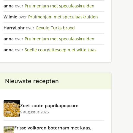
anna
over
Pruimenjam met speculaaskruiden
Wilmie
over
Pruimenjam met speculaaskruiden
HarryLohr
over
Gevuld Turks brood
anna
over
Pruimenjam met speculaaskruiden
anna
over
Snelle courgettesoep met witte kaas
Nieuwste recepten
Zoet-zoute paprikapopcorn
9 augustus 2026
Frisse volkoren boterham met kaas,