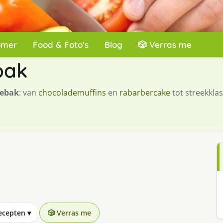
omer
Food & Foto’s
Blog
🎲 Verras me
bak
gebak
: van
chocolademuffins
en
rabarbercake
tot streekklas
recepten
▾
🎲 Verras me