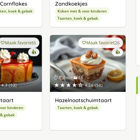
Cornflakes
Zandkoekjes
ten, koek & gebak
Koken met & voor kinderen
Taarten, koek & gebak
Maak favoriet
6
Maak favoriet
26
👍
👍
⏱ 150 min
👥 15
★★★★☆
4.3 (53)
4.26 (58)
taart
Hazelnootschuimtaart
oor kinderen
Taarten, koek & gebak
 & gebak