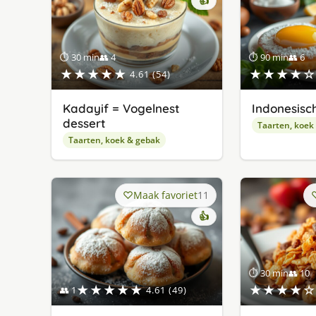
👍
⏱ 30 min
👥 4
⏱ 90 min
👥 6
★★★★★
★★★★☆
4.61 (54)
Kadayif = Vogelnest
Indonesisc
dessert
Taarten, koek
Taarten, koek & gebak
Maak favoriet
11
👍
⏱ 30 min
👥 10
★★★★★
★★★★☆
👥 1
4.61 (49)