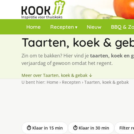
Home
Recepten
Nieuw
BBQ & Z
Taarten, koek & ge
Zin om te bakken? Hier vind je
taarten, koek en 
verjaardag of gewoon omdat het regent.
Meer over Taarten, koek & gebak ↓
U bent hier:
Home
›
Recepten
›
Taarten, koek & gebak
⏱ Klaar in 15 min
⏱ Klaar in 30 min
Filter 