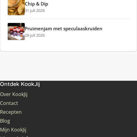
Chip & Dip
31 juli 2026
Pruimenjam met speculaaskruiden
28 juli 2026
Ontdek KookJij
Over KookJij
Contact
Recepten
Blog
Mijn KookJij