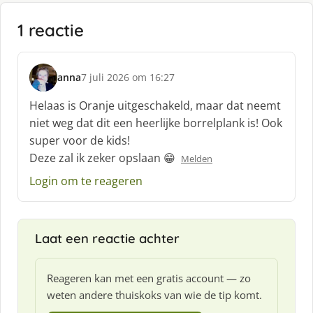
1 reactie
anna
7 juli 2026 om 16:27
s
c
Helaas is Oranje uitgeschakeld, maar dat neemt
h
niet weg dat dit een heerlijke borrelplank is! Ook
r
super voor de kids!
e
Deze zal ik zeker opslaan 😁
e
Melden
f
Login om te reageren
:
Laat een reactie achter
Reageren kan met een gratis account — zo
weten andere thuiskoks van wie de tip komt.