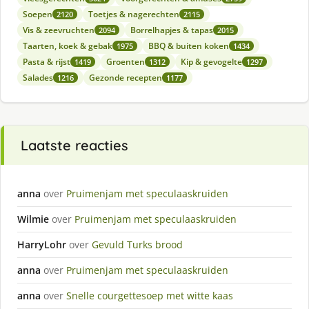
Soepen
Toetjes & nagerechten
2120
2115
Vis & zeevruchten
Borrelhapjes & tapas
2094
2015
Taarten, koek & gebak
BBQ & buiten koken
1975
1434
Pasta & rijst
Groenten
Kip & gevogelte
1419
1312
1297
Salades
Gezonde recepten
1216
1177
Laatste reacties
anna
over
Pruimenjam met speculaaskruiden
Wilmie
over
Pruimenjam met speculaaskruiden
HarryLohr
over
Gevuld Turks brood
anna
over
Pruimenjam met speculaaskruiden
anna
over
Snelle courgettesoep met witte kaas