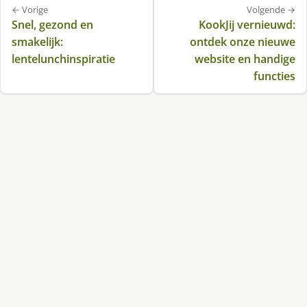
Bericht
← Vorige
Volgende →
navigatie
Snel, gezond en
KookJij vernieuwd:
smakelijk:
ontdek onze nieuwe
lentelunchinspiratie
website en handige
functies