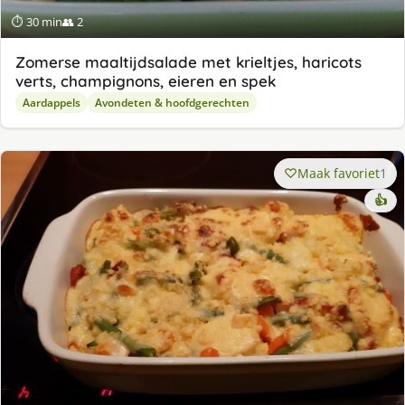
⏱ 30 min
👥 2
Zomerse maaltijdsalade met krieltjes, haricots
verts, champignons, eieren en spek
Aardappels
Avondeten & hoofdgerechten
Maak favoriet
1
👍