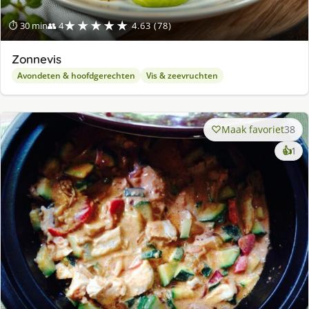
★★★★★
⏱ 30 min
👥 4
4.63 (78)
Zonnevis
Avondeten & hoofdgerechten
Vis & zeevruchten
Maak favoriet
38
ke
👍
1
lek
ge