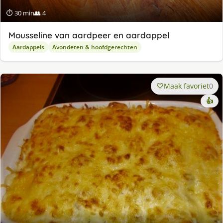
⏱ 30 min
👥 4
Mousseline van aardpeer en aardappel
Aardappels
Avondeten & hoofdgerechten
Maak favoriet
0
👍