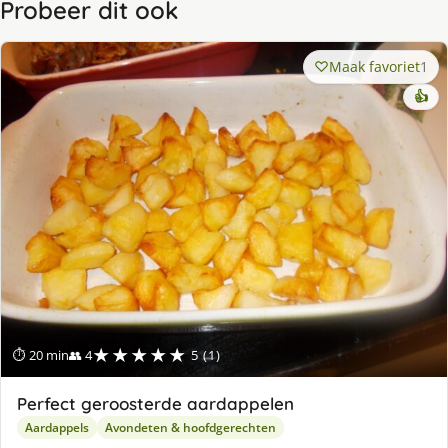
Probeer dit ook
Maak favoriet
1
👍
★★★★★
⏱ 20 min
👥 4
5 (1)
Perfect geroosterde aardappelen
Aardappels
Avondeten & hoofdgerechten