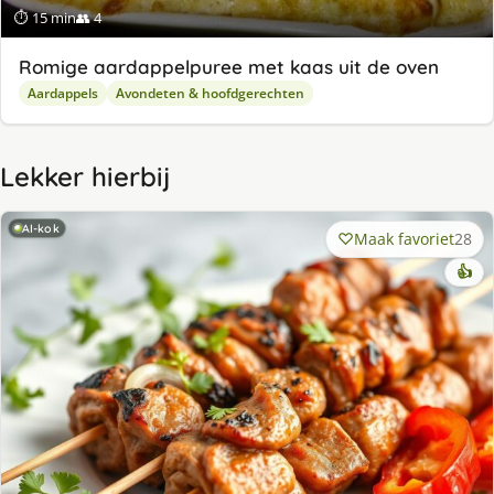
⏱ 15 min
👥 4
Romige aardappelpuree met kaas uit de oven
Aardappels
Avondeten & hoofdgerechten
Lekker hierbij
AI-kok
Maak favoriet
28
👍