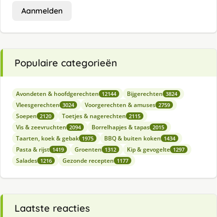
Aanmelden
Populaire categorieën
Avondeten & hoofdgerechten
Bijgerechten
12144
3824
Vleesgerechten
Voorgerechten & amuses
3024
2759
Soepen
Toetjes & nagerechten
2120
2115
Vis & zeevruchten
Borrelhapjes & tapas
2094
2015
Taarten, koek & gebak
BBQ & buiten koken
1975
1434
Pasta & rijst
Groenten
Kip & gevogelte
1419
1312
1297
Salades
Gezonde recepten
1216
1177
Laatste reacties