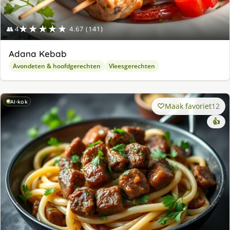
★★★★★
👥 4
4.67 (141)
Adana Kebab
Avondeten & hoofdgerechten
Vleesgerechten
AI-kok
Maak favoriet
12
👍