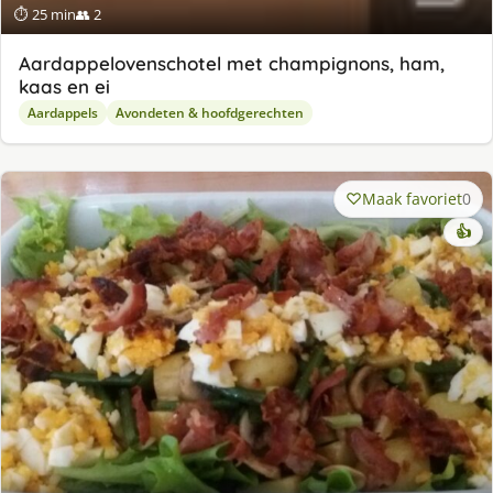
⏱ 25 min
👥 2
Aardappelovenschotel met champignons, ham,
kaas en ei
Aardappels
Avondeten & hoofdgerechten
Maak favoriet
0
👍