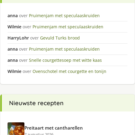
anna
over
Pruimenjam met speculaaskruiden
Wilmie
over
Pruimenjam met speculaaskruiden
HarryLohr
over
Gevuld Turks brood
anna
over
Pruimenjam met speculaaskruiden
anna
over
Snelle courgettesoep met witte kaas
Wilmie
over
Ovenschotel met courgette en tonijn
Nieuwste recepten
Preitaart met cantharellen
7 augustus 2026