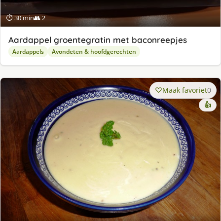
⏱ 30 min
👥 2
Aardappel groentegratin met baconreepjes
Aardappels
Avondeten & hoofdgerechten
Maak favoriet
0
👍