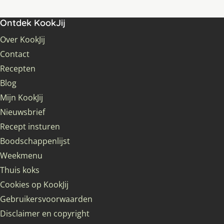
Ontdek KookJij
Over KookJij
Contact
Recepten
Blog
Mijn KookJij
Nieuwsbrief
Recept insturen
Boodschappenlijst
Weekmenu
Thuis koks
Cookies op KookJij
Gebruikersvoorwaarden
Disclaimer en copyright