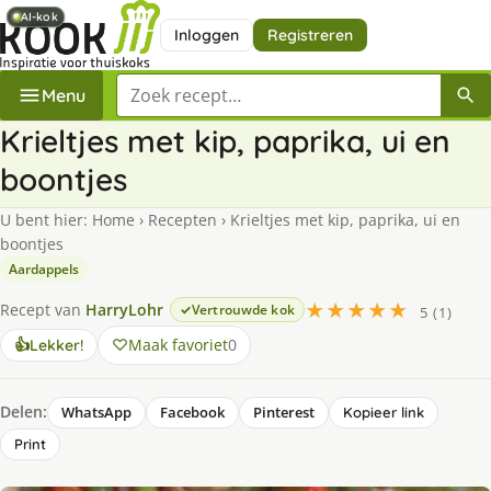
AI-kok
AI-kok
Inloggen
Registreren
Zoek een recept
Menu
Krieltjes met kip, paprika, ui en
boontjes
U bent hier:
Home
›
Recepten
›
Krieltjes met kip, paprika, ui en
boontjes
Aardappels
★★★★★
Recept van
HarryLohr
Vertrouwde kok
5 (1)
Maak favoriet
0
👍
Lekker!
Delen:
WhatsApp
Facebook
Pinterest
Kopieer link
Print