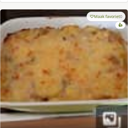
Maak favoriet
0
👍