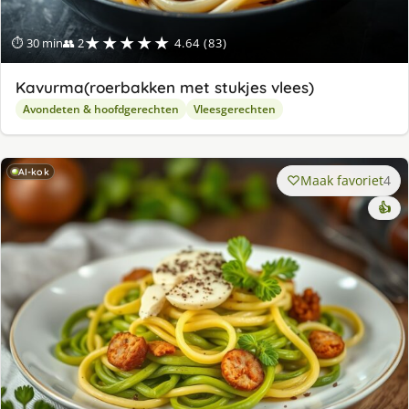
★★★★★
⏱ 30 min
👥 2
4.64 (83)
Kavurma(roerbakken met stukjes vlees)
Avondeten & hoofdgerechten
Vleesgerechten
AI-kok
Maak favoriet
4
👍