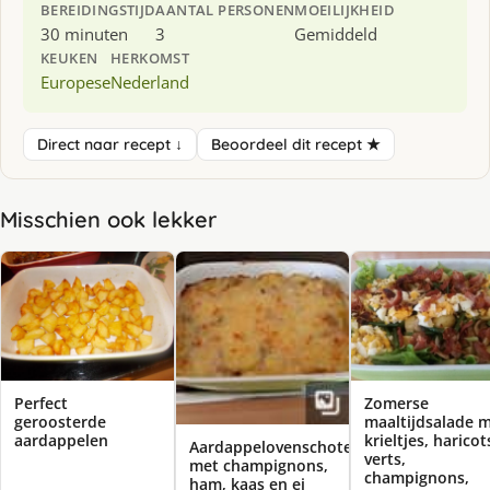
BEREIDINGSTIJD
AANTAL PERSONEN
MOEILIJKHEID
30 minuten
3
Gemiddeld
KEUKEN
HERKOMST
Europese
Nederland
Direct naar recept ↓
Beoordeel dit recept ★
Misschien ook lekker
Perfect
Zomerse
geroosterde
maaltijdsalade 
aardappelen
krieltjes, haricot
Aardappelovenschotel
verts,
met champignons,
champignons,
ham, kaas en ei