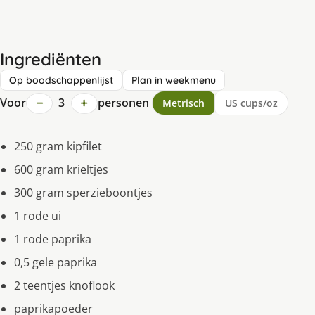
Ingrediënten
Op boodschappenlijst
Plan in weekmenu
−
+
Voor
3
personen
Metrisch
US cups/oz
250 gram kipfilet
600 gram krieltjes
300 gram sperzieboontjes
1 rode ui
1 rode paprika
0,5 gele paprika
2 teentjes knoflook
paprikapoeder