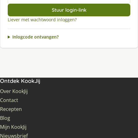
Stuur login-link
Liever met wachtwoord inloggen?
Inlogcode ontvangen?
Ontdek KookJij
Over KookJij
Contact
Recepten
Blog
Mijn KookJij
Nieuwsbrief