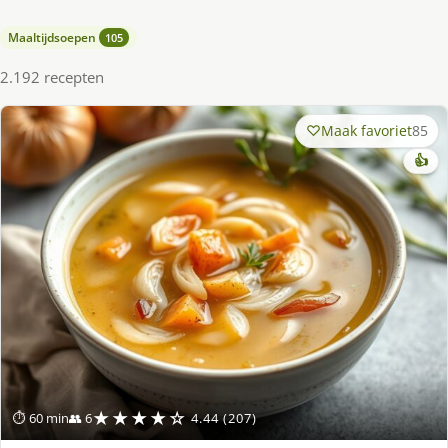
Maaltijdsoepen
105
2.192 recepten
Maak favoriet
85
👍
★★★★☆
⏱ 60 min
👥 6
4.44 (207)