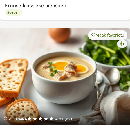
Franse klassieke uiensoep
Soepen
Maak favoriet
3
👍
★★★★★
⏱ 70 min
👥 4
4.61 (82)