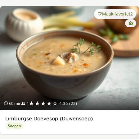
Maak favoriet
2
👍
★★★★☆
⏱ 60 min
👥 4
4.36 (22)
Limburgse Doevesop (Duivensoep)
Soepen