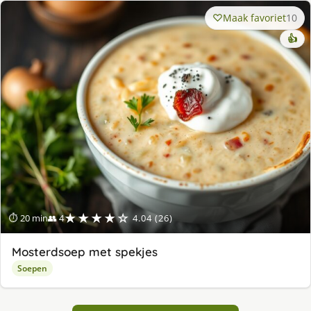
Maak favoriet
10
👍
★★★★☆
⏱ 20 min
👥 4
4.04 (26)
Mosterdsoep met spekjes
Soepen