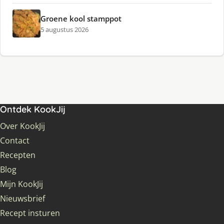
Groene kool stamppot
5 augustus 2026
Ontdek KookJij
Over KookJij
Contact
Recepten
Blog
Mijn KookJij
Nieuwsbrief
Recept insturen