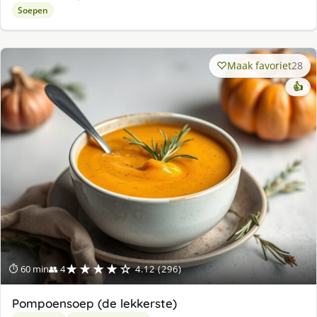
Soepen
Maak favoriet
28
👍
★★★★☆
⏱ 60 min
👥 4
4.12 (296)
Pompoensoep (de lekkerste)