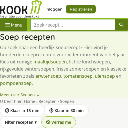
Inloggen
Registreren
Zoek een recept
Menu
Soep recepten
Op zoek naar een heerlijk soeprecept? Hier vind je
honderden soeprecepten voor ieder moment van het jaar.
Kies uit romige
maaltijdsoepen
, lichte lunchsoepen,
rijkgevulde wintersoepen, frisse zomersoepen en klassieke
favorieten zoals
erwtensoep
,
tomatensoep
,
uiensoep
en
pompoensoep
.
Meer over Soepen ↓
U bent hier:
Home
›
Recepten
›
Soepen
⏱ Klaar in 15 min
⏱ Klaar in 30 min
Filter recepten
▾
🎲 Verras me