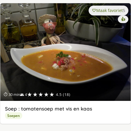
Maak favoriet
5
👍
★★★★★
⏱ 30 min
👥 4
4.5 (18)
Soep : tomatensoep met vis en kaas
Soepen