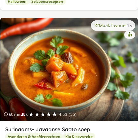
Halloween
Seizoensrecepten
Maak favoriet
15
👍
★★★★★
⏱ 60 min
👥 6
4.53 (55)
Surinaams- Javaanse Saoto soep
Avondeten & hoofdgerechten
Kip & gevogelte