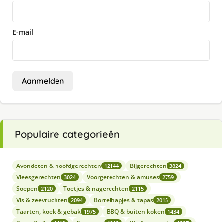
E-mail
Aanmelden
Populaire categorieën
Avondeten & hoofdgerechten
Bijgerechten
12144
3824
Vleesgerechten
Voorgerechten & amuses
3024
2759
Soepen
Toetjes & nagerechten
2120
2115
Vis & zeevruchten
Borrelhapjes & tapas
2094
2015
Taarten, koek & gebak
BBQ & buiten koken
1975
1434