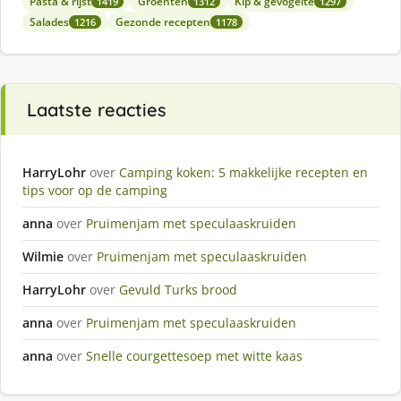
Pasta & rijst
Groenten
Kip & gevogelte
1419
1312
1297
Salades
Gezonde recepten
1216
1178
Laatste reacties
HarryLohr
over
Camping koken: 5 makkelijke recepten en
tips voor op de camping
anna
over
Pruimenjam met speculaaskruiden
Wilmie
over
Pruimenjam met speculaaskruiden
HarryLohr
over
Gevuld Turks brood
anna
over
Pruimenjam met speculaaskruiden
anna
over
Snelle courgettesoep met witte kaas