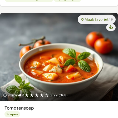
Maak favoriet
49
👍
★★★★☆
⏱ 20 min
👥 4
3.99 (368)
Tomatensoep
Soepen