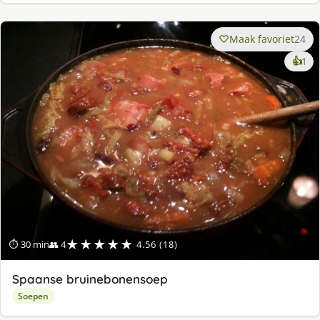
Maak favoriet
24
ke
👍
1
lek
ge
★★★★★
⏱ 30 min
👥 4
4.56 (18)
Spaanse bruinebonensoep
Soepen