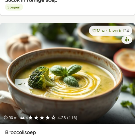
Soepen
Maak favoriet
24
👍
★★★★☆
⏱ 90 min
👥 4
4.28 (116)
Broccolisoep