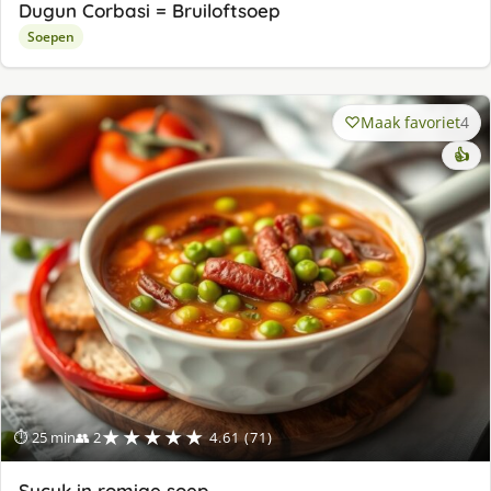
Dugun Corbasi = Bruiloftsoep
Soepen
Maak favoriet
4
👍
★★★★★
⏱ 25 min
👥 2
4.61 (71)
Sucuk in romige soep