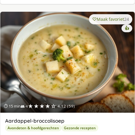
Maak favoriet
24
👍
★★★★☆
⏱ 15 min
👥 4
4.12 (59)
Aardappel-broccolisoep
Avondeten & hoofdgerechten
Gezonde recepten