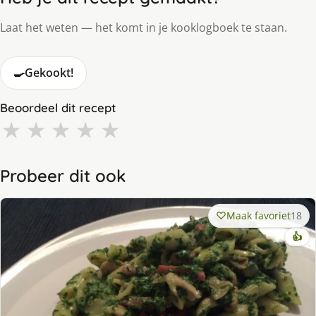
Laat het weten — het komt in je kooklogboek te staan.
🍳
Gekookt!
Beoordeel dit recept
★
★
★
★
★
Probeer dit ook
Maak favoriet
18
👍