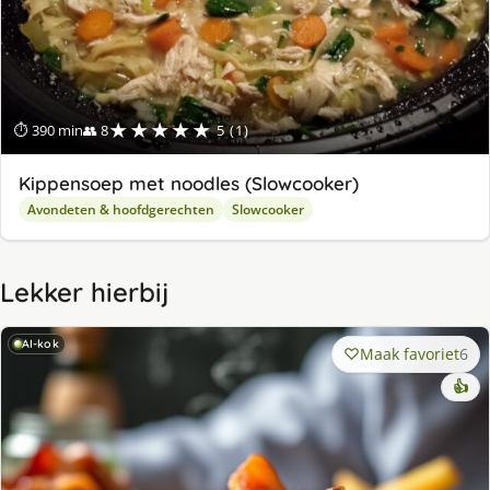
★★★★★
⏱ 390 min
👥 8
5 (1)
Kippensoep met noodles (Slowcooker)
Avondeten & hoofdgerechten
Slowcooker
Lekker hierbij
AI-kok
Maak favoriet
6
👍