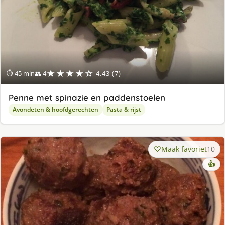
★★★★☆
⏱ 45 min
👥 4
4.43 (7)
Penne met spinazie en paddenstoelen
Avondeten & hoofdgerechten
Pasta & rijst
Maak favoriet
10
👍