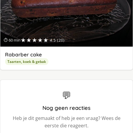
★★★★★
⏱ 60 min
4.5 (20)
Rabarber cake
Taarten, koek & gebak
💬
Nog geen reacties
Heb je dit gemaakt of heb je een vraag? Wees de
eerste die reageert.