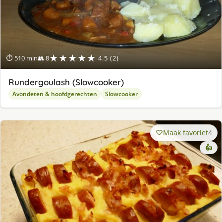
★★★★★
⏱ 510 min
👥 8
4.5 (2)
Rundergoulash (Slowcooker)
Avondeten & hoofdgerechten
Slowcooker
Maak favoriet
4
👍