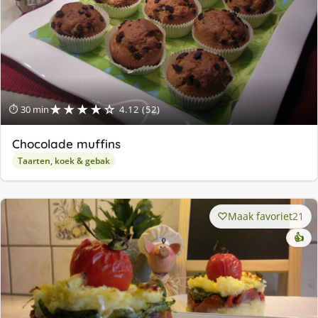
★★★★☆
⏱ 30 min
4.12 (52)
Chocolade muffins
Taarten, koek & gebak
Maak favoriet
21
👍