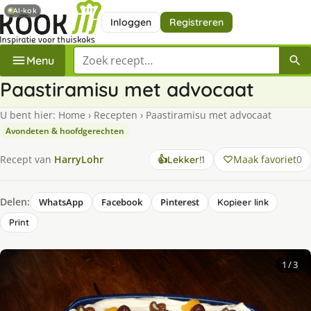
AI-kok
Inloggen
Registreren
Zoek een recept
Menu
Paastiramisu met advocaat
U bent hier:
Home
›
Recepten
›
Paastiramisu met advocaat
Avondeten & hoofdgerechten
keer
Maak favoriet
0
Recept van
HarryLohr
👍
Lekker!
1
lekker
gevonden
Delen:
WhatsApp
Facebook
Pinterest
Kopieer link
Print
1
/ 3