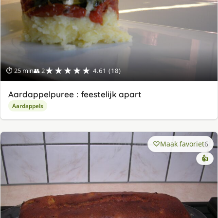
★★★★★
⏱ 25 min
👥 2
4.61 (18)
Aardappelpuree : feestelijk apart
Aardappels
Maak favoriet
6
👍