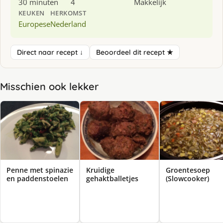
30 minuten
4
Makkelijk
KEUKEN
HERKOMST
Europese
Nederland
Direct naar recept ↓
Beoordeel dit recept ★
Misschien ook lekker
Penne met spinazie
Kruidige
Groentesoep
en paddenstoelen
gehaktballetjes
(Slowcooker)