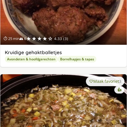
★★★★☆
⏱ 25 min
👥 6
4.33 (3)
Kruidige gehaktballetjes
Avondeten & hoofdgerechten
Borrelhapjes & tapas
Maak favoriet
3
👍