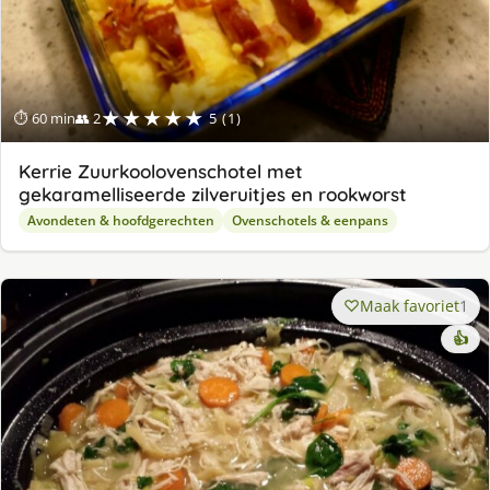
★★★★★
⏱ 60 min
👥 2
5 (1)
Kerrie Zuurkoolovenschotel met
gekaramelliseerde zilveruitjes en rookworst
Avondeten & hoofdgerechten
Ovenschotels & eenpans
Maak favoriet
1
👍