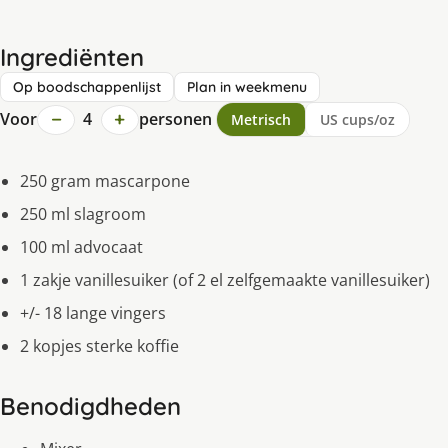
Ingrediënten
Op boodschappenlijst
Plan in weekmenu
−
+
Voor
4
personen
Metrisch
US cups/oz
250 gram mascarpone
250 ml slagroom
100 ml advocaat
1 zakje vanillesuiker (of 2 el zelfgemaakte vanillesuiker)
+/- 18 lange vingers
2 kopjes sterke koffie
Benodigdheden