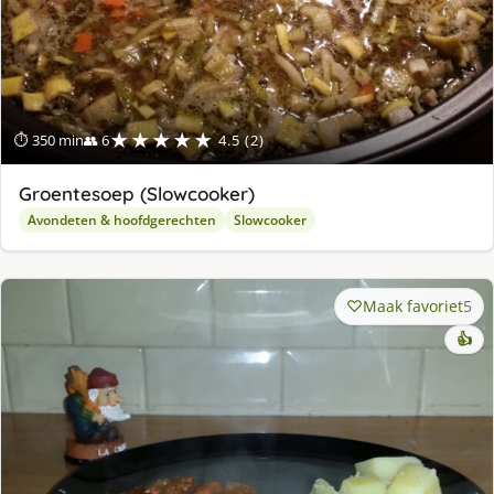
★★★★★
⏱ 350 min
👥 6
4.5 (2)
Groentesoep (Slowcooker)
Avondeten & hoofdgerechten
Slowcooker
Maak favoriet
5
👍