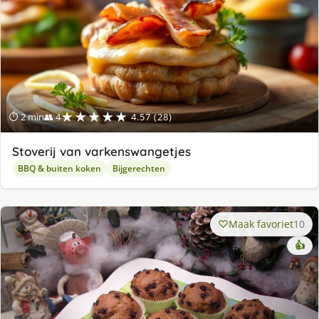
★★★★★
⏱ 2 min
👥 4
4.57 (28)
Stoverij van varkenswangetjes
BBQ & buiten koken
Bijgerechten
Maak favoriet
10
👍