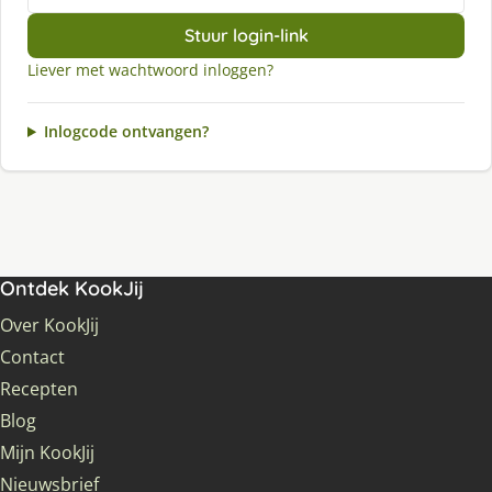
Stuur login-link
Liever met wachtwoord inloggen?
Inlogcode ontvangen?
Ontdek KookJij
Over KookJij
Contact
Recepten
Blog
Mijn KookJij
Nieuwsbrief