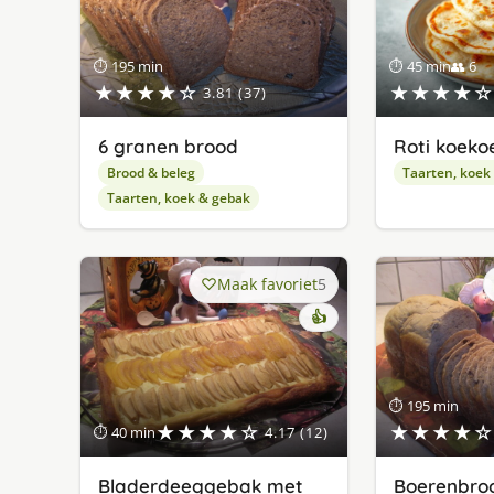
⏱ 195 min
⏱ 45 min
👥 6
★★★★☆
★★★★☆
3.81 (37)
6 granen brood
Roti koeko
Brood & beleg
Taarten, koek
Taarten, koek & gebak
Maak favoriet
5
👍
⏱ 195 min
★★★★☆
★★★★☆
⏱ 40 min
4.17 (12)
Bladerdeeggebak met
Boerenbroo