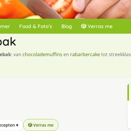
omer
Food & Foto’s
Blog
🎲 Verras me
bak
gebak
: van
chocolademuffins
en
rabarbercake
tot streekklas
recepten
▾
🎲 Verras me