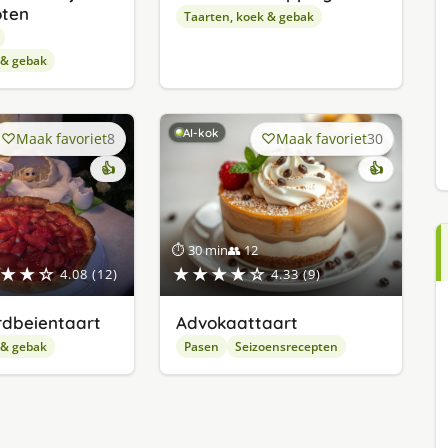
oten
Taarten, koek & gebak
 & gebak
AI-kok
Maak favoriet
8
Maak favoriet
30
👍
👍
⏱ 30 min
👥 12
★★☆
★★★★☆
4.08 (12)
4.33 (9)
dbeientaart
Advokaattaart
 & gebak
Pasen
Seizoensrecepten