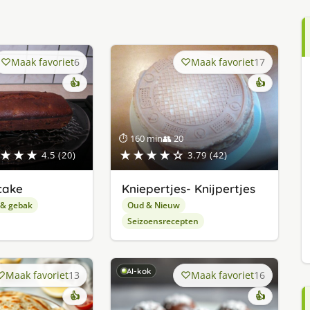
Maak favoriet
6
Maak favoriet
17
👍
👍
⏱ 160 min
👥 20
★★★
★★★★☆
4.5 (20)
3.79 (42)
cake
Kniepertjes- Knijpertjes
 & gebak
Oud & Nieuw
Seizoensrecepten
AI-kok
Maak favoriet
13
Maak favoriet
16
👍
👍