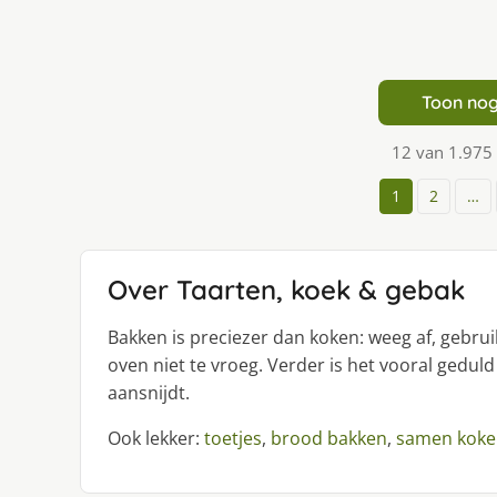
Toon nog
12 van 1.975
1
2
…
Over Taarten, koek & gebak
Bakken is preciezer dan koken: weeg af, gebr
oven niet te vroeg. Verder is het vooral geduld
aansnijdt.
Ook lekker:
toetjes
,
brood bakken
,
samen koke