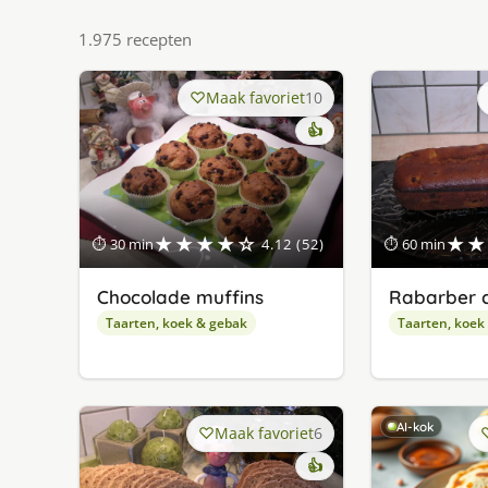
1.975 recepten
Maak favoriet
10
👍
★★★★☆
★★
⏱ 30 min
4.12 (52)
⏱ 60 min
Chocolade muffins
Rabarber 
Taarten, koek & gebak
Taarten, koek
AI-kok
Maak favoriet
6
👍