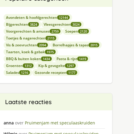
Avondeten & hoofdgerechten
12144
Bijgerechten
Vleesgerechten
3824
3024
Voorgerechten & amuses
Soepen
2759
2120
Toetjes & nagerechten
2115
Vis & zeevruchten
Borrelhapjes & tapas
2094
2015
Taarten, koek & gebak
1975
BBQ & buiten koken
Pasta & rijst
1434
1419
Groenten
Kip & gevogelte
1312
1297
Salades
Gezonde recepten
1216
1177
Laatste reacties
anna
over
Pruimenjam met speculaaskruiden
Wilmie
over
Pruimenjam met speculaaskruiden