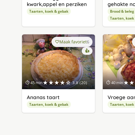
kwark,appel en perziken
gehakte n
Taarten, koek & gebak
Brood & beleg
Taarten, koek
Maak favoriet
6
👍
★★★★☆
★★
⏱ 45 min
3.8 (20)
⏱ 40 min
Ananas taart
Vroege aar
Taarten, koek & gebak
Taarten, koek