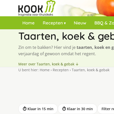
Home
Recepten
Nieuw
BBQ & Z
Taarten, koek & ge
Zin om te bakken? Hier vind je
taarten, koek en 
verjaardag of gewoon omdat het regent.
Meer over Taarten, koek & gebak ↓
U bent hier:
Home
›
Recepten
›
Taarten, koek & gebak
⏱ Klaar in 15 min
⏱ Klaar in 30 min
Filter 