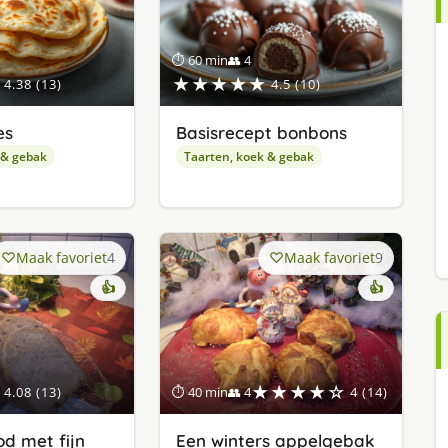
⏱ 60 min
👥 4
★★★★★
4.38 (13)
4.5 (10)
es
Basisrecept bonbons
 & gebak
Taarten, koek & gebak
Maak favoriet
4
Maak favoriet
9
👍
👍
★★★★☆
4.08 (13)
⏱ 40 min
👥 4
4 (14)
d met fijn
Een winters appelgebak