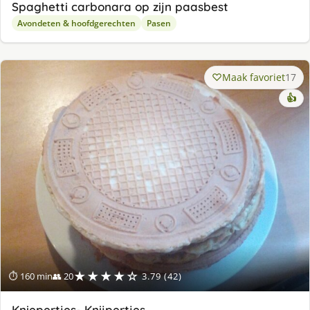
Spaghetti carbonara op zijn paasbest
Avondeten & hoofdgerechten
Pasen
Maak favoriet
17
👍
★★★★☆
⏱ 160 min
👥 20
3.79 (42)
Kniepertjes- Knijpertjes