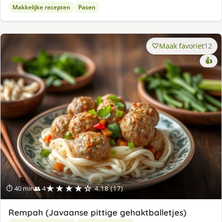
Makkelijke recepten
Pasen
Maak favoriet
12
👍
★★★★☆
⏱ 40 min
👥 4
4.18 (17)
Rempah (Javaanse pittige gehaktballetjes)