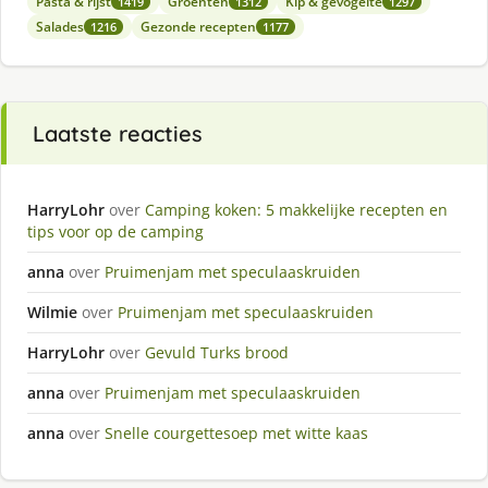
Pasta & rijst
Groenten
Kip & gevogelte
1419
1312
1297
Salades
Gezonde recepten
1216
1177
Laatste reacties
HarryLohr
over
Camping koken: 5 makkelijke recepten en
tips voor op de camping
anna
over
Pruimenjam met speculaaskruiden
Wilmie
over
Pruimenjam met speculaaskruiden
HarryLohr
over
Gevuld Turks brood
anna
over
Pruimenjam met speculaaskruiden
anna
over
Snelle courgettesoep met witte kaas