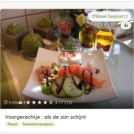
Maak favoriet
12
👍
★★★★☆
⏱ 5 min
👥 4
4.17 (12)
Voorgerechtje : als de zon schijnt
Pasen
Seizoensrecepten