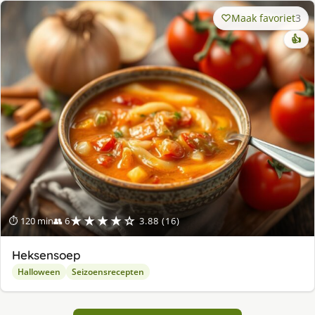
Maak favoriet
3
👍
★★★★☆
⏱ 120 min
👥 6
3.88 (16)
Heksensoep
Halloween
Seizoensrecepten