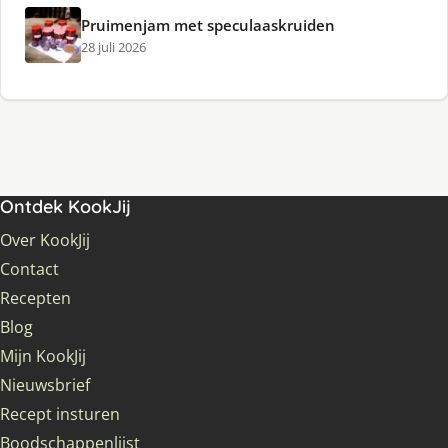
Pruimenjam met speculaaskruiden
28 juli 2026
Ontdek KookJij
Over KookJij
Contact
Recepten
Blog
Mijn KookJij
Nieuwsbrief
Recept insturen
Boodschappenlijst