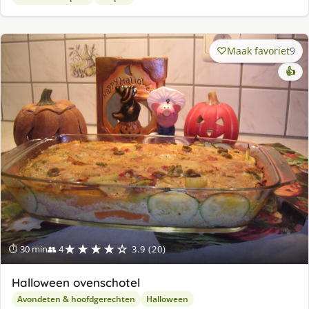
Maak favoriet
9
👍
★★★★☆
⏱ 30 min
👥 4
3.9 (20)
Halloween ovenschotel
Avondeten & hoofdgerechten
Halloween