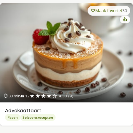
Maak favoriet
30
👍
★★★★☆
⏱ 30 min
👥 12
4.33 (9)
Advokaattaart
Pasen
Seizoensrecepten