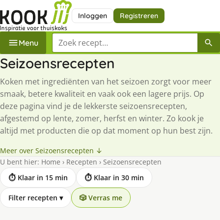
Inloggen
Registreren
Zoek een recept
Menu
Seizoensrecepten
Koken met ingrediënten van het seizoen zorgt voor meer
smaak, betere kwaliteit en vaak ook een lagere prijs. Op
deze pagina vind je de lekkerste seizoensrecepten,
afgestemd op lente, zomer, herfst en winter. Zo kook je
altijd met producten die op dat moment op hun best zijn.
Meer over Seizoensrecepten ↓
U bent hier:
Home
›
Recepten
›
Seizoensrecepten
⏱ Klaar in 15 min
⏱ Klaar in 30 min
Filter recepten
▾
🎲 Verras me