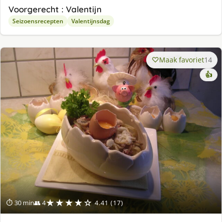
Voorgerecht : Valentijn
Seizoensrecepten
Valentijnsdag
Maak favoriet
14
👍
★★★★☆
⏱ 30 min
👥 4
4.41 (17)