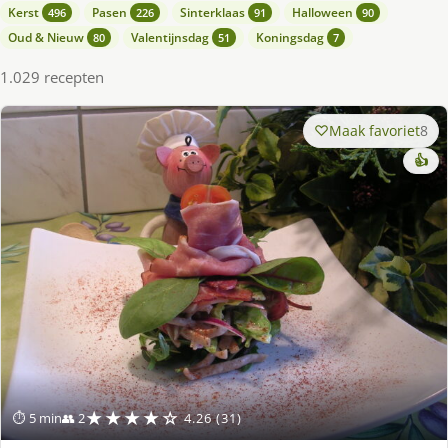
Kerst
Pasen
Sinterklaas
Halloween
496
226
91
90
Oud & Nieuw
Valentijnsdag
Koningsdag
80
51
7
1.029 recepten
Maak favoriet
8
👍
★★★★☆
⏱ 5 min
👥 2
4.26 (31)