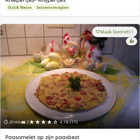
Oud & Nieuw
Seizoensrecepten
Maak favoriet
11
👍
★★★★☆
⏱ 20 min
👥 2
4.18 (17)
Paasomelet op zijn paasbest