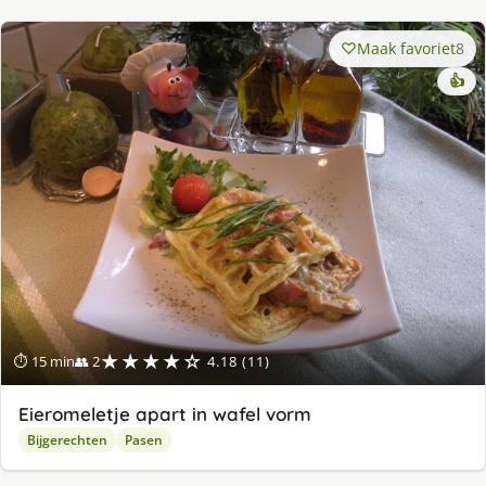
Maak favoriet
8
👍
★★★★☆
⏱ 15 min
👥 2
4.18 (11)
Eieromeletje apart in wafel vorm
Bijgerechten
Pasen