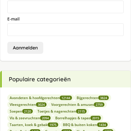
E-mail
Aanmelden
Populaire categorieën
Avondeten & hoofdgerechten
Bijgerechten
12144
3824
Vleesgerechten
Voorgerechten & amuses
3024
2759
Soepen
Toetjes & nagerechten
2120
2115
Vis & zeevruchten
Borrelhapjes & tapas
2094
2015
Taarten, koek & gebak
BBQ & buiten koken
1975
1434