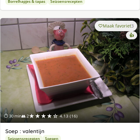
Borrelhapjes & tapas
Seizoensrecepten
Maak favoriet
3
👍
★★★★☆
⏱ 30 min
👥 2
4.13 (16)
Soep : valentijn
Seizoensrecepten
Soepen