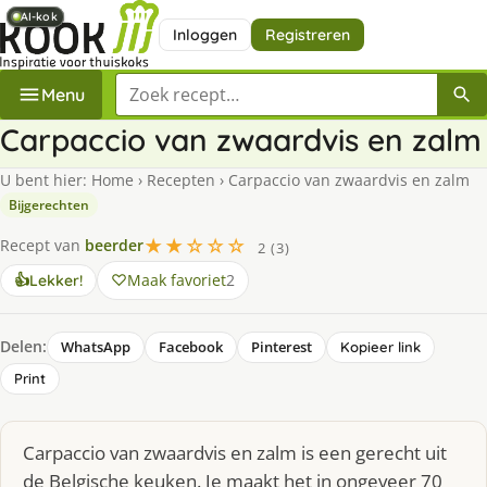
AI-kok
AI-kok
AI-kok
Inloggen
Registreren
Zoek een recept
Menu
Carpaccio van zwaardvis en zalm
U bent hier:
Home
›
Recepten
›
Carpaccio van zwaardvis en zalm
Bijgerechten
★★☆☆☆
Recept van
beerder
2 (3)
Maak favoriet
2
👍
Lekker!
Delen:
WhatsApp
Facebook
Pinterest
Kopieer link
Print
Carpaccio van zwaardvis en zalm is een gerecht uit
de Belgische keuken. Je maakt het in ongeveer 70