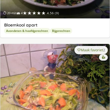
★★★★★
⏱ 20 min
👥 4
4.56 (9)
Bloemkool apart
Avondeten & hoofdgerechten
Bijgerechten
Maak favoriet
2
👍