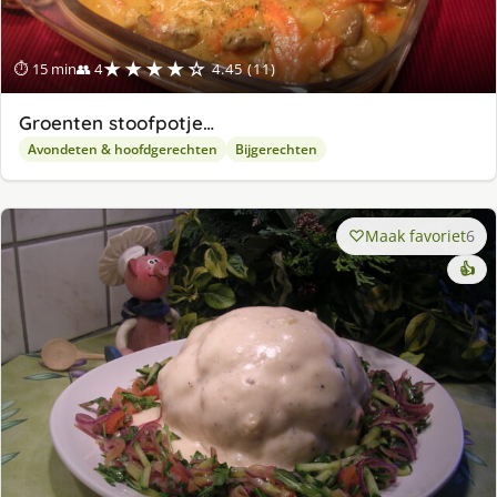
★★★★☆
⏱ 15 min
👥 4
4.45 (11)
Groenten stoofpotje…
Avondeten & hoofdgerechten
Bijgerechten
Maak favoriet
6
👍