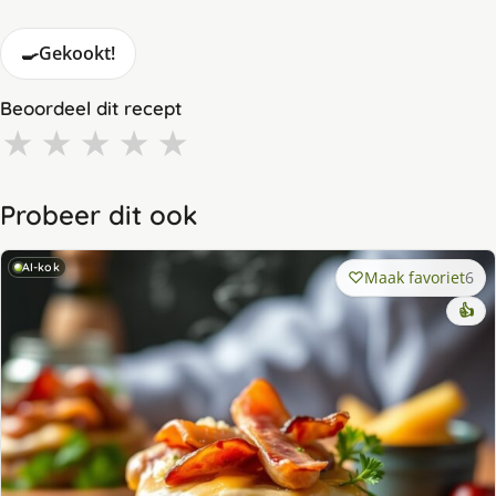
🍳
Gekookt!
Beoordeel dit recept
★
★
★
★
★
Probeer dit ook
AI-kok
Maak favoriet
6
👍