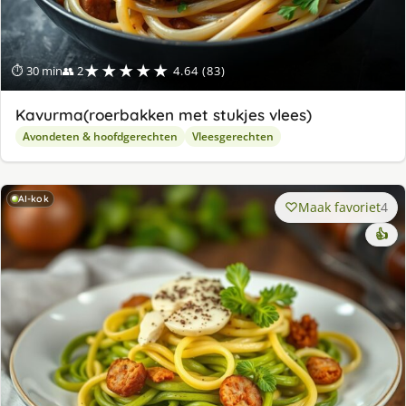
★★★★★
⏱ 30 min
👥 2
4.64 (83)
Kavurma(roerbakken met stukjes vlees)
Avondeten & hoofdgerechten
Vleesgerechten
AI-kok
Maak favoriet
4
👍