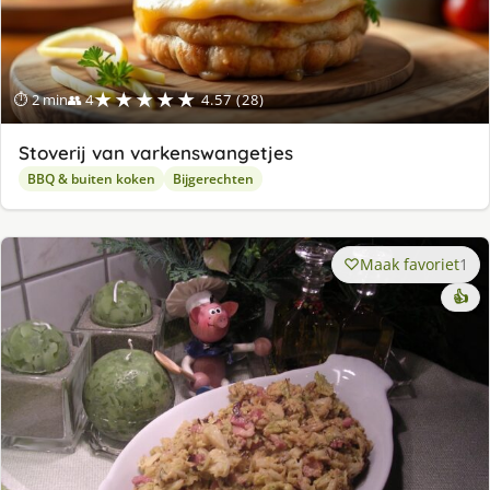
★★★★★
⏱ 2 min
👥 4
4.57 (28)
Stoverij van varkenswangetjes
BBQ & buiten koken
Bijgerechten
Maak favoriet
1
👍