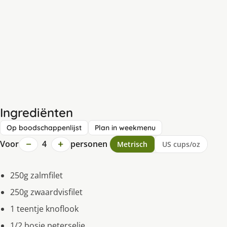
Ingrediënten
Op boodschappenlijst
Plan in weekmenu
−
+
Voor
4
personen
Metrisch
US cups/oz
250g zalmfilet
250g zwaardvisfilet
1 teentje knoflook
1/2 bosje peterselie