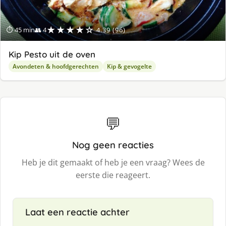
★★★★☆
⏱ 45 min
👥 4
4.39 (96)
Kip Pesto uit de oven
Avondeten & hoofdgerechten
Kip & gevogelte
💬
Nog geen reacties
Heb je dit gemaakt of heb je een vraag? Wees de
eerste die reageert.
Laat een reactie achter