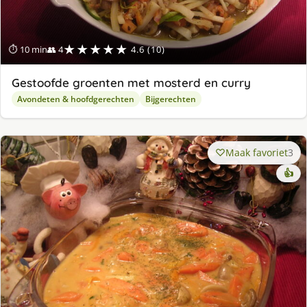
★★★★★
⏱ 10 min
👥 4
4.6 (10)
Gestoofde groenten met mosterd en curry
Avondeten & hoofdgerechten
Bijgerechten
Maak favoriet
3
👍