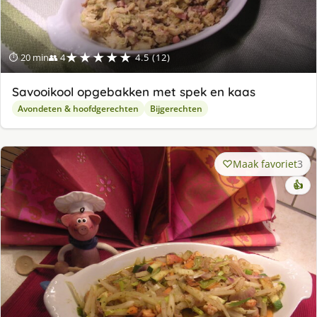
★★★★★
⏱ 20 min
👥 4
4.5 (12)
Savooikool opgebakken met spek en kaas
Avondeten & hoofdgerechten
Bijgerechten
Maak favoriet
3
👍