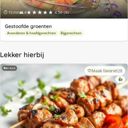
★★★★★
⏱ 15 min
👥 4
4.56 (9)
Gestoofde groenten
Avondeten & hoofdgerechten
Bijgerechten
Lekker hierbij
AI-kok
Maak favoriet
28
👍