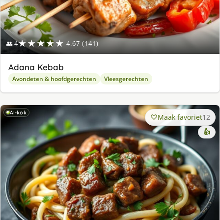
★★★★★
👥 4
4.67 (141)
Adana Kebab
Avondeten & hoofdgerechten
Vleesgerechten
AI-kok
Maak favoriet
12
👍