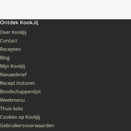
Ontdek KookJij
Over KookJij
Contact
Recepten
Blog
Mijn KookJij
Nieuwsbrief
Recept insturen
Boodschappenlijst
Weekmenu
Thuis koks
Cookies op KookJij
Gebruikersvoorwaarden