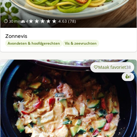
★★★★★
⏱ 30 min
👥 4
4.63 (78)
Zonnevis
Avondeten & hoofdgerechten
Vis & zeevruchten
Maak favoriet
38
ke
👍
1
lek
ge