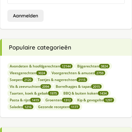
Aanmelden
Populaire categorieën
Avondeten & hoofdgerechten
Bijgerechten
12144
3824
Vleesgerechten
Voorgerechten & amuses
3024
2759
Soepen
Toetjes & nagerechten
2120
2115
Vis & zeevruchten
Borrelhapjes & tapas
2094
2015
Taarten, koek & gebak
BBQ & buiten koken
1975
1434
Pasta & rijst
Groenten
Kip & gevogelte
1419
1312
1297
Salades
Gezonde recepten
1216
1177