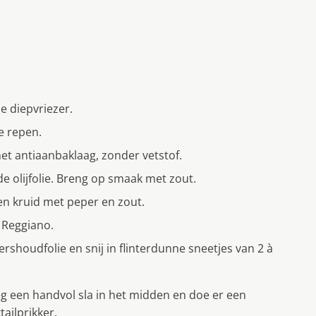
de diepvriezer.
e repen.
t antiaanbaklaag, zonder vetstof.
e olijfolie. Breng op smaak met zout.
n kruid met peper en zout.
 Reggiano.
vershoudfolie en snij in flinterdunne sneetjes van 2 à
eg een handvol sla in het midden en doe er een
ailprikker.