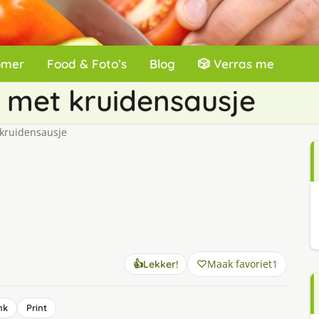
omer
Food & Foto’s
Blog
🎲 Verras me
 met kruidensausje
kruidensausje
Maak favoriet
1
👍
Lekker!
nk
Print