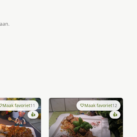
taan.
Maak favoriet
11
Maak favoriet
12
👍
👍