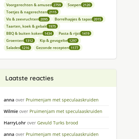
Voorgerechten & amuses
Soepen
2759
2120
Toetjes & nagerechten
2115
Vis & zeevruchten
Borrelhapjes & tapas
2095
2015
Taarten, koek & gebak
1975
BBQ & buiten koken
Pasta & rijst
1434
1419
Groenten
Kip & gevogelte
1312
1297
Salades
Gezonde recepten
1216
1177
Laatste reacties
anna
over
Pruimenjam met speculaaskruiden
Wilmie
over
Pruimenjam met speculaaskruiden
HarryLohr
over
Gevuld Turks brood
anna
over
Pruimenjam met speculaaskruiden