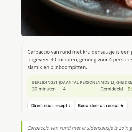
Carpaccio van rund met kruidensausje is een g
ongeveer 30 minuten, genoeg voor 4 personen.
slamix en pijnboompitten.
BEREIDINGSTIJD
AANTAL PERSONEN
MOEILIJKHEID
K
30 minuten
4
Gemiddeld
Be
Direct naar recept ↓
Beoordeel dit recept ★
Carpaccio van rund met kruidensausje is zo'n ge