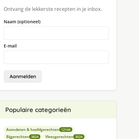
Ontvang de lekkerste recepten in je inbox.
Naam (optioneel)
E-mail
Aanmelden
Populaire categorieën
Avondeten & hoofdgerechten
12144
Bijgerechten
Vleesgerechten
3824
3024