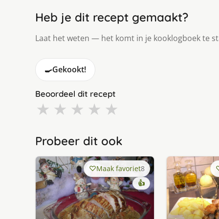
Heb je dit recept gemaakt?
Laat het weten — het komt in je kooklogboek te s
🍳
Gekookt!
Beoordeel dit recept
★
★
★
★
★
Probeer dit ook
Maak favoriet
8
👍