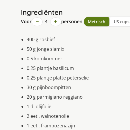
Ingrediënten
−
+
Voor
4
personen
Metrisch
US cups
400 g rosbief
50 g jonge slamix
0.5 komkommer
0.25 plantje basilicum
0.25 plantje platte peterselie
30 g pijnboompitten
20 g parmigiano reggiano
1 dl olijfolie
2 eetl. walnotenolie
1 eetl. frambozenazijn