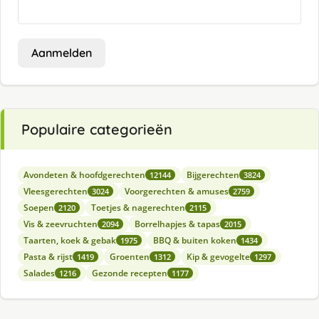
Aanmelden
Populaire categorieën
Avondeten & hoofdgerechten
Bijgerechten
12144
3824
Vleesgerechten
Voorgerechten & amuses
3024
2759
Soepen
Toetjes & nagerechten
2120
2115
Vis & zeevruchten
Borrelhapjes & tapas
2094
2015
Taarten, koek & gebak
BBQ & buiten koken
1975
1434
Pasta & rijst
Groenten
Kip & gevogelte
1419
1312
1297
Salades
Gezonde recepten
1216
1177