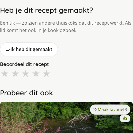
Heb je dit recept gemaakt?
Eén tik — zo zien andere thuiskoks dat dit recept werkt. Als
lid komt het ook in je kooklogboek.
🍳
Ik heb dit gemaakt
Beoordeel dit recept
★
★
★
★
★
Probeer dit ook
Maak favoriet
3
👍