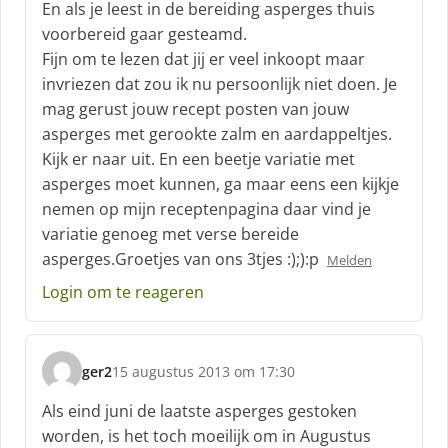
En als je leest in de bereiding asperges thuis
e
f
voorbereid gaar gesteamd.
:
Fijn om te lezen dat jij er veel inkoopt maar
invriezen dat zou ik nu persoonlijk niet doen. Je
mag gerust jouw recept posten van jouw
asperges met gerookte zalm en aardappeltjes.
Kijk er naar uit. En een beetje variatie met
asperges moet kunnen, ga maar eens een kijkje
nemen op mijn receptenpagina daar vind je
variatie genoeg met verse bereide
asperges.Groetjes van ons 3tjes :);):p
Melden
Login om te reageren
ger2
15 augustus 2013 om 17:30
s
c
Als eind juni de laatste asperges gestoken
h
worden, is het toch moeilijk om in Augustus
r