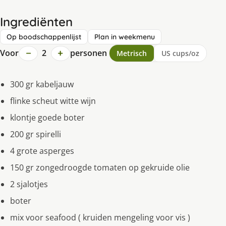
Ingrediënten
Op boodschappenlijst
Plan in weekmenu
−
+
Voor
2
personen
Metrisch
US cups/oz
300 gr kabeljauw
flinke scheut witte wijn
klontje goede boter
200 gr spirelli
4 grote asperges
150 gr zongedroogde tomaten op gekruide olie
2 sjalotjes
boter
mix voor seafood ( kruiden mengeling voor vis )