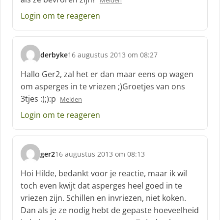
Melden
r
e
Login om te reageren
e
f
:
derbyke
16 augustus 2013 om 08:27
s
c
Hallo Ger2, zal het er dan maar eens op wagen
h
om asperges in te vriezen ;)Groetjes van ons
r
3tjes :);):p
Melden
e
e
Login om te reageren
f
:
ger2
16 augustus 2013 om 08:13
s
c
Hoi Hilde, bedankt voor je reactie, maar ik wil
h
toch even kwijt dat asperges heel goed in te
r
vriezen zijn. Schillen en invriezen, niet koken.
e
Dan als je ze nodig hebt de gepaste hoeveelheid
e