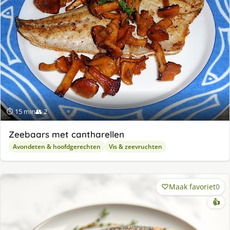
⏱ 15 min
👥 2
Zeebaars met cantharellen
Avondeten & hoofdgerechten
Vis & zeevruchten
Maak favoriet
0
👍