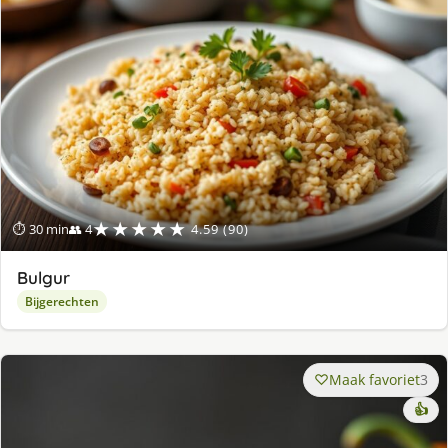
★★★★★
⏱ 30 min
👥 4
4.59 (90)
Bulgur
Bijgerechten
Maak favoriet
3
👍