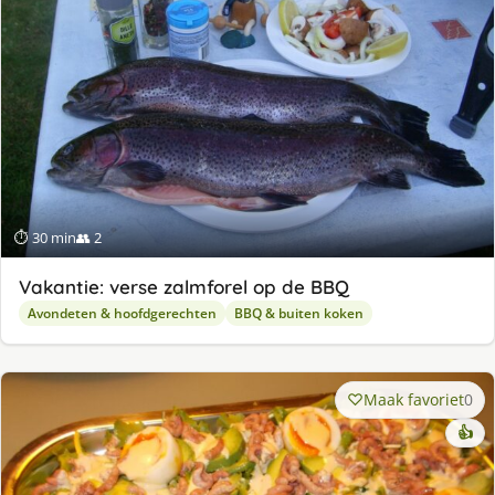
⏱ 30 min
👥 2
Vakantie: verse zalmforel op de BBQ
Avondeten & hoofdgerechten
BBQ & buiten koken
Maak favoriet
0
👍