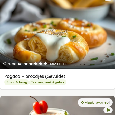
★★★★★
⏱ 70 min
👥 1
4.62 (101)
Pogaça = broodjes (Gevulde)
Brood & beleg
Taarten, koek & gebak
Maak favoriet
4
👍