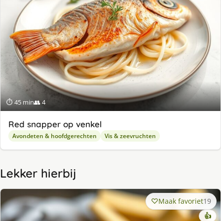
⏱ 45 min
👥 4
Red snapper op venkel
Avondeten & hoofdgerechten
Vis & zeevruchten
Lekker hierbij
Maak favoriet
19
👍