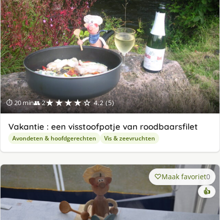
★★★★☆
⏱ 20 min
👥 2
4.2 (5)
Vakantie : een visstoofpotje van roodbaarsfilet
Avondeten & hoofdgerechten
Vis & zeevruchten
Maak favoriet
0
👍