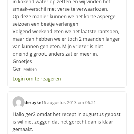
f
in kokend water op zetten en wij vinden het
:
smaak-verschil met verse te verwaarlozen.
Op deze manier kunnen we het korte asperge
seizoen een beetje verlengen.
Volgend weekend eten we het laatste rantsoen,
maar dan hebben we er toch 2 maanden langer
van kunnen genieten. Mijn vriezer is niet
oneindig groot, anders zat er meer in.
Groetjes
Ger
Melden
Login om te reageren
derbyke
16 augustus 2013 om 06:21
s
c
Hallo ger2 omdat het recept in augustus gepost
h
is wil niet zeggen dat het gerecht dan is klaar
r
gemaakt.
e