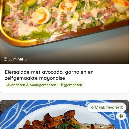
⏱ 30 min
👥 6
Eiersalade met avocado, garnalen en
zelfgemaakte mayonaise
Avondeten & hoofdgerechten
Bijgerechten
Maak favoriet
0
👍