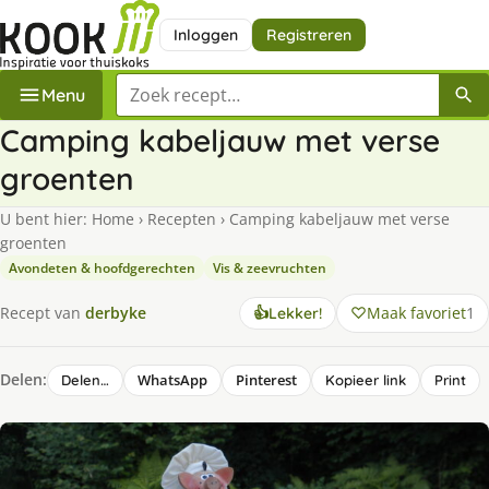
Inloggen
Registreren
Zoek een recept
Menu
Camping kabeljauw met verse
groenten
U bent hier:
Home
›
Recepten
›
Camping kabeljauw met verse
groenten
Avondeten & hoofdgerechten
Vis & zeevruchten
Maak favoriet
1
Recept van
derbyke
👍
Lekker!
Delen:
WhatsApp
Pinterest
Delen…
Kopieer link
Print