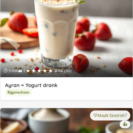
★★★★★
⏱ 5 min
👥 1
4.64 (90)
Ayran = Yogurt drank
Bijgerechten
Maak favoriet
7
👍