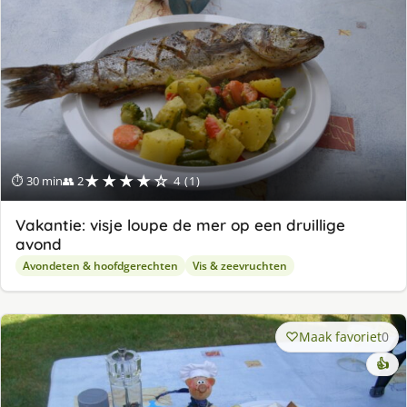
★★★★☆
⏱ 30 min
👥 2
4 (1)
Vakantie: visje loupe de mer op een druillige
avond
Avondeten & hoofdgerechten
Vis & zeevruchten
Maak favoriet
0
👍