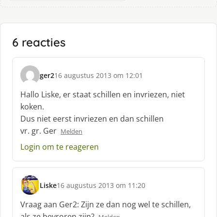
6 reacties
ger2
16 augustus 2013 om 12:01
s
c
Hallo Liske, er staat schillen en invriezen, niet
h
koken.
r
Dus niet eerst invriezen en dan schillen
e
vr. gr. Ger
e
Melden
f
Login om te reageren
:
Liske
16 augustus 2013 om 11:20
s
c
Vraag aan Ger2: Zijn ze dan nog wel te schillen,
h
als ze bevroren zijn?