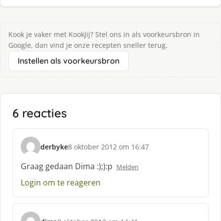
Kook je vaker met KookJij? Stel ons in als voorkeursbron in
Google, dan vind je onze recepten sneller terug.
Instellen als voorkeursbron
6 reacties
derbyke
8 oktober 2012 om 16:47
s
c
Graag gedaan Dima :);):p
Melden
h
Login om te reageren
r
e
e
f