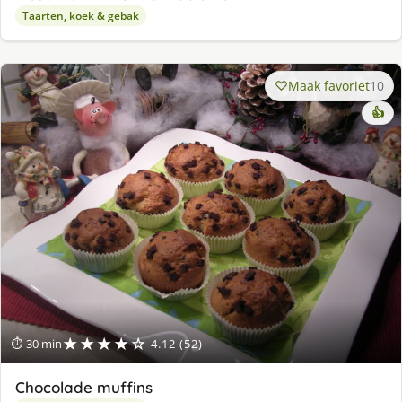
Taarten, koek & gebak
Maak favoriet
10
👍
★★★★☆
⏱ 30 min
4.12 (52)
Chocolade muffins