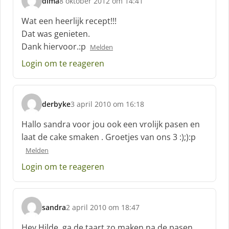
dima
8 oktober 2012 om 14:41
:
s
c
Wat een heerlijk recept!!!
h
Dat was genieten.
r
Dank hiervoor.:p
Melden
e
e
Login om te reageren
f
:
derbyke
3 april 2010 om 16:18
s
c
Hallo sandra voor jou ook een vrolijk pasen en
h
laat de cake smaken . Groetjes van ons 3 :);):p
r
Melden
e
e
Login om te reageren
f
:
sandra
2 april 2010 om 18:47
s
c
Hey Hilde, ga de taart zo maken,na de pasen