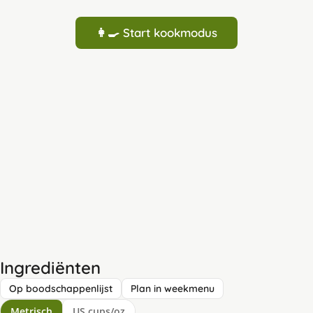
👩‍🍳 Start kookmodus
Ingrediënten
Op boodschappenlijst
Plan in weekmenu
Metrisch
US cups/oz