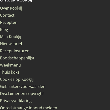
Over KookJij
Contact
Recepten
Blog
Mijn KookJij
Nieuwsbrief
Recept insturen
Boodschappenlijst
Weekmenu
Thuis koks
Cookies op KookJij
Gebruikersvoorwaarden
Disclaimer en copyright
Privacyverklaring
Onrechtmatige inhoud melden