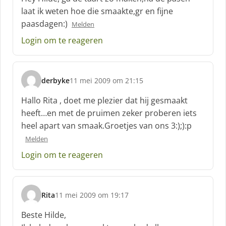
h
laat ik weten hoe die smaakte,gr en fijne
r
paasdagen:)
Melden
e
e
Login om te reageren
f
:
derbyke
11 mei 2009 om 21:15
s
c
Hallo Rita , doet me plezier dat hij gesmaakt
h
heeft…en met de pruimen zeker proberen iets
r
heel apart van smaak.Groetjes van ons 3:);):p
e
e
Melden
f
Login om te reageren
:
Rita
11 mei 2009 om 19:17
s
c
Beste Hilde,
h