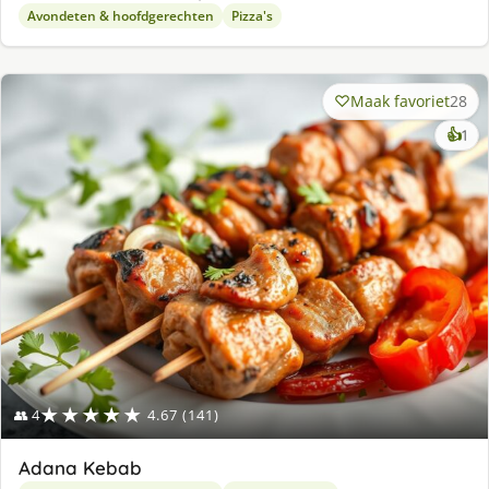
Avondeten & hoofdgerechten
Pizza's
Maak favoriet
28
ke
👍
1
lek
ge
★★★★★
👥 4
4.67 (141)
Adana Kebab