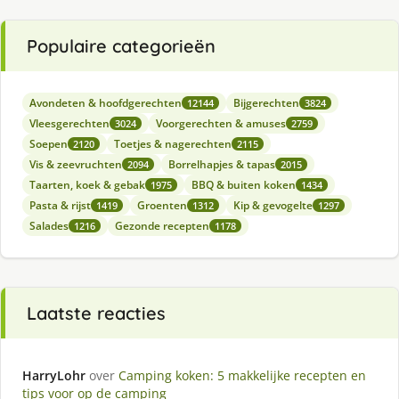
Populaire categorieën
Avondeten & hoofdgerechten
Bijgerechten
12144
3824
Vleesgerechten
Voorgerechten & amuses
3024
2759
Soepen
Toetjes & nagerechten
2120
2115
Vis & zeevruchten
Borrelhapjes & tapas
2094
2015
Taarten, koek & gebak
BBQ & buiten koken
1975
1434
Pasta & rijst
Groenten
Kip & gevogelte
1419
1312
1297
Salades
Gezonde recepten
1216
1178
Laatste reacties
HarryLohr
over
Camping koken: 5 makkelijke recepten en
tips voor op de camping