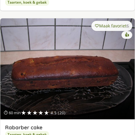
Taarten, koek & gebak
Maak favoriet
6
👍
★★★★★
⏱ 60 min
4.5 (20)
Rabarber cake
Taarten, koek & gebak