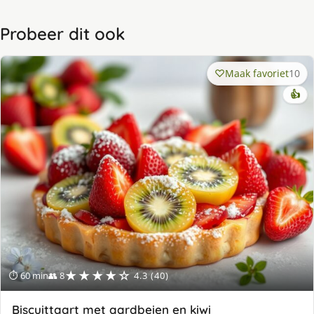
Probeer dit ook
Maak favoriet
10
👍
★★★★☆
⏱ 60 min
👥 8
4.3 (40)
Biscuittaart met aardbeien en kiwi