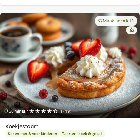
Maak favoriet
3
👍
★★★★☆
⏱ 30 min
👥 4
4 (19)
Koekjestaart
Koken met & voor kinderen
Taarten, koek & gebak