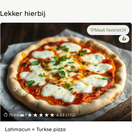
Lekker hierbij
Maak favoriet
39
👍
★★★★★
⏱ 70 min
👥 1
4.63 (172)
Lahmacun = Turkse pizza