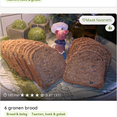
Maak favoriet
6
👍
★★★★☆
⏱ 195 min
3.81 (37)
6 granen brood
Brood & beleg
Taarten, koek & gebak