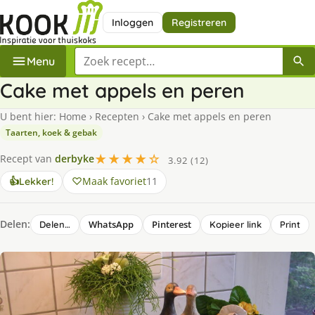
Inloggen
Registreren
Zoek een recept
Menu
Cake met appels en peren
U bent hier:
Home
›
Recepten
›
Cake met appels en peren
Taarten, koek & gebak
★★★★☆
Recept van
derbyke
3.92 (12)
Maak favoriet
11
👍
Lekker!
Delen:
WhatsApp
Pinterest
Delen…
Kopieer link
Print