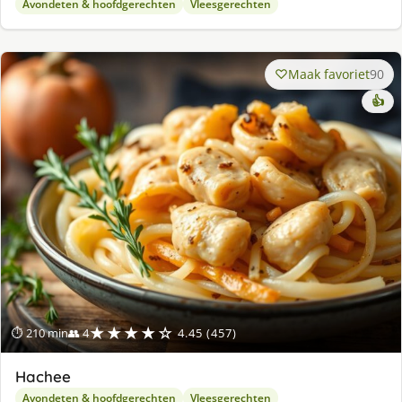
Avondeten & hoofdgerechten
Vleesgerechten
Maak favoriet
90
👍
★★★★☆
⏱ 210 min
👥 4
4.45 (457)
Hachee
Avondeten & hoofdgerechten
Vleesgerechten