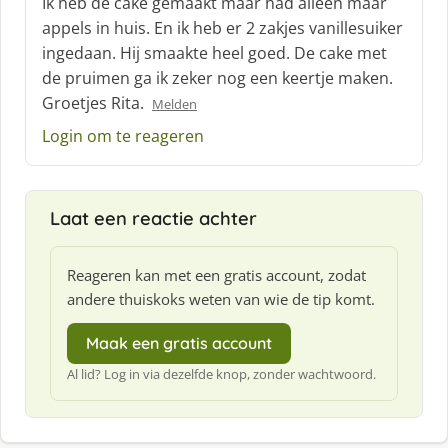
Ik heb de cake gemaakt maar had alleen maar
r
appels in huis. En ik heb er 2 zakjes vanillesuiker
e
ingedaan. Hij smaakte heel goed. De cake met
e
f
de pruimen ga ik zeker nog een keertje maken.
:
Groetjes Rita.
Melden
Login om te reageren
Laat een reactie achter
Reageren kan met een gratis account, zodat
andere thuiskoks weten van wie de tip komt.
Maak een gratis account
Al lid? Log in via dezelfde knop, zonder wachtwoord.