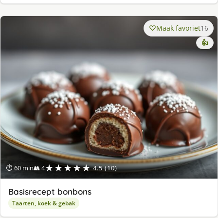
Maak favoriet
16
👍
★★★★★
⏱ 60 min
👥 4
4.5 (10)
Basisrecept bonbons
Taarten, koek & gebak