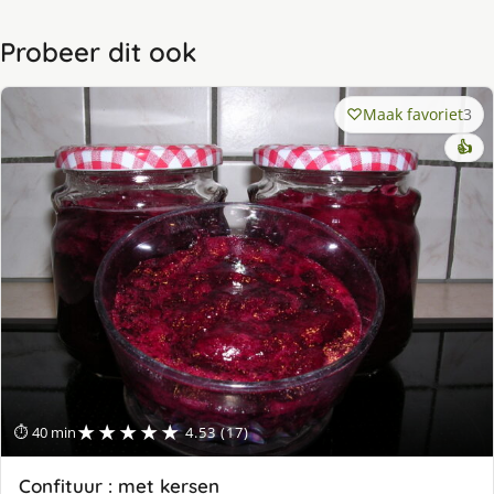
Probeer dit ook
Maak favoriet
3
👍
★★★★★
⏱ 40 min
4.53 (17)
Confituur : met kersen