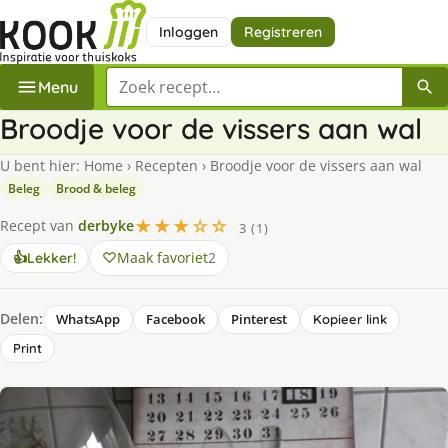
Inloggen
Registreren
Zoek een recept
Menu
Broodje voor de vissers aan wal
U bent hier:
Home
›
Recepten
›
Broodje voor de vissers aan wal
Beleg
Brood & beleg
★★★☆☆
Recept van
derbyke
3 (1)
Maak favoriet
2
👍
Lekker!
Delen:
WhatsApp
Facebook
Pinterest
Kopieer link
Print