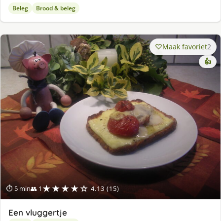
Beleg
Brood & beleg
Maak favoriet
2
👍
★★★★☆
⏱ 5 min
👥 1
4.13 (15)
Een vluggertje