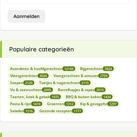
Aanmelden
Populaire categorieën
Avondeten & hoofdgerechten
Bijgerechten
12144
3824
Vleesgerechten
Voorgerechten & amuses
3024
2759
Soepen
Toetjes & nagerechten
2120
2115
Vis & zeevruchten
Borrelhapjes & tapas
2095
2015
Taarten, koek & gebak
BBQ & buiten koken
1975
1434
Pasta & rijst
Groenten
Kip & gevogelte
1419
1312
1297
Salades
Gezonde recepten
1216
1177