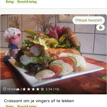
Beleg
Brood & beleg
Maak favoriet
5
👍
★★★★☆
⏱ 15 min
👥 2
3.94 (18)
Croissant om je vingers af te lekken
Beleg
Brood & beleg