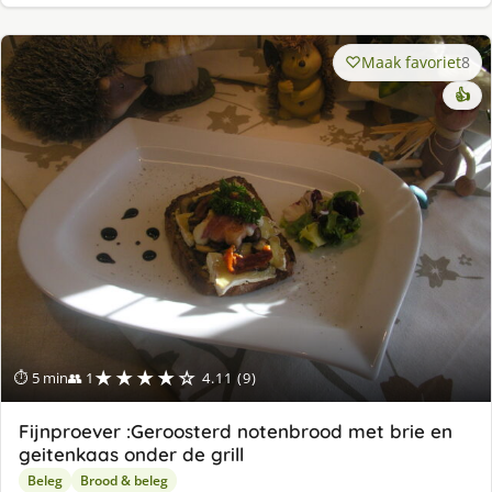
Maak favoriet
8
👍
★★★★☆
⏱ 5 min
👥 1
4.11 (9)
Fijnproever :Geroosterd notenbrood met brie en
geitenkaas onder de grill
Beleg
Brood & beleg