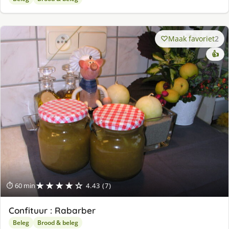
Maak favoriet
2
👍
★★★★☆
⏱ 60 min
4.43 (7)
Confituur : Rabarber
Beleg
Brood & beleg