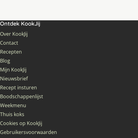
Ontdek KookJij
Over KookJij
Contact
Recepten
Blog
Mijn KookJij
Nieuwsbrief
Recept insturen
Boodschappenlijst
Weekmenu
Thuis koks
Cookies op KookJij
Gebruikersvoorwaarden