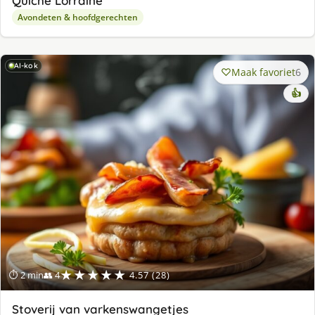
Quiche Lorraine
Avondeten & hoofdgerechten
AI-kok
Maak favoriet
6
👍
★★★★★
⏱ 2 min
👥 4
4.57 (28)
Stoverij van varkenswangetjes