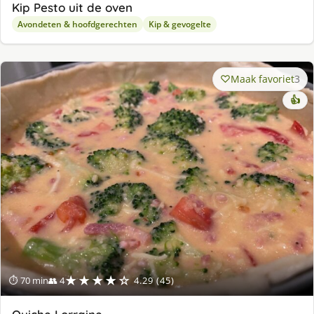
Kip Pesto uit de oven
Avondeten & hoofdgerechten
Kip & gevogelte
Maak favoriet
3
👍
★★★★☆
⏱ 70 min
👥 4
4.29 (45)