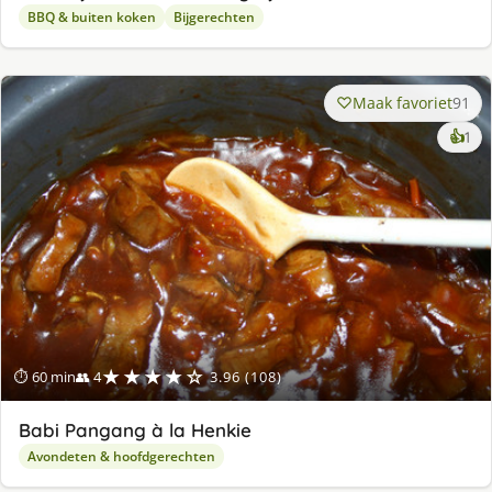
BBQ & buiten koken
Bijgerechten
Maak favoriet
91
ke
👍
1
lek
ge
★★★★☆
⏱ 60 min
👥 4
3.96 (108)
Babi Pangang à la Henkie
Avondeten & hoofdgerechten