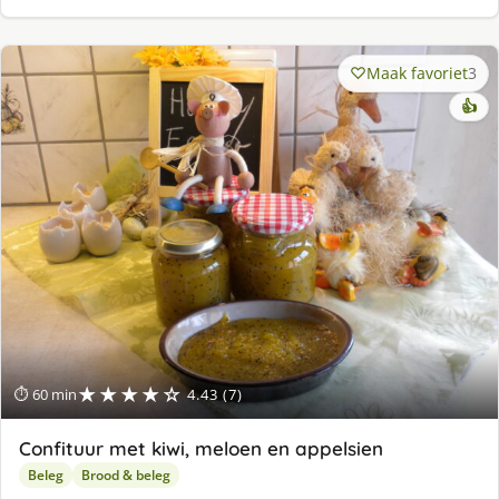
Maak favoriet
3
👍
★★★★☆
⏱ 60 min
4.43 (7)
Confituur met kiwi, meloen en appelsien
Beleg
Brood & beleg