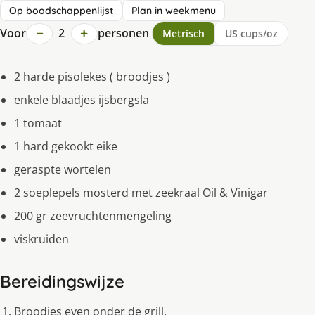
Op boodschappenlijst
Plan in weekmenu
−
+
Voor
2
personen
Metrisch
US cups/oz
2 harde pisolekes ( broodjes )
enkele blaadjes ijsbergsla
1 tomaat
1 hard gekookt eike
geraspte wortelen
2 soeplepels mosterd met zeekraal Oil & Vinigar
200 gr zeevruchtenmengeling
viskruiden
Bereidingswijze
Broodjes even onder de grill.