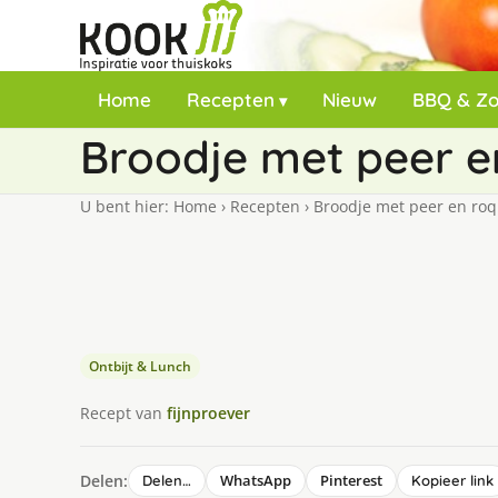
Home
Recepten
Nieuw
BBQ & Z
Broodje met peer e
U bent hier:
Home
›
Recepten
›
Broodje met peer en roq
Ontbijt & Lunch
Recept van
fijnproever
Delen:
WhatsApp
Pinterest
Delen…
Kopieer link