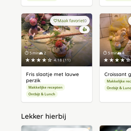
Maak favoriet
0
👍
⏱ 5 min
👥 2
⏱ 5 min
👥 4
★★★★☆
★★★★☆
4.18 (11)
Fris slaatje met lauwe
Croissant 
perzik
Makkelijke re
Makkelijke recepten
Ontbijt & Lun
Ontbijt & Lunch
Lekker hierbij