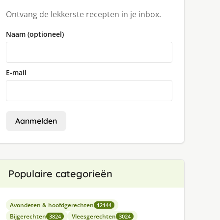
Ontvang de lekkerste recepten in je inbox.
Naam (optioneel)
E-mail
Aanmelden
Populaire categorieën
Avondeten & hoofdgerechten
12144
Bijgerechten
Vleesgerechten
3824
3024