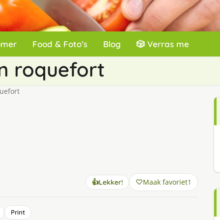
omer
Food & Foto’s
Blog
🎲 Verras me
n roquefort
uefort
Maak favoriet
1
👍
Lekker!
Print