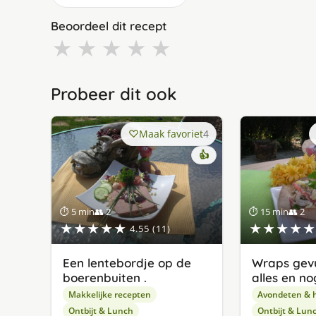
Beoordeel dit recept
★
★
★
★
★
Probeer dit ook
Maak favoriet
4
👍
⏱ 5 min
👥 2
⏱ 15 min
👥 2
★★★★★
★★★★★
4.55 (11)
Een lentebordje op de
Wraps gev
boerenbuiten .
alles en n
Makkelijke recepten
Avondeten & 
Ontbijt & Lunch
Ontbijt & Lun