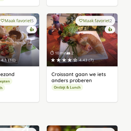
Maak favoriet
5
Maak favoriet
2
👍
👍
⏱ 10 min
👥 2
★★★★☆
4.1 (10)
4.43 (7)
gezond
Croissant gaan we iets
anders proberen
cepten
Ontbijt & Lunch
ch