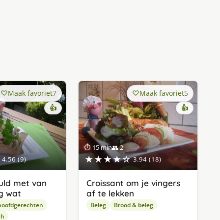
Maak favoriet
7
Maak favoriet
5
👍
👍
⏱ 15 min
👥 2
★★★★☆
4.56 (9)
3.94 (18)
uld met van
Croissant om je vingers
og wat
af te lekken
hoofdgerechten
Beleg
Brood & beleg
ch