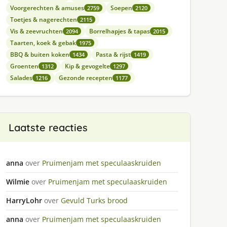
Voorgerechten & amuses
Soepen
2759
2120
Toetjes & nagerechten
2115
Vis & zeevruchten
Borrelhapjes & tapas
2094
2015
Taarten, koek & gebak
1975
BBQ & buiten koken
Pasta & rijst
1434
1419
Groenten
Kip & gevogelte
1312
1297
Salades
Gezonde recepten
1216
1177
Laatste reacties
anna
over
Pruimenjam met speculaaskruiden
Wilmie
over
Pruimenjam met speculaaskruiden
HarryLohr
over
Gevuld Turks brood
anna
over
Pruimenjam met speculaaskruiden