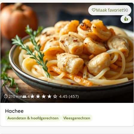
Maak favoriet
90
👍
★★★★☆
⏱ 210 min
👥 4
4.45 (457)
Hachee
Avondeten & hoofdgerechten
Vleesgerechten