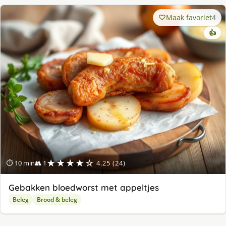
Maak favoriet
4
👍
★★★★☆
⏱ 10 min
👥 1
4.25 (24)
Gebakken bloedworst met appeltjes
Beleg
Brood & beleg