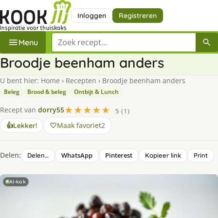
Inloggen
Registreren
Zoek een recept
Menu
Broodje beenham anders
U bent hier:
Home
›
Recepten
›
Broodje beenham anders
Beleg
Brood & beleg
Ontbijt & Lunch
★★★★★
Recept van
dorry55
5 (1)
Maak favoriet
2
👍
Lekker!
Delen:
WhatsApp
Pinterest
Delen…
Kopieer link
Print
AI-kok