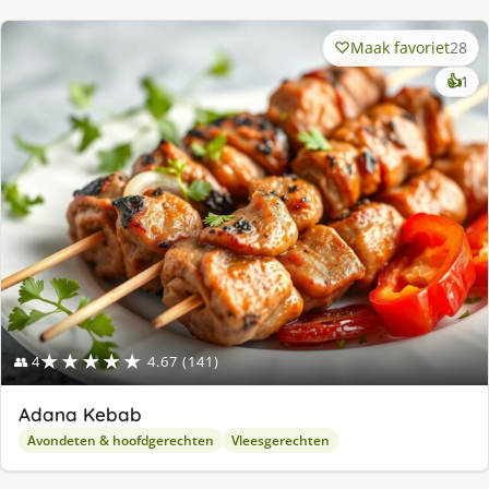
Maak favoriet
28
ke
👍
1
lek
ge
★★★★★
👥 4
4.67 (141)
Adana Kebab
Avondeten & hoofdgerechten
Vleesgerechten