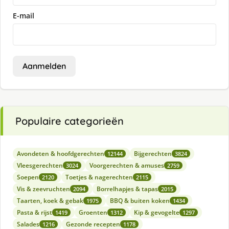
E-mail
Aanmelden
Populaire categorieën
Avondeten & hoofdgerechten
Bijgerechten
12144
3824
Vleesgerechten
Voorgerechten & amuses
3024
2759
Soepen
Toetjes & nagerechten
2120
2115
Vis & zeevruchten
Borrelhapjes & tapas
2094
2015
Taarten, koek & gebak
BBQ & buiten koken
1975
1434
Pasta & rijst
Groenten
Kip & gevogelte
1419
1312
1297
Salades
Gezonde recepten
1216
1178