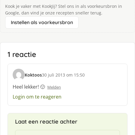
Kook je vaker met KookJij? Stel ons in als voorkeursbron in
Google, dan vind je onze recepten sneller terug.
Instellen als voorkeursbron
1 reactie
Koktoos
30 juli 2013 om 15:50
s
c
Heel lekker! 🙂
Melden
h
Login om te reageren
r
e
e
f
Laat een reactie achter
: