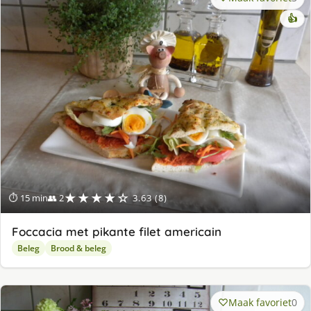
👍
★★★★☆
⏱ 15 min
👥 2
3.63 (8)
Foccacia met pikante filet americain
Beleg
Brood & beleg
Maak favoriet
0