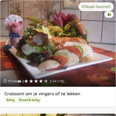
Maak favoriet
5
👍
★★★★☆
⏱ 15 min
👥 2
3.94 (18)
Croissant om je vingers af te lekken
Beleg
Brood & beleg