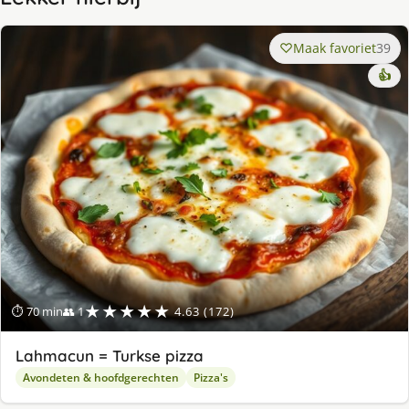
Maak favoriet
39
👍
★★★★★
⏱ 70 min
👥 1
4.63 (172)
Lahmacun = Turkse pizza
Avondeten & hoofdgerechten
Pizza's