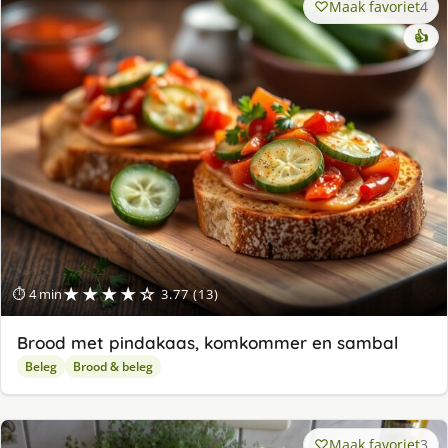
Maak favoriet
4
👍
★★★★☆
⏱ 4 min
3.77 (13)
Brood met pindakaas, komkommer en sambal
Beleg
Brood & beleg
Maak favoriet
3