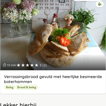
👍
★★★★★
⏱ 15 min
5 (2)
Verrassingsbrood gevuld met heerlijke besmeerde
boterhammen
Beleg
Brood & beleg
Lekker hierbij