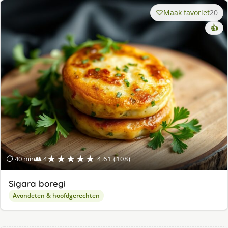
Maak favoriet
20
👍
★★★★★
⏱ 40 min
👥 4
4.61 (108)
Sigara boregi
Avondeten & hoofdgerechten