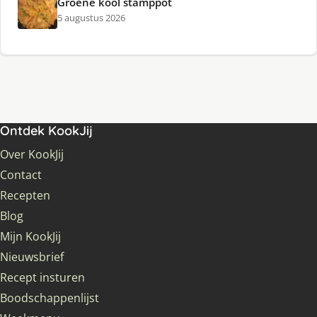
Groene kool stamppot
5 augustus 2026
Ontdek KookJij
Over KookJij
Contact
Recepten
Blog
Mijn KookJij
Nieuwsbrief
Recept insturen
Boodschappenlijst