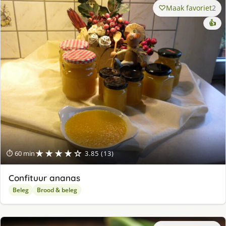
Maak favoriet
2
👍
★★★★☆
⏱ 60 min
3.85 (13)
Confituur ananas
Beleg
Brood & beleg