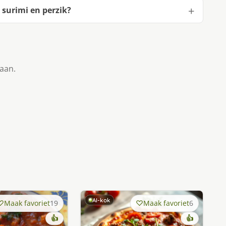
surimi en perzik?
taan.
AI-kok
Maak favoriet
19
Maak favoriet
6
👍
👍