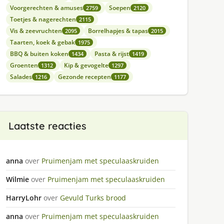
Voorgerechten & amuses
Soepen
2759
2120
Toetjes & nagerechten
2115
Vis & zeevruchten
Borrelhapjes & tapas
2095
2015
Taarten, koek & gebak
1975
BBQ & buiten koken
Pasta & rijst
1434
1419
Groenten
Kip & gevogelte
1312
1297
Salades
Gezonde recepten
1216
1177
Laatste reacties
anna
over
Pruimenjam met speculaaskruiden
Wilmie
over
Pruimenjam met speculaaskruiden
HarryLohr
over
Gevuld Turks brood
anna
over
Pruimenjam met speculaaskruiden