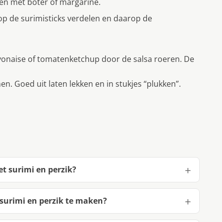
en met boter of margarine.
op de surimisticks verdelen en daarop de
ayonaise of tomatenketchup door de salsa roeren. De
men. Goed uit laten lekken en in stukjes “plukken”.
t surimi en perzik?
surimi en perzik te maken?