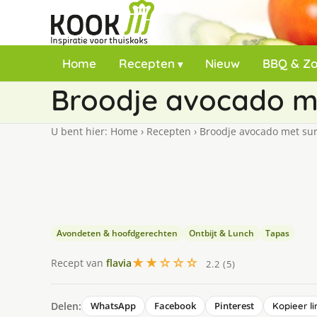
Home
Recepten
Nieuw
BBQ & Z
Broodje avocado me
U bent hier:
Home
›
Recepten
›
Broodje avocado met sur
Avondeten & hoofdgerechten
Ontbijt & Lunch
Tapas
★★☆☆☆
Recept van
flavia
2.2 (5)
Delen:
WhatsApp
Facebook
Pinterest
Kopieer li