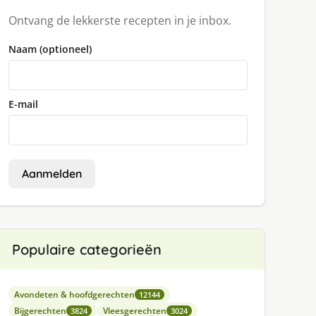
Ontvang de lekkerste recepten in je inbox.
Naam (optioneel)
E-mail
Aanmelden
Populaire categorieën
Avondeten & hoofdgerechten
12144
Bijgerechten
Vleesgerechten
3824
3024