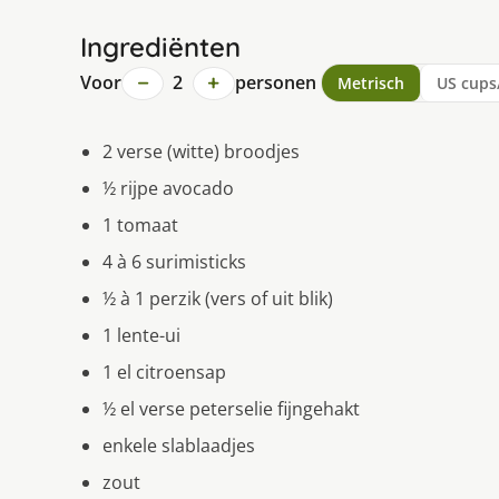
Ingrediënten
−
+
Voor
2
personen
Metrisch
US cups
2 verse (witte) broodjes
½ rijpe avocado
1 tomaat
4 à 6 surimisticks
½ à 1 perzik (vers of uit blik)
1 lente-ui
1 el citroensap
½ el verse peterselie fijngehakt
enkele slablaadjes
zout