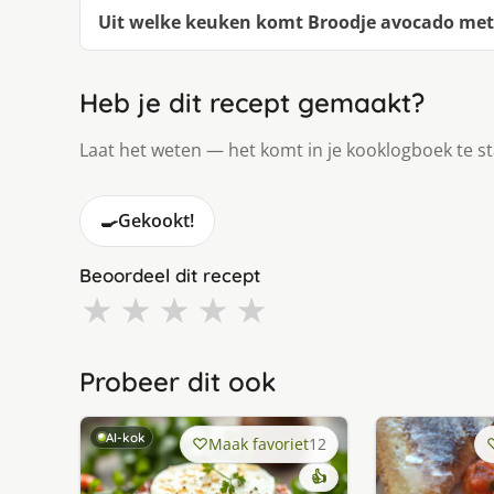
Uit welke keuken komt Broodje avocado met 
Heb je dit recept gemaakt?
Laat het weten — het komt in je kooklogboek te s
🍳
Gekookt!
Beoordeel dit recept
★
★
★
★
★
Probeer dit ook
AI-kok
Maak favoriet
12
👍