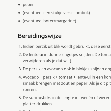
peper
(eventueel een stukje verse lombok)
(eventueel boter/margarine)
Bereidingswijze
Indien perzik uit blik wordt gebruikt, deze eerst 
De lente-ui in dunne ringetjes snijden. De tomaa
verwijderen als je dat wilt)
De perzik en avocado ook in blokjes snijden on
Avocado + perzik + tomaat + lente-ui in een k
smaak brengen met zout en peper. Als je dit pit
roeren.
De surimisticks in de lengte in tweeën of viere
platter drukken.