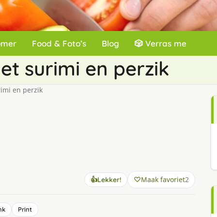
omer
Food & Foto’s
Blog
🎲 Verras me
t surimi en perzik
imi en perzik
Maak favoriet
2
👍
Lekker!
nk
Print