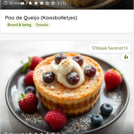
★★★☆☆
⏱ 50 min
👥 4
3 (1)
Pao de Queijo (Kaasbolletjes)
Brood & beleg
Snacks
Maak favoriet
10
👍