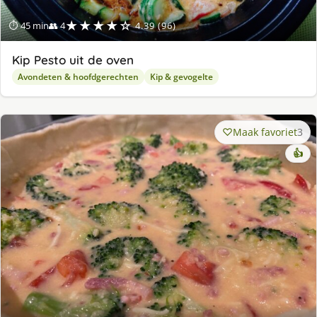
★★★★☆
⏱ 45 min
👥 4
4.39 (96)
Kip Pesto uit de oven
Avondeten & hoofdgerechten
Kip & gevogelte
Maak favoriet
3
👍