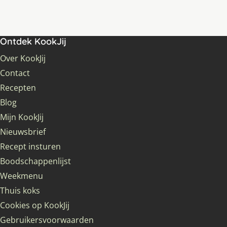
Ontdek KookJij
Over KookJij
Contact
Recepten
Blog
Mijn KookJij
Nieuwsbrief
Recept insturen
Boodschappenlijst
Weekmenu
Thuis koks
Cookies op KookJij
Gebruikersvoorwaarden