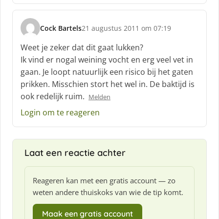
e
f
Cock Bartels
21 augustus 2011 om 07:19
:
s
c
Weet je zeker dat dit gaat lukken?
h
Ik vind er nogal weining vocht en erg veel vet in
r
gaan. Je loopt natuurlijk een risico bij het gaten
e
prikken. Misschien stort het wel in. De baktijd is
e
f
ook redelijk ruim.
Melden
:
Login om te reageren
Laat een reactie achter
Reageren kan met een gratis account — zo
weten andere thuiskoks van wie de tip komt.
Maak een gratis account