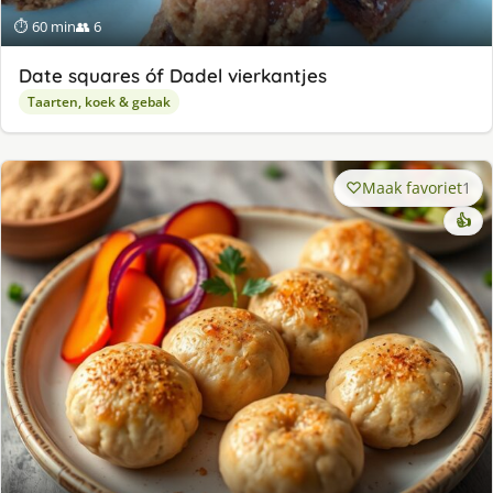
⏱ 60 min
👥 6
Date squares óf Dadel vierkantjes
Taarten, koek & gebak
Maak favoriet
1
👍