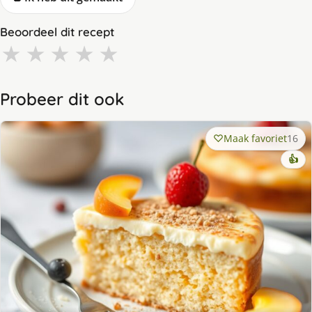
Beoordeel dit recept
★
★
★
★
★
Probeer dit ook
Maak favoriet
16
👍