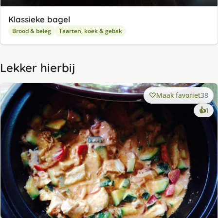
Klassieke bagel
Brood & beleg
Taarten, koek & gebak
Lekker hierbij
Maak favoriet
38
ke
👍
1
lek
ge