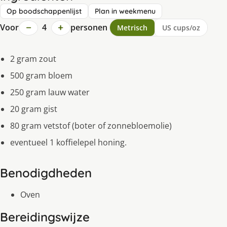
Op boodschappenlijst
Plan in weekmenu
−
+
Voor
4
personen
Metrisch
US cups/oz
2 gram zout
500 gram bloem
250 gram lauw water
20 gram gist
80 gram vetstof (boter of zonnebloemolie)
eventueel 1 koffielepel honing.
Benodigdheden
Oven
Bereidingswijze