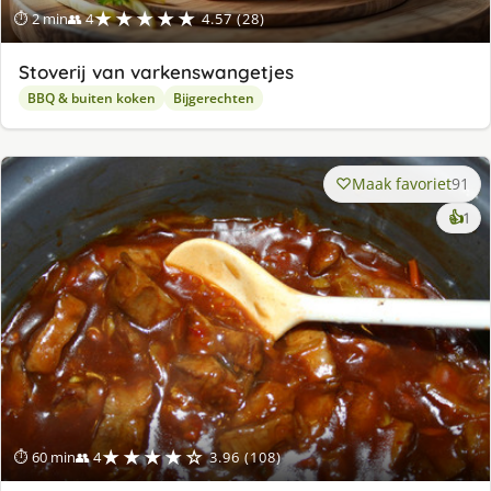
★★★★★
⏱ 2 min
👥 4
4.57 (28)
Stoverij van varkenswangetjes
BBQ & buiten koken
Bijgerechten
Maak favoriet
91
ke
👍
1
lek
ge
★★★★☆
⏱ 60 min
👥 4
3.96 (108)