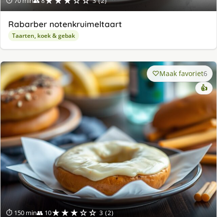
★★★☆☆
⏱ 70 min
👥 8
3 (2)
Rabarber notenkruimeltaart
Taarten, koek & gebak
Maak favoriet
6
👍
★★★☆☆
⏱ 150 min
👥 10
3 (2)