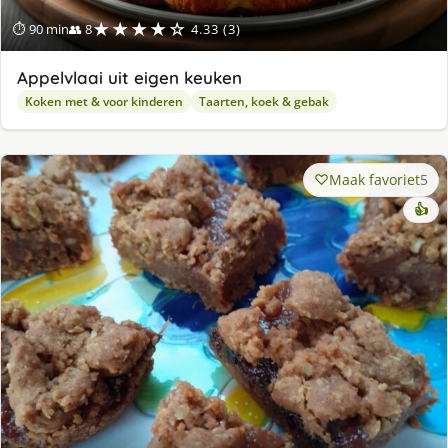
★★★★☆
⏱ 90 min
👥 8
4.33 (3)
Appelvlaai uit eigen keuken
Koken met & voor kinderen
Taarten, koek & gebak
Maak favoriet
5
👍