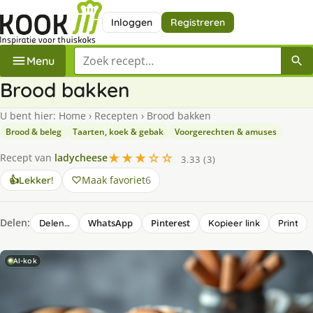
Inloggen
Registreren
Zoek een recept
Menu
Brood bakken
U bent hier:
Home
›
Recepten
›
Brood bakken
Brood & beleg
Taarten, koek & gebak
Voorgerechten & amuses
★★★☆☆
Recept van
ladycheese
3.33 (3)
Maak favoriet
6
👍
Lekker!
Delen:
WhatsApp
Pinterest
Delen…
Kopieer link
Print
AI-kok