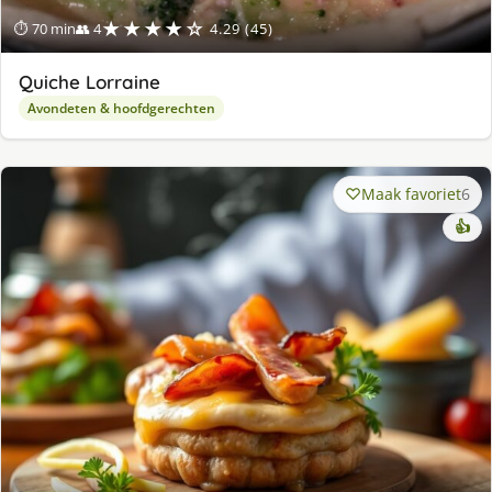
★★★★☆
⏱ 70 min
👥 4
4.29 (45)
Quiche Lorraine
Avondeten & hoofdgerechten
Maak favoriet
6
👍