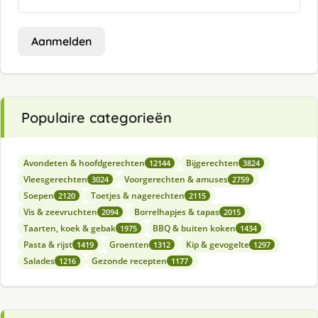
Aanmelden
Populaire categorieën
Avondeten & hoofdgerechten
Bijgerechten
12144
3824
Vleesgerechten
Voorgerechten & amuses
3024
2759
Soepen
Toetjes & nagerechten
2120
2115
Vis & zeevruchten
Borrelhapjes & tapas
2094
2015
Taarten, koek & gebak
BBQ & buiten koken
1975
1434
Pasta & rijst
Groenten
Kip & gevogelte
1419
1312
1297
Salades
Gezonde recepten
1216
1177