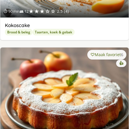
★★★☆☆
⏱ 90 min
👥 12
2.5 (4)
Kokoscake
Brood & beleg
Taarten, koek & gebak
Maak favoriet
6
👍