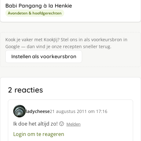
Babi Pangang à la Henkie
Avondeten & hoofdgerechten
Kook je vaker met KookJij? Stel ons in als voorkeursbron in
Google — dan vind je onze recepten sneller terug.
Instellen als voorkeursbron
2 reacties
ladycheese
21 augustus 2011 om 17:16
s
c
Ik doe het altijd zo! 🙂
Melden
h
Login om te reageren
r
e