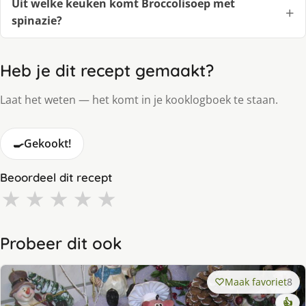
Uit welke keuken komt Broccolisoep met
spinazie?
Heb je dit recept gemaakt?
Laat het weten — het komt in je kooklogboek te staan.
🍳
Gekookt!
Beoordeel dit recept
★
★
★
★
★
Probeer dit ook
Maak favoriet
8
👍