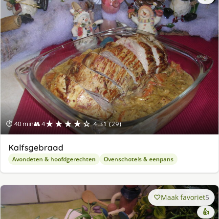
★★★★☆
⏱ 40 min
👥 4
4.31 (29)
Kalfsgebraad
Avondeten & hoofdgerechten
Ovenschotels & eenpans
Maak favoriet
5
👍