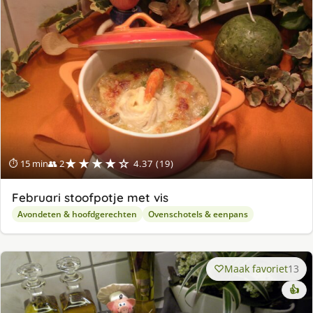
★★★★☆
⏱ 15 min
👥 2
4.37 (19)
Februari stoofpotje met vis
Avondeten & hoofdgerechten
Ovenschotels & eenpans
Maak favoriet
13
👍