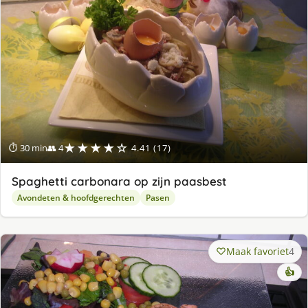
★★★★☆
⏱ 30 min
👥 4
4.41 (17)
Spaghetti carbonara op zijn paasbest
Avondeten & hoofdgerechten
Pasen
Maak favoriet
4
👍