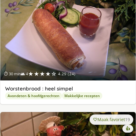
★★★★☆
⏱ 30 min
👥 4
4.29 (24)
Worstenbrood : heel simpel
Avondeten & hoofdgerechten
Makkelijke recepten
Maak favoriet
19
👍