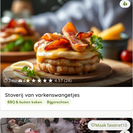
👍
★★★★★
⏱ 2 min
👥 4
4.57 (28)
Stoverij van varkenswangetjes
BBQ & buiten koken
Bijgerechten
Maak favoriet
10