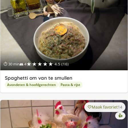
★★★★★
⏱ 30 min
👥 4
4.5 (16)
Spaghetti om van te smullen
Avondeten & hoofdgerechten
Pasta & rijst
Maak favoriet
14
👍