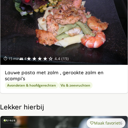
★★★★☆
⏱ 15 min
👥 4
4.4 (15)
Lauwe pasta met zalm , gerookte zalm en
scampi’s
Avondeten & hoofdgerechten
Vis & zeevruchten
Lekker hierbij
AI-kok
Maak favoriet
6