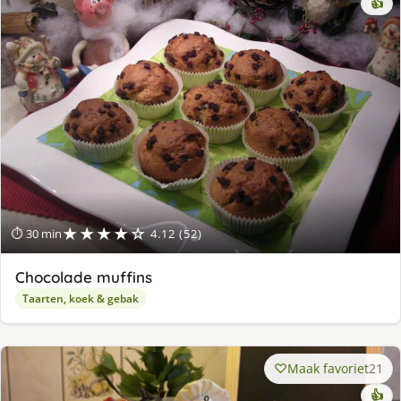
👍
★★★★☆
⏱ 30 min
4.12 (52)
Chocolade muffins
Taarten, koek & gebak
Maak favoriet
21
👍