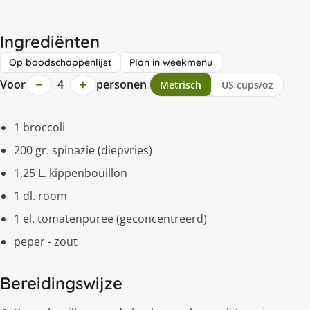
Ingrediënten
Op boodschappenlijst
Plan in weekmenu
−
+
Voor
4
personen
Metrisch
US cups/oz
1 broccoli
200 gr. spinazie (diepvries)
1,25 L. kippenbouillon
1 dl. room
1 el. tomatenpuree (geconcentreerd)
peper - zout
Bereidingswijze