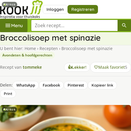
AI-kok
Inloggen
Registreren
Zoek een recept
Menu
Broccolisoep met spinazie
U bent hier:
Home
›
Recepten
›
Broccolisoep met spinazie
Avondeten & hoofdgerechten
Maak favoriet
5
Recept van
tommeke
👍
Lekker!
Delen:
WhatsApp
Facebook
Pinterest
Kopieer link
Print
AI-kok