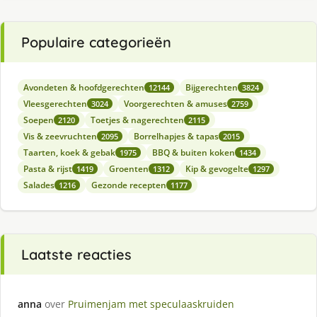
Populaire categorieën
Avondeten & hoofdgerechten
Bijgerechten
12144
3824
Vleesgerechten
Voorgerechten & amuses
3024
2759
Soepen
Toetjes & nagerechten
2120
2115
Vis & zeevruchten
Borrelhapjes & tapas
2095
2015
Taarten, koek & gebak
BBQ & buiten koken
1975
1434
Pasta & rijst
Groenten
Kip & gevogelte
1419
1312
1297
Salades
Gezonde recepten
1216
1177
Laatste reacties
anna
over
Pruimenjam met speculaaskruiden