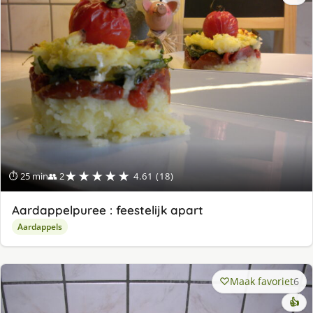
★★★★★
⏱ 25 min
👥 2
4.61 (18)
Aardappelpuree : feestelijk apart
Aardappels
Maak favoriet
6
👍