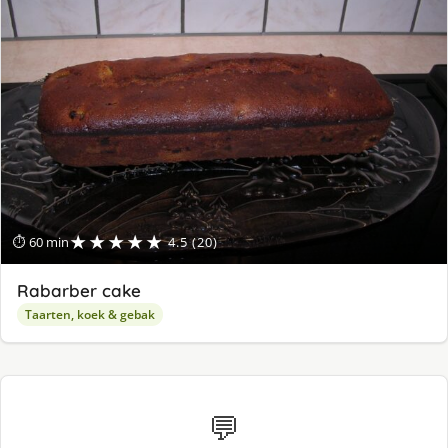
★★★★★
⏱ 60 min
4.5 (20)
Rabarber cake
Taarten, koek & gebak
💬