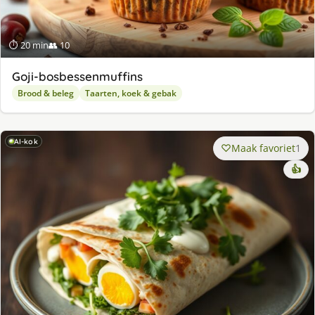
⏱ 20 min
👥 10
Goji-bosbessenmuffins
Brood & beleg
Taarten, koek & gebak
AI-kok
Maak favoriet
1
👍