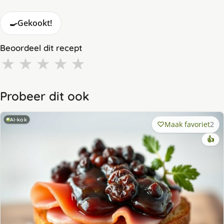
🍳
Gekookt!
Beoordeel dit recept
★
★
★
★
★
Probeer dit ook
AI-kok
Maak favoriet
2
👍