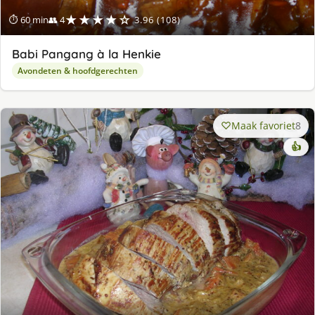
★★★★☆
⏱ 60 min
👥 4
3.96 (108)
Babi Pangang à la Henkie
Avondeten & hoofdgerechten
Maak favoriet
8
👍