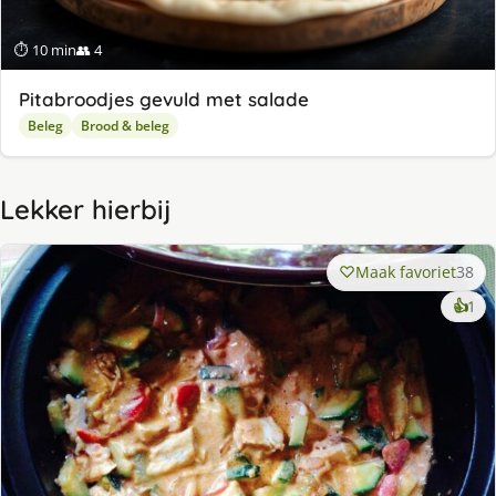
⏱ 10 min
👥 4
Pitabroodjes gevuld met salade
Beleg
Brood & beleg
Lekker hierbij
Maak favoriet
38
ke
👍
1
lek
ge