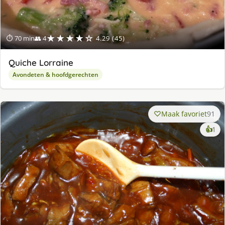
★★★★☆
⏱ 70 min
👥 4
4.29 (45)
Quiche Lorraine
Avondeten & hoofdgerechten
Maak favoriet
91
ke
👍
1
lek
ge