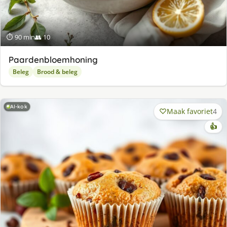
⏱ 90 min
👥 10
Paardenbloemhoning
Beleg
Brood & beleg
AI-kok
Maak favoriet
4
👍