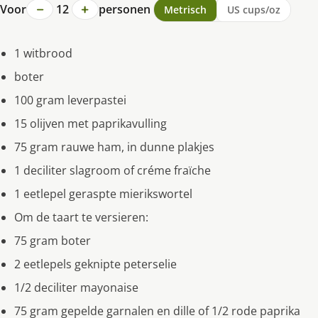
−
+
Voor
12
personen
Metrisch
US cups/oz
1 witbrood
boter
100 gram leverpastei
15 olijven met paprikavulling
75 gram rauwe ham, in dunne plakjes
1 deciliter slagroom of créme fraïche
1 eetlepel geraspte mierikswortel
Om de taart te versieren:
75 gram boter
2 eetlepels geknipte peterselie
1/2 deciliter mayonaise
75 gram gepelde garnalen en dille of 1/2 rode paprika