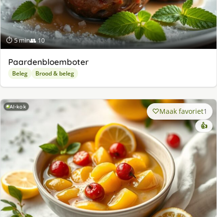
⏱ 5 min
👥 10
Paardenbloemboter
Beleg
Brood & beleg
AI-kok
Maak favoriet
1
👍