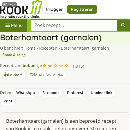
AI-kok
Inloggen
Registreren
Zoek een recept
Menu
Boterhamtaart (garnalen)
U bent hier:
Home
›
Recepten
›
Boterhamtaart (garnalen)
Brood & beleg
★★☆☆☆
Recept van
bobbeltje
1.8 (5)
Maak favoriet
4
👍
Lekker!
Delen:
WhatsApp
Facebook
Pinterest
Kopieer link
Print
Boterhamtaart (garnalen) is een beproefd recept
van KookJij. Je maakt het in ongeveer 30 minuten,