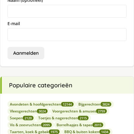
Naam (optioneel)
E-mail
Aanmelden
Populaire categorieën
Avondeten & hoofdgerechten
Bijgerechten
12144
3824
Vleesgerechten
Voorgerechten & amuses
3024
2759
Soepen
Toetjes & nagerechten
2120
2115
Vis & zeevruchten
Borrelhapjes & tapas
2095
2015
Taarten, koek & gebak
BBQ & buiten koken
1975
1434