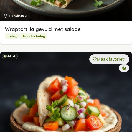
⏱ 10 min
👥 4
Wraptortilla gevuld met salade
Beleg
Brood & beleg
AI-kok
Maak favoriet
1
👍