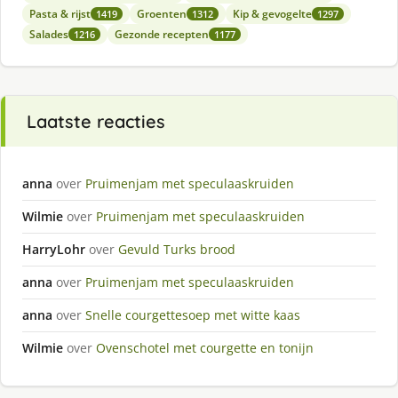
Pasta & rijst
Groenten
Kip & gevogelte
1419
1312
1297
Salades
Gezonde recepten
1216
1177
Laatste reacties
anna
over
Pruimenjam met speculaaskruiden
Wilmie
over
Pruimenjam met speculaaskruiden
HarryLohr
over
Gevuld Turks brood
anna
over
Pruimenjam met speculaaskruiden
anna
over
Snelle courgettesoep met witte kaas
Wilmie
over
Ovenschotel met courgette en tonijn