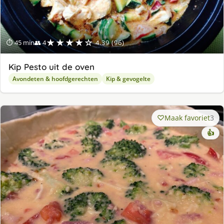
★★★★☆
⏱ 45 min
👥 4
4.39 (96)
Kip Pesto uit de oven
Avondeten & hoofdgerechten
Kip & gevogelte
Maak favoriet
3
👍