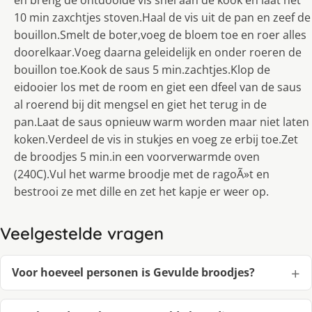
en breng de ontdooide vis snel aan de kook en laat het
10 min zaxchtjes stoven.Haal de vis uit de pan en zeef de
bouillon.Smelt de boter,voeg de bloem toe en roer alles
doorelkaar.Voeg daarna geleidelijk en onder roeren de
bouillon toe.Kook de saus 5 min.zachtjes.Klop de
eidooier los met de room en giet een dfeel van de saus
al roerend bij dit mengsel en giet het terug in de
pan.Laat de saus opnieuw warm worden maar niet laten
koken.Verdeel de vis in stukjes en voeg ze erbij toe.Zet
de broodjes 5 min.in een voorverwarmde oven
(240C).Vul het warme broodje met de ragoÃ»t en
bestrooi ze met dille en zet het kapje er weer op.
Veelgestelde vragen
Voor hoeveel personen is Gevulde broodjes?