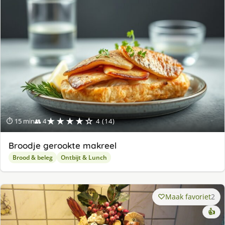
★★★★☆
⏱ 15 min
👥 4
4 (14)
Broodje gerookte makreel
Brood & beleg
Ontbijt & Lunch
Maak favoriet
2
👍