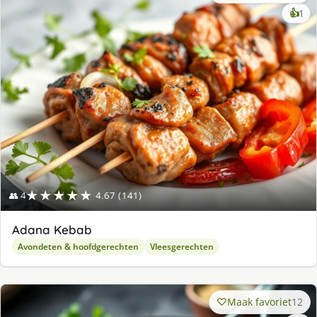
ke
👍
1
lek
ge
★★★★★
👥 4
4.67 (141)
Adana Kebab
Avondeten & hoofdgerechten
Vleesgerechten
Maak favoriet
12