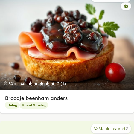
👍
★★★★★
⏱ 30 min
👥 4
5 (1)
Broodje beenham anders
Beleg
Brood & beleg
Maak favoriet
2