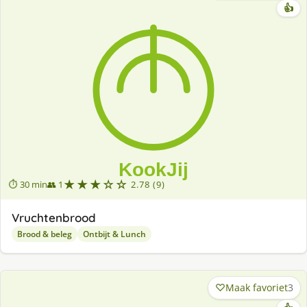
👍
★★★☆☆
⏱ 30 min
👥 1
2.78 (9)
Vruchtenbrood
Brood & beleg
Ontbijt & Lunch
Maak favoriet
3