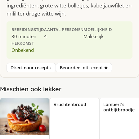
ingrediënten: grote witte bolletjes, kabeljauwfilet en
mililiter droge witte wijn.
BEREIDINGSTIJD
AANTAL PERSONEN
MOEILIJKHEID
30 minuten
4
Makkelijk
HERKOMST
Onbekend
Direct naar recept ↓
Beoordeel dit recept ★
Misschien ook lekker
Vruchtenbrood
Lambert’s
ontbijtbroodje