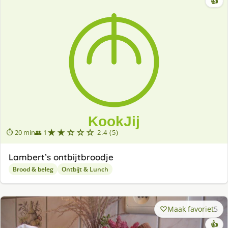
👍
★★☆☆☆
⏱ 20 min
👥 1
2.4 (5)
Lambert’s ontbijtbroodje
Brood & beleg
Ontbijt & Lunch
Maak favoriet
5
👍