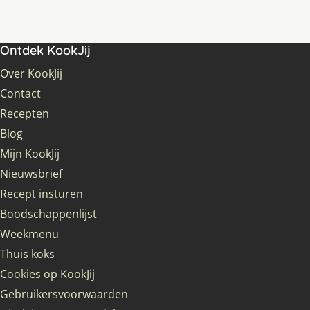
Ontdek KookJij
Over KookJij
Contact
Recepten
Blog
Mijn KookJij
Nieuwsbrief
Recept insturen
Boodschappenlijst
Weekmenu
Thuis koks
Cookies op KookJij
Gebruikersvoorwaarden