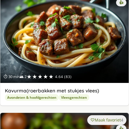
👍
★★★★★
⏱ 30 min
👥 2
4.64 (83)
Kavurma(roerbakken met stukjes vlees)
Avondeten & hoofdgerechten
Vleesgerechten
Maak favoriet
4
👍