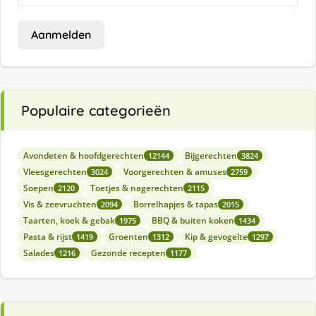
Aanmelden
Populaire categorieën
Avondeten & hoofdgerechten
Bijgerechten
12144
3824
Vleesgerechten
Voorgerechten & amuses
3024
2759
Soepen
Toetjes & nagerechten
2120
2115
Vis & zeevruchten
Borrelhapjes & tapas
2094
2015
Taarten, koek & gebak
BBQ & buiten koken
1975
1434
Pasta & rijst
Groenten
Kip & gevogelte
1419
1312
1297
Salades
Gezonde recepten
1216
1177