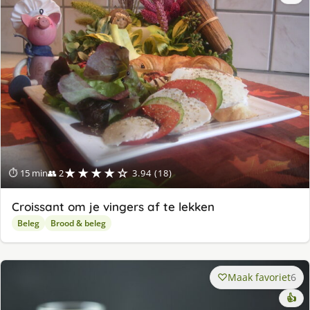
★★★★☆
⏱ 15 min
👥 2
3.94 (18)
Croissant om je vingers af te lekken
Beleg
Brood & beleg
Maak favoriet
6
👍