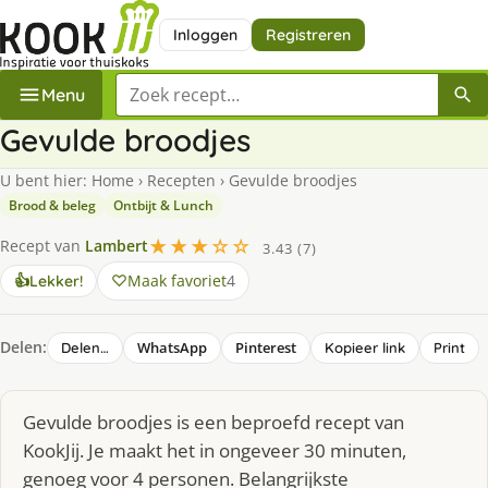
Inloggen
Registreren
Zoek een recept
Menu
Gevulde broodjes
U bent hier:
Home
›
Recepten
›
Gevulde broodjes
Brood & beleg
Ontbijt & Lunch
★★★☆☆
Recept van
Lambert
3.43 (7)
Maak favoriet
4
👍
Lekker!
Delen:
WhatsApp
Pinterest
Delen…
Kopieer link
Print
Gevulde broodjes is een beproefd recept van
KookJij. Je maakt het in ongeveer 30 minuten,
genoeg voor 4 personen. Belangrijkste