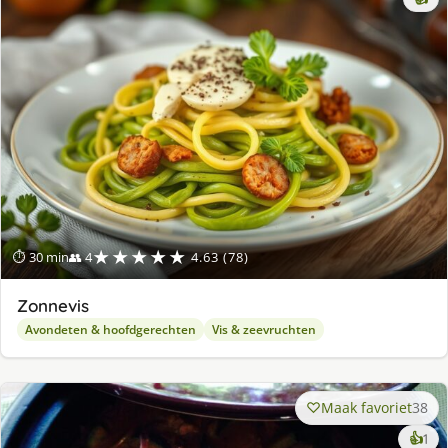
★★★★★
⏱ 30 min
👥 4
4.63 (78)
Zonnevis
Avondeten & hoofdgerechten
Vis & zeevruchten
Maak favoriet
38
ke
👍
1