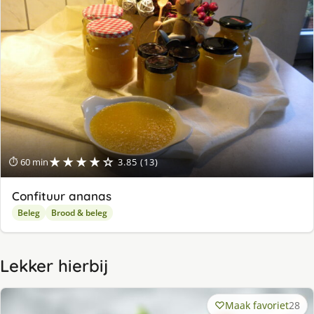
★★★★☆
⏱ 60 min
3.85 (13)
Confituur ananas
Beleg
Brood & beleg
Lekker hierbij
Maak favoriet
28