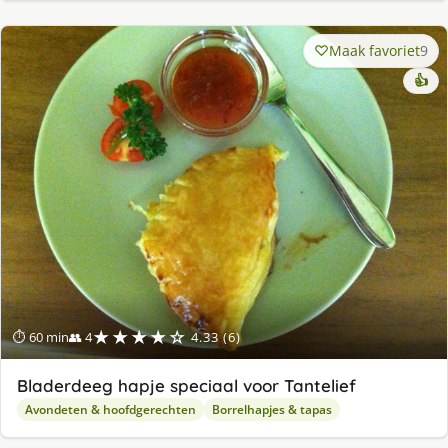
Maak favoriet
9
👍
★★★★☆
⏱ 60 min
👥 4
4.33 (6)
Bladerdeeg hapje speciaal voor Tantelief
Avondeten & hoofdgerechten
Borrelhapjes & tapas