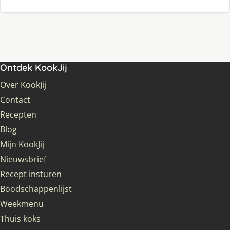
Ontdek KookJij
Over KookJij
Contact
Recepten
Blog
Mijn KookJij
Nieuwsbrief
Recept insturen
Boodschappenlijst
Weekmenu
Thuis koks