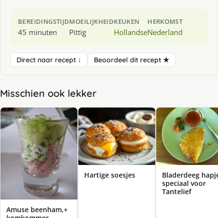
BEREIDINGSTIJD
MOEILIJKHEID
KEUKEN
HERKOMST
45 minuten
Pittig
Hollandse
Nederland
Direct naar recept ↓
Beoordeel dit recept ★
Misschien ook lekker
Bladerdeeg hapj
Hartige soesjes
speciaal voor
Tantelief
Amuse beenham,+
komkommer