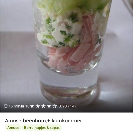
★★★★☆
⏱ 15 min
👥 10
3.93 (14)
Amuse beenham,+ komkommer
Amuse
Borrelhapjes & tapas