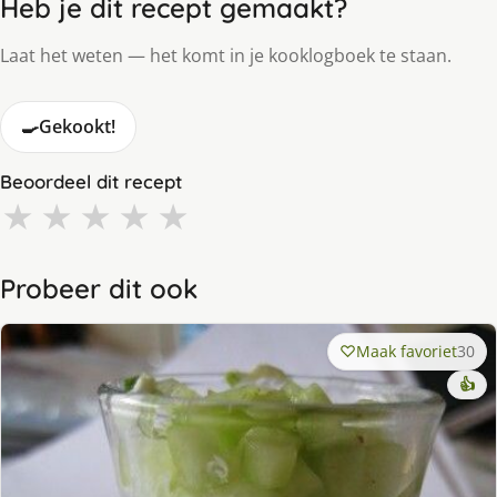
Heb je dit recept gemaakt?
Laat het weten — het komt in je kooklogboek te staan.
🍳
Gekookt!
Beoordeel dit recept
★
★
★
★
★
Probeer dit ook
Maak favoriet
30
👍