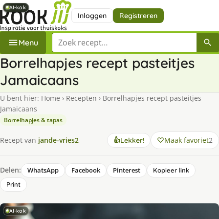
AI-kok
AI-kok
AI-kok
AI-kok
AI-kok
Inloggen
Registreren
Zoek een recept
Menu
Borrelhapjes recept pasteitjes
Jamaicaans
U bent hier:
Home
›
Recepten
›
Borrelhapjes recept pasteitjes
Jamaicaans
Borrelhapjes & tapas
Maak favoriet
2
Recept van
jande-vries2
👍
Lekker!
Delen:
WhatsApp
Facebook
Pinterest
Kopieer link
Print
AI-kok