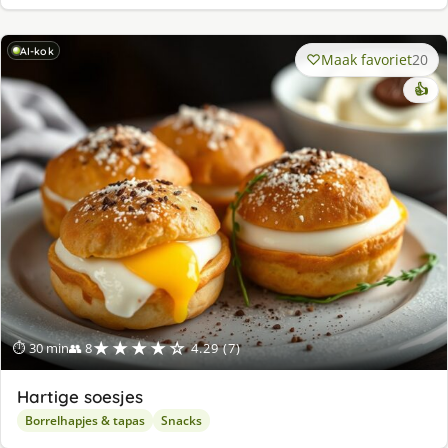
AI-kok
Maak favoriet
20
👍
★★★★☆
⏱ 30 min
👥 8
4.29 (7)
Hartige soesjes
Borrelhapjes & tapas
Snacks