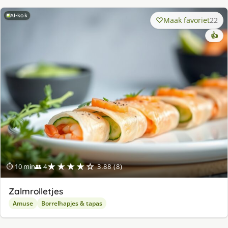
AI-kok
Maak favoriet
22
👍
★★★★☆
⏱ 10 min
👥 4
3.88 (8)
Zalmrolletjes
Amuse
Borrelhapjes & tapas