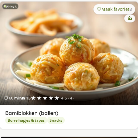
AI-kok
Maak favoriet
8
👍
★★★★★
⏱ 60 min
👥 15
4.5 (4)
Bamiblokken (ballen)
Borrelhapjes & tapas
Snacks