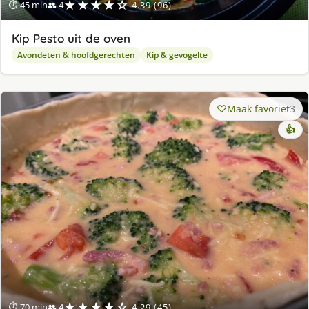
★★★★☆
⏱ 45 min
👥 4
4.39 (96)
Kip Pesto uit de oven
Avondeten & hoofdgerechten
Kip & gevogelte
Maak favoriet
3
👍
★★★★☆
⏱ 70 min
👥 4
4.29 (45)