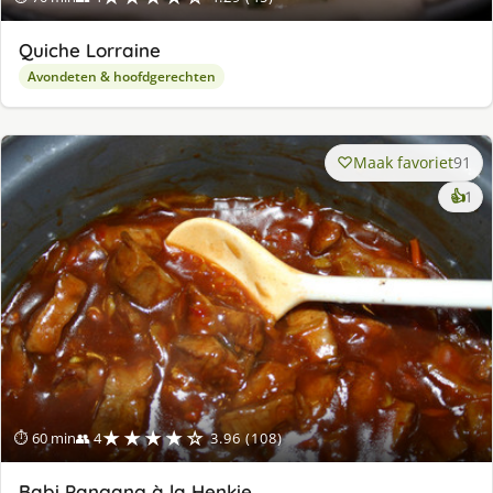
Quiche Lorraine
Avondeten & hoofdgerechten
Maak favoriet
91
ke
👍
1
lek
ge
★★★★☆
⏱ 60 min
👥 4
3.96 (108)
Babi Pangang à la Henkie