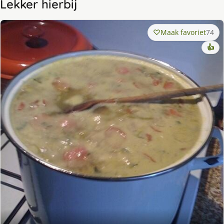
Lekker hierbij
Maak favoriet
74
👍