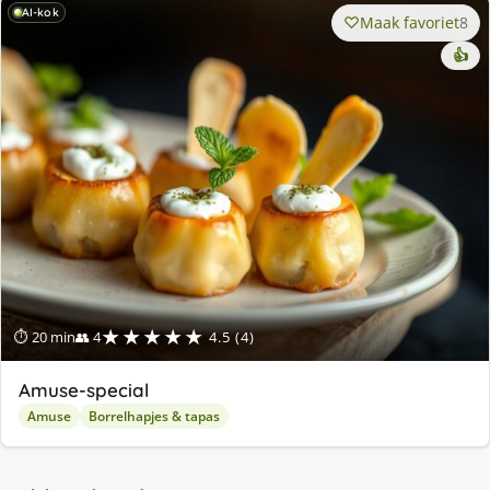
AI-kok
Maak favoriet
8
👍
★★★★★
⏱ 20 min
👥 4
4.5 (4)
Amuse-special
Amuse
Borrelhapjes & tapas