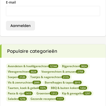
E-mail
Aanmelden
Populaire categorieën
Avondeten & hoofdgerechten
Bijgerechten
12144
3824
Vleesgerechten
Voorgerechten & amuses
3024
2759
Soepen
Toetjes & nagerechten
2120
2115
Vis & zeevruchten
Borrelhapjes & tapas
2095
2015
Taarten, koek & gebak
BBQ & buiten koken
1975
1434
Pasta & rijst
Groenten
Kip & gevogelte
1419
1312
1297
Salades
Gezonde recepten
1216
1177