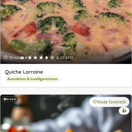
★★★★☆
⏱ 70 min
👥 4
4.29 (45)
Quiche Lorraine
Avondeten & hoofdgerechten
AI-kok
Maak favoriet
6
👍