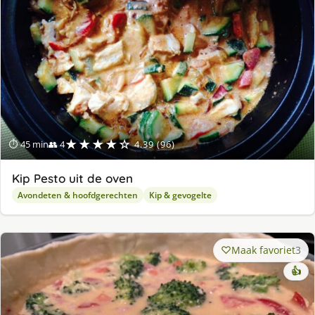
★★★★☆
⏱ 45 min
👥 4
4.39 (96)
Kip Pesto uit de oven
Avondeten & hoofdgerechten
Kip & gevogelte
Maak favoriet
3
👍