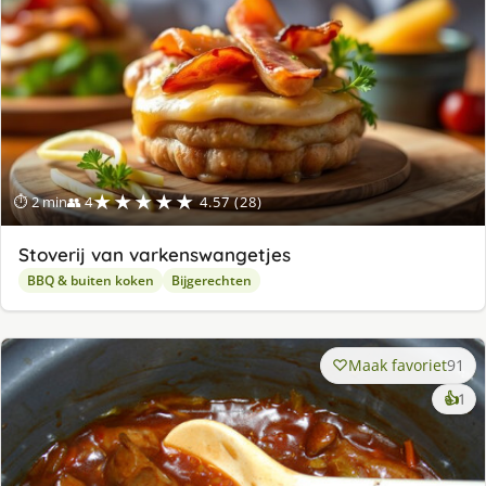
★★★★★
⏱ 2 min
👥 4
4.57 (28)
Stoverij van varkenswangetjes
BBQ & buiten koken
Bijgerechten
Maak favoriet
91
ke
👍
1
lek
ge