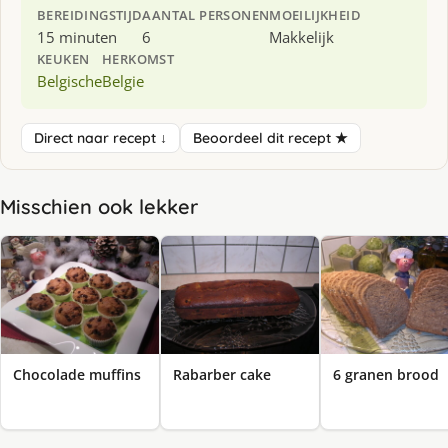
BEREIDINGSTIJD
AANTAL PERSONEN
MOEILIJKHEID
15 minuten
6
Makkelijk
KEUKEN
HERKOMST
Belgische
Belgie
Direct naar recept ↓
Beoordeel dit recept ★
Misschien ook lekker
Chocolade muffins
Rabarber cake
6 granen brood