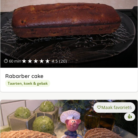
★★★★★
⏱ 60 min
4.5 (20)
Rabarber cake
Taarten, koek & gebak
Maak favoriet
6
👍