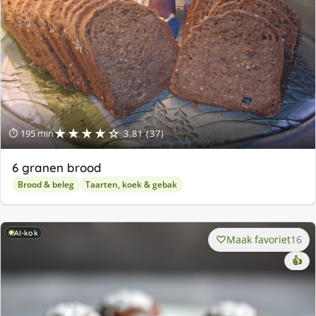
★★★★☆
⏱ 195 min
3.81 (37)
6 granen brood
Brood & beleg
Taarten, koek & gebak
AI-kok
Maak favoriet
16
👍