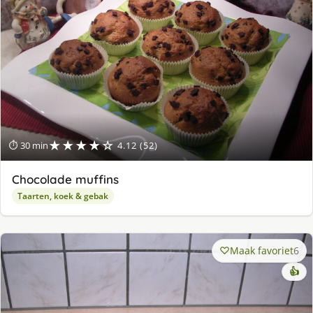
★★★★☆
⏱ 30 min
4.12 (52)
Chocolade muffins
Taarten, koek & gebak
Maak favoriet
6
👍