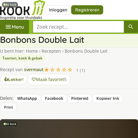
AI-kok
Inloggen
Registreren
Zoek een recept
Menu
Bonbons Double Lait
U bent hier:
Home
›
Recepten
›
Bonbons Double Lait
Taarten, koek & gebak
★☆☆☆☆
Recept van
svermaut
1 (1)
Maak favoriet
5
👍
Lekker!
Delen:
WhatsApp
Facebook
Pinterest
Kopieer link
Print
AI-kok