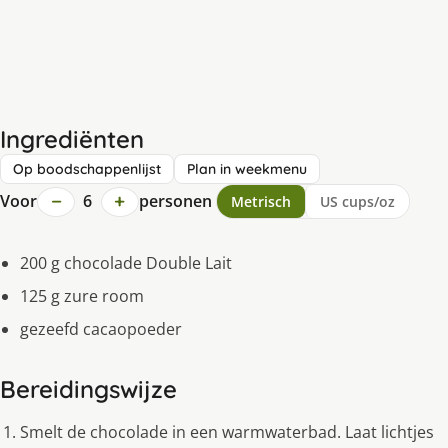
Ingrediënten
Op boodschappenlijst
Plan in weekmenu
−
+
Voor
6
personen
Metrisch
US cups/oz
200 g chocolade Double Lait
125 g zure room
gezeefd cacaopoeder
Bereidingswijze
Smelt de chocolade in een warmwaterbad. Laat lichtjes