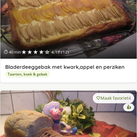
★★★★☆
⏱ 40 min
4.17 (12)
Bladerdeeggebak met kwark,appel en perziken
Taarten, koek & gebak
Maak favoriet
4
👍