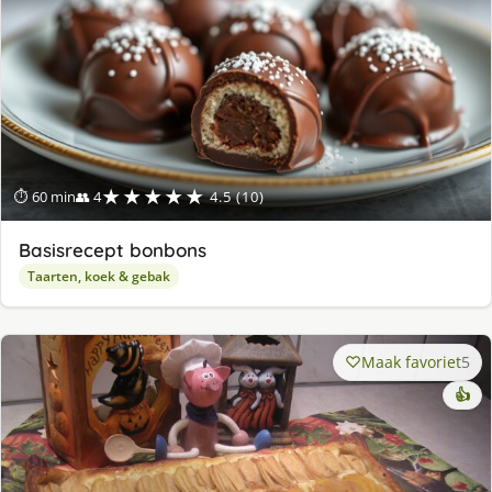
★★★★★
⏱ 60 min
👥 4
4.5 (10)
Basisrecept bonbons
Taarten, koek & gebak
Maak favoriet
5
👍