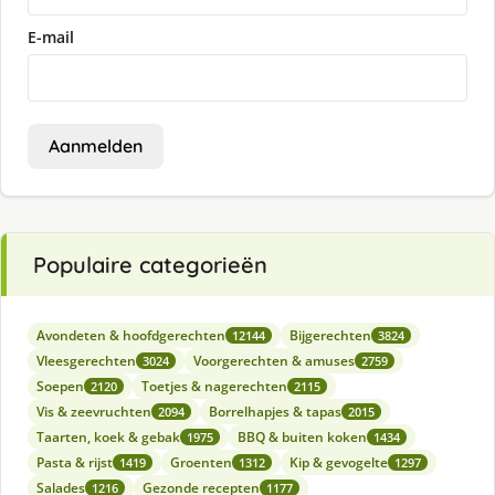
E-mail
Aanmelden
Populaire categorieën
Avondeten & hoofdgerechten
Bijgerechten
12144
3824
Vleesgerechten
Voorgerechten & amuses
3024
2759
Soepen
Toetjes & nagerechten
2120
2115
Vis & zeevruchten
Borrelhapjes & tapas
2094
2015
Taarten, koek & gebak
BBQ & buiten koken
1975
1434
Pasta & rijst
Groenten
Kip & gevogelte
1419
1312
1297
Salades
Gezonde recepten
1216
1177