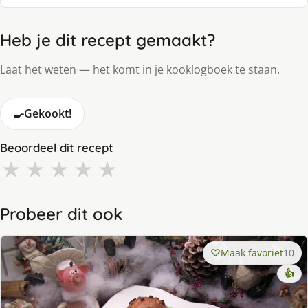
Heb je dit recept gemaakt?
Laat het weten — het komt in je kooklogboek te staan.
🍳
Gekookt!
Beoordeel dit recept
★
★
★
★
★
Probeer dit ook
Maak favoriet
10
👍