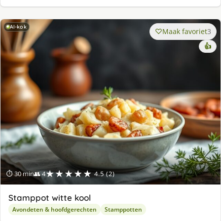
AI-kok
Maak favoriet
3
👍
★★★★★
⏱ 30 min
👥 4
4.5 (2)
Stamppot witte kool
Avondeten & hoofdgerechten
Stamppotten