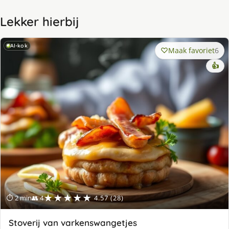
Lekker hierbij
AI-kok
Maak favoriet
6
👍
★★★★★
⏱ 2 min
👥 4
4.57 (28)
Stoverij van varkenswangetjes