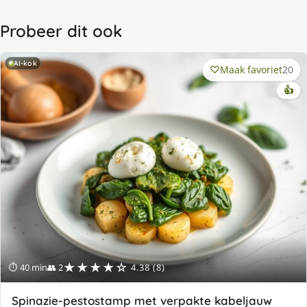
Probeer dit ook
AI-kok
Maak favoriet
20
👍
★★★★☆
⏱ 40 min
👥 2
4.38 (8)
Spinazie-pestostamp met verpakte kabeljauw