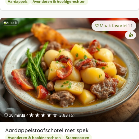
Aardappels
Avondeten & hoofdgerechten
AI-kok
Maak favoriet
11
👍
★★★★☆
⏱ 30 min
👥 4
3.83 (6)
Aardappelstoofschotel met spek
Avondeten & hoofdgerechten
Stamppotten