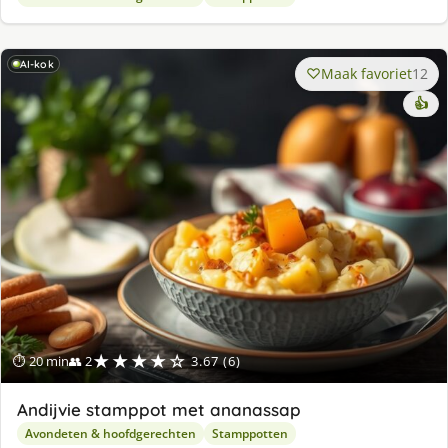
AI-kok
Maak favoriet
12
👍
★★★★☆
⏱ 20 min
👥 2
3.67 (6)
Andijvie stamppot met ananassap
Avondeten & hoofdgerechten
Stamppotten