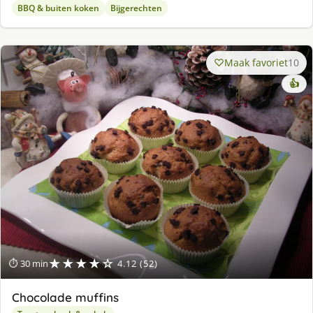
BBQ & buiten koken
Bijgerechten
Maak favoriet
10
👍
★★★★☆
⏱ 30 min
4.12 (52)
Chocolade muffins