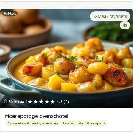
AI-kok
Maak favoriet
8
👍
★★★★★
⏱ 50 min
👥 4
4.5 (2)
Moerepotage ovenschotel
Avondeten & hoofdgerechten
Ovenschotels & eenpans