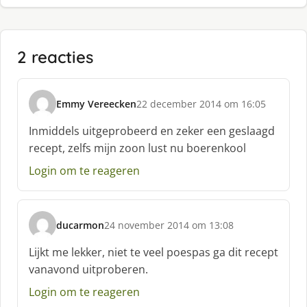
2 reacties
Emmy Vereecken
22 december 2014 om 16:05
s
c
Inmiddels uitgeprobeerd en zeker een geslaagd
h
recept, zelfs mijn zoon lust nu boerenkool
r
e
Login om te reageren
e
f
:
ducarmon
24 november 2014 om 13:08
s
c
Lijkt me lekker, niet te veel poespas ga dit recept
h
vanavond uitproberen.
r
e
Login om te reageren
e