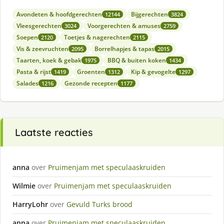
Avondeten & hoofdgerechten
Bijgerechten
12144
3824
Vleesgerechten
Voorgerechten & amuses
3024
2759
Soepen
Toetjes & nagerechten
2120
2115
Vis & zeevruchten
Borrelhapjes & tapas
2095
2015
Taarten, koek & gebak
BBQ & buiten koken
1975
1434
Pasta & rijst
Groenten
Kip & gevogelte
1419
1312
1297
Salades
Gezonde recepten
1216
1177
Laatste reacties
anna
over
Pruimenjam met speculaaskruiden
Wilmie
over
Pruimenjam met speculaaskruiden
HarryLohr
over
Gevuld Turks brood
anna
over
Pruimenjam met speculaaskruiden