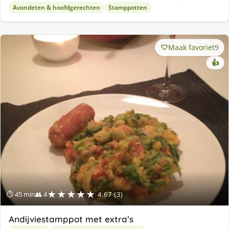
Avondeten & hoofdgerechten
Stamppotten
Maak favoriet
9
👍
★★★★★
⏱ 45 min
👥 4
4.67 (3)
Andijviestamppot met extra’s