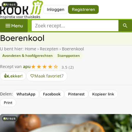
AI-kok
AI-kok
AI-kok
AI-kok
AI-kok
AI-kok
Inloggen
Registreren
Zoek een recept
Menu
Boerenkool
U bent hier:
Home
›
Recepten
›
Boerenkool
Avondeten & hoofdgerechten
Stamppotten
★★★★☆
Recept van
apu
3.5 (2)
Maak favoriet
7
👍
Lekker!
Delen:
WhatsApp
Facebook
Pinterest
Kopieer link
Print
AI-kok