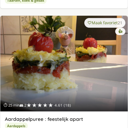
Taarten, koek & gebak
Maak favoriet
21
👍
★★★★★
⏱ 25 min
👥 2
4.61 (18)
Aardappelpuree : feestelijk apart
Aardappels