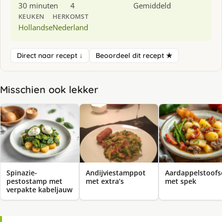
30 minuten
4
Gemiddeld
KEUKEN
HERKOMST
Hollandse
Nederland
Direct naar recept ↓
Beoordeel dit recept ★
Misschien ook lekker
Spinazie-
Andijviestamppot
Aardappelstoofs
pestostamp met
met extra’s
met spek
verpakte kabeljauw