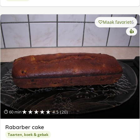
Maak favoriet
6
👍
★★★★★
⏱ 60 min
4.5 (20)
Rabarber cake
Taarten, koek & gebak