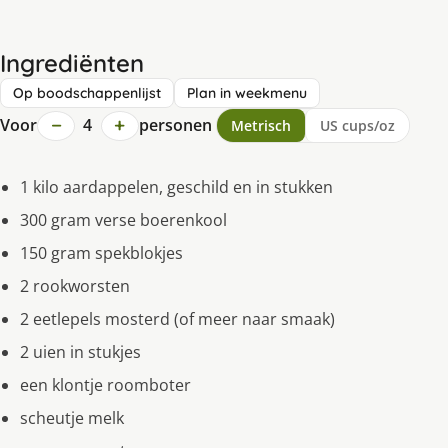
Ingrediënten
Op boodschappenlijst
Plan in weekmenu
−
+
Voor
4
personen
Metrisch
US cups/oz
1 kilo aardappelen, geschild en in stukken
300 gram verse boerenkool
150 gram spekblokjes
2 rookworsten
2 eetlepels mosterd (of meer naar smaak)
2 uien in stukjes
een klontje roomboter
scheutje melk