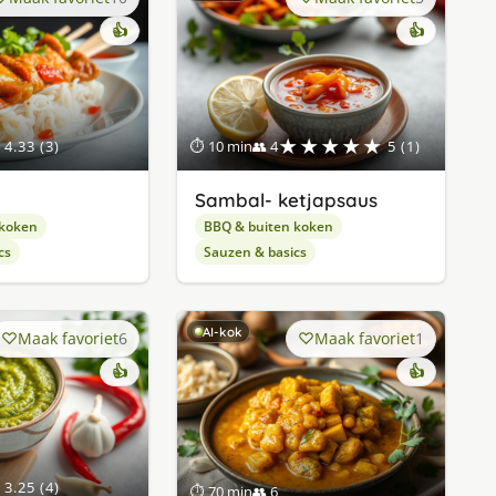
👍
👍
★★★★★
4.33 (3)
⏱ 10 min
👥 4
5 (1)
Sambal- ketjapsaus
 koken
BBQ & buiten koken
cs
Sauzen & basics
AI-kok
Maak favoriet
6
Maak favoriet
1
👍
👍
3.25 (4)
⏱ 70 min
👥 6