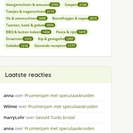
Voorgerechten & amuses
Soepen
2759
2120
Toetjes & nagerechten
2115
Vis & zeevruchten
Borrelhapjes & tapas
2095
2015
Taarten, koek & gebak
1975
BBQ & buiten koken
Pasta & rijst
1434
1419
Groenten
Kip & gevogelte
1312
1297
Salades
Gezonde recepten
1216
1177
Laatste reacties
anna
over
Pruimenjam met speculaaskruiden
Wilmie
over
Pruimenjam met speculaaskruiden
HarryLohr
over
Gevuld Turks brood
anna
over
Pruimenjam met speculaaskruiden