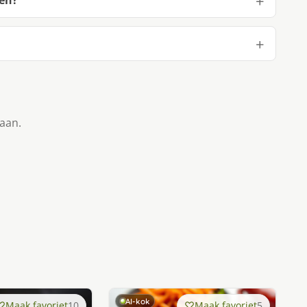
en?
taan.
AI-kok
Maak favoriet
10
Maak favoriet
5