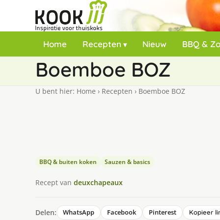
Home
Recepten
Nieuw
BBQ & Z
Boemboe BOZ
U bent hier:
Home
›
Recepten
›
Boemboe BOZ
BBQ & buiten koken
Sauzen & basics
Recept van
deuxchapeaux
Delen:
WhatsApp
Facebook
Pinterest
Kopieer li