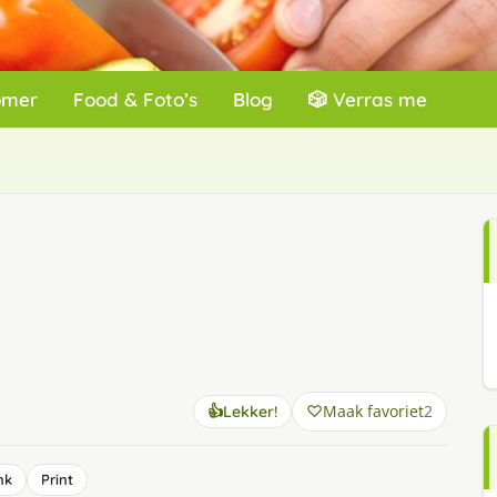
omer
Food & Foto’s
Blog
🎲 Verras me
Maak favoriet
2
👍
Lekker!
nk
Print