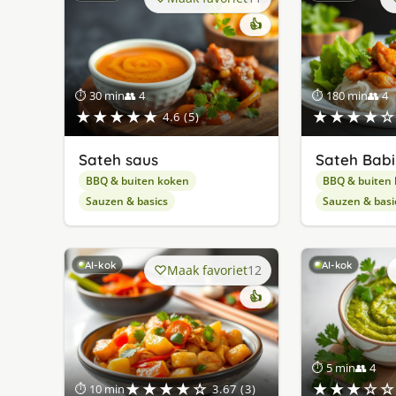
👍
⏱ 30 min
👥 4
⏱ 180 min
👥 4
★★★★★
★★★★☆
4.6 (5)
Sateh saus
Sateh Babi
BBQ & buiten koken
BBQ & buiten
Sauzen & basics
Sauzen & basi
AI-kok
AI-kok
Maak favoriet
12
👍
⏱ 5 min
👥 4
★★★★☆
★★★☆☆
⏱ 10 min
3.67 (3)