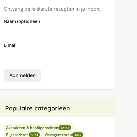
Ontvang de lekkerste recepten in je inbox.
Naam (optioneel)
E-mail
Aanmelden
Populaire categorieën
Avondeten & hoofdgerechten
12144
Bijgerechten
Vleesgerechten
3824
3024