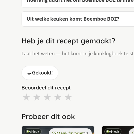
Hoe lang duurt het om Boemboe BOZ te mak
Uit welke keuken komt Boemboe BOZ?
Heb je dit recept gemaakt?
Laat het weten — het komt in je kooklogboek te s
🍳
Gekookt!
Beoordeel dit recept
★
★
★
★
★
Probeer dit ook
AI-kok
AI-kok
Maak favoriet
11