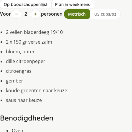
Op boodschappenlijst
Plan in weekmenu
−
+
Voor
2
personen
Metrisch
US cups/oz
2 vellen bladerdeeg 19/10
2 x 150 gr verse zalm
bloem, boter
dille citroenpeper
citroengras
gember
koude groenten naar keuze
saus naar keuze
Benodigdheden
Oven