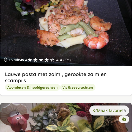
★★★★☆
⏱ 15 min
👥 4
4.4 (15)
Lauwe pasta met zalm , gerookte zalm en
scampi’s
Avondeten & hoofdgerechten
Vis & zeevruchten
Maak favoriet
5
👍