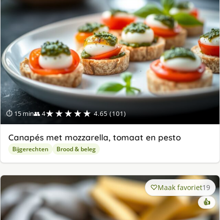
★★★★★
⏱ 15 min
👥 4
4.65 (101)
Canapés met mozzarella, tomaat en pesto
Bijgerechten
Brood & beleg
Maak favoriet
19
👍