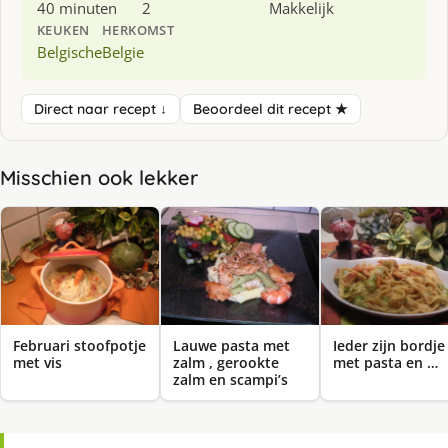
40 minuten
2
Makkelijk
KEUKEN
HERKOMST
Belgische
Belgie
Direct naar recept ↓
Beoordeel dit recept ★
Misschien ook lekker
Februari stoofpotje
Lauwe pasta met
Ieder zijn bordje
met vis
zalm , gerookte
met pasta en …
zalm en scampi’s