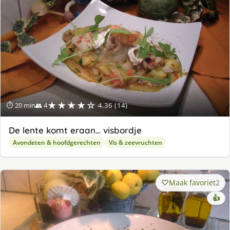
★★★★☆
⏱ 20 min
👥 4
4.36 (14)
De lente komt eraan… visbordje
Avondeten & hoofdgerechten
Vis & zeevruchten
Maak favoriet
2
👍