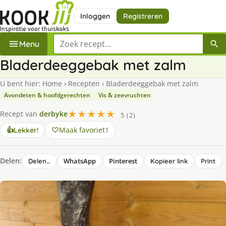
Inloggen
Registreren
Zoek een recept
Menu
Bladerdeeggebak met zalm
U bent hier:
Home
›
Recepten
›
Bladerdeeggebak met zalm
Avondeten & hoofdgerechten
Vis & zeevruchten
★★★★★
Recept van
derbyke
5 (2)
Maak favoriet
1
👍
Lekker!
Delen:
WhatsApp
Pinterest
Delen…
Kopieer link
Print