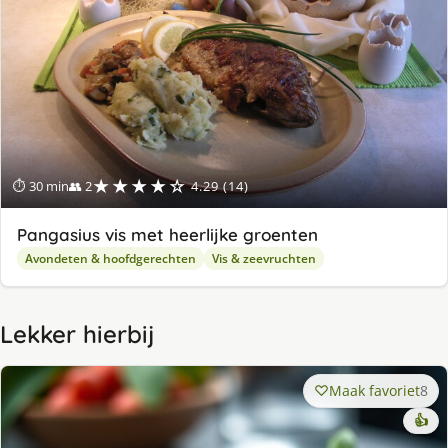
★★★★☆
⏱ 30 min
👥 2
4.29 (14)
Pangasius vis met heerlijke groenten
Avondeten & hoofdgerechten
Vis & zeevruchten
Lekker hierbij
Maak favoriet
8
👍