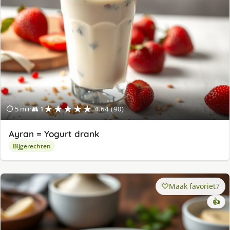
★★★★★
⏱ 5 min
👥 1
4.64 (90)
Ayran = Yogurt drank
Bijgerechten
Maak favoriet
7
👍