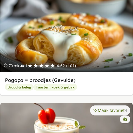
★★★★★
⏱ 70 min
👥 1
4.62 (101)
Pogaça = broodjes (Gevulde)
Brood & beleg
Taarten, koek & gebak
Maak favoriet
4
👍