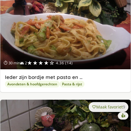
★★★★☆
⏱ 30 min
👥 2
4.36 (14)
Ieder zijn bordje met pasta en …
Avondeten & hoofdgerechten
Pasta & rijst
Maak favoriet
9
👍