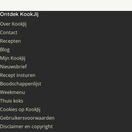
Ontdek KookJij
Over KookJij
Contact
Recepten
Blog
Mijn KookJij
Nieuwsbrief
Recept insturen
Boodschappenlijst
Weekmenu
Thuis koks
Cookies op KookJij
Gebruikersvoorwaarden
Disclaimer en copyright