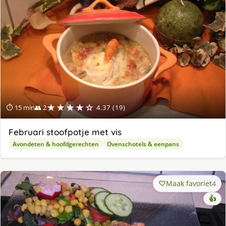
★★★★☆
⏱ 15 min
👥 2
4.37 (19)
Februari stoofpotje met vis
Avondeten & hoofdgerechten
Ovenschotels & eenpans
Maak favoriet
4
👍