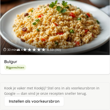
★★★★★
⏱ 30 min
👥 4
4.59 (90)
Bulgur
Bijgerechten
Kook je vaker met KookJij? Stel ons in als voorkeursbron in
Google — dan vind je onze recepten sneller terug.
Instellen als voorkeursbron