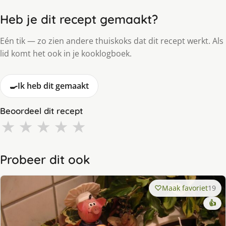
Heb je dit recept gemaakt?
Eén tik — zo zien andere thuiskoks dat dit recept werkt. Als
lid komt het ook in je kooklogboek.
🍳
Ik heb dit gemaakt
Beoordeel dit recept
★
★
★
★
★
Probeer dit ook
Maak favoriet
19
👍