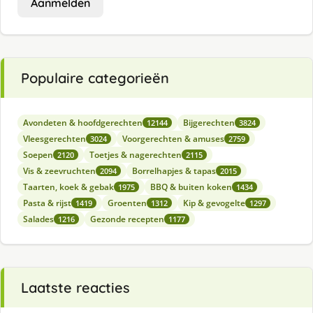
Aanmelden
Populaire categorieën
Avondeten & hoofdgerechten
Bijgerechten
12144
3824
Vleesgerechten
Voorgerechten & amuses
3024
2759
Soepen
Toetjes & nagerechten
2120
2115
Vis & zeevruchten
Borrelhapjes & tapas
2094
2015
Taarten, koek & gebak
BBQ & buiten koken
1975
1434
Pasta & rijst
Groenten
Kip & gevogelte
1419
1312
1297
Salades
Gezonde recepten
1216
1177
Laatste reacties