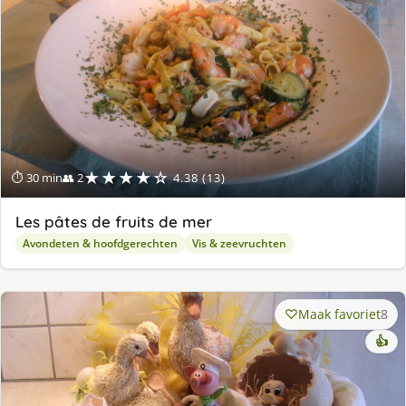
★★★★☆
⏱ 30 min
👥 2
4.38 (13)
Les pâtes de fruits de mer
Avondeten & hoofdgerechten
Vis & zeevruchten
Maak favoriet
8
👍