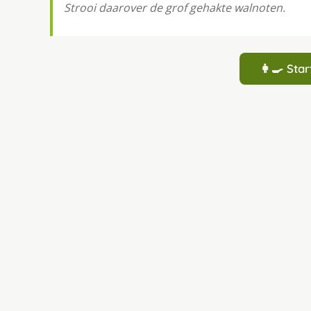
Strooi daarover de grof gehakte walnoten.
👩‍🍳 St