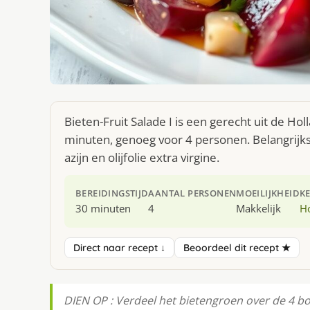
Bieten-Fruit Salade I is een gerecht uit de H
minuten, genoeg voor 4 personen. Belangrijk
azijn en olijfolie extra virgine.
BEREIDINGSTIJD
AANTAL PERSONEN
MOEILIJKHEID
K
30 minuten
4
Makkelijk
H
Direct naar recept ↓
Beoordeel dit recept ★
DIEN OP : Verdeel het bietengroen over de 4 bo