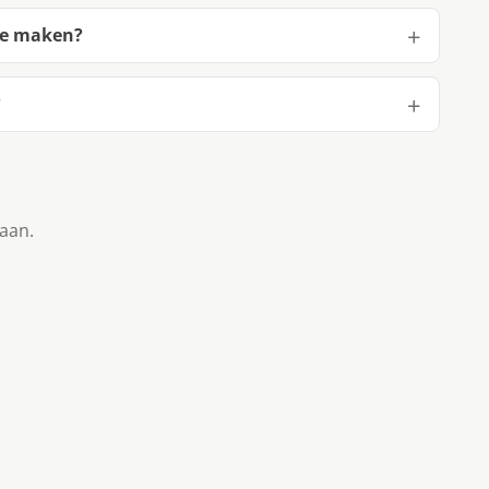
 te maken?
?
taan.