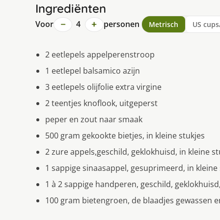
Ingrediënten
−
+
Voor
4
personen
Metrisch
US cups
2 eetlepels appelperenstroop
1 eetlepel balsamico azijn
3 eetlepels olijfolie extra virgine
2 teentjes knoflook, uitgeperst
peper en zout naar smaak
500 gram gekookte bietjes, in kleine stukjes
2 zure appels,geschild, geklokhuisd, in kleine st
1 sappige sinaasappel, gesuprimeerd, in kleine 
1 à 2 sappige handperen, geschild, geklokhuisd,
100 gram bietengroen, de blaadjes gewassen 