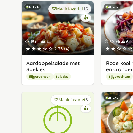
AI-kok
AI-kok
Maak favoriet
15
👍
⏱ 45 min
👥 6
⏱ 60 min
👥 6
★★★☆☆
★★☆☆☆
2.75 (4)
Aardappelsalade met
Rode kool 
Spekjes
en cranber
Bijgerechten
Salades
Bijgerechten
AI-kok
Maak favoriet
3
👍