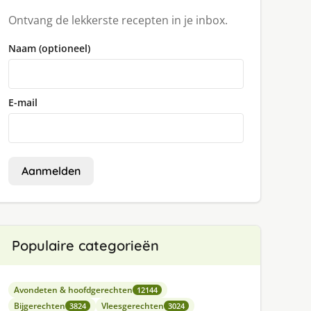
Ontvang de lekkerste recepten in je inbox.
Naam (optioneel)
E-mail
Aanmelden
Populaire categorieën
Avondeten & hoofdgerechten
12144
Bijgerechten
Vleesgerechten
3824
3024