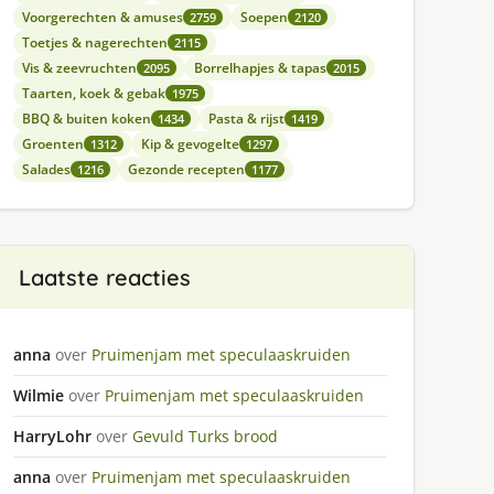
Voorgerechten & amuses
Soepen
2759
2120
Toetjes & nagerechten
2115
Vis & zeevruchten
Borrelhapjes & tapas
2095
2015
Taarten, koek & gebak
1975
BBQ & buiten koken
Pasta & rijst
1434
1419
Groenten
Kip & gevogelte
1312
1297
Salades
Gezonde recepten
1216
1177
Laatste reacties
anna
over
Pruimenjam met speculaaskruiden
Wilmie
over
Pruimenjam met speculaaskruiden
HarryLohr
over
Gevuld Turks brood
anna
over
Pruimenjam met speculaaskruiden