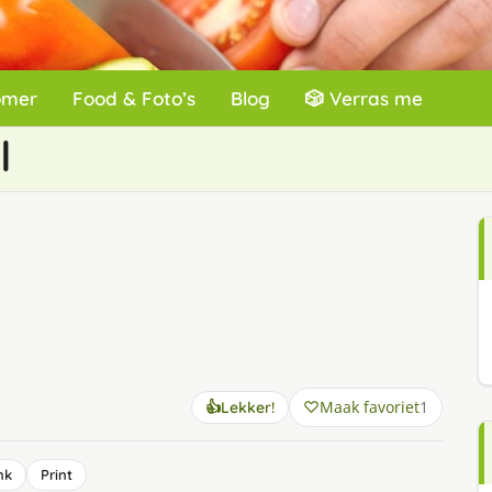
omer
Food & Foto’s
Blog
🎲 Verras me
I
Maak favoriet
1
👍
Lekker!
nk
Print