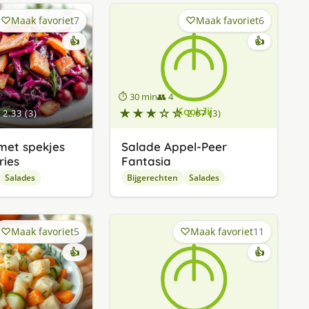
Maak favoriet
7
Maak favoriet
6
👍
👍
⏱ 30 min
👥 4
★★★☆☆
2.33 (3)
2.67 (3)
met spekjes
Salade Appel-Peer
ries
Fantasia
Salades
Bijgerechten
Salades
Maak favoriet
5
Maak favoriet
11
👍
👍