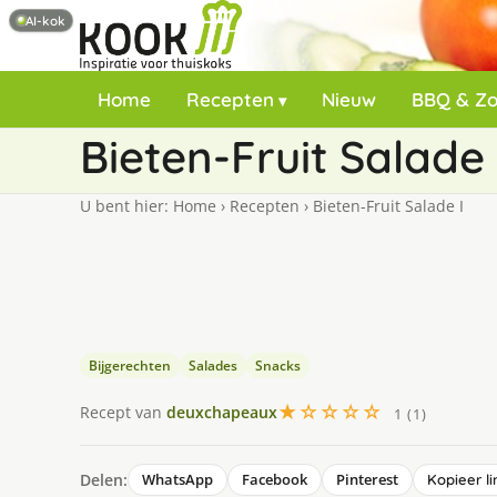
AI-kok
Home
Recepten
Nieuw
BBQ & Z
Bieten-Fruit Salade 
U bent hier:
Home
›
Recepten
›
Bieten-Fruit Salade I
Bijgerechten
Salades
Snacks
★☆☆☆☆
Recept van
deuxchapeaux
1 (1)
Delen:
WhatsApp
Facebook
Pinterest
Kopieer li