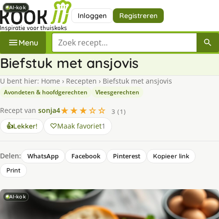
AI-kok
AI-kok
AI-kok
AI-kok
AI-kok
AI-kok
AI-kok
Inloggen
Registreren
Zoek een recept
Menu
Biefstuk met ansjovis
U bent hier:
Home
›
Recepten
›
Biefstuk met ansjovis
Avondeten & hoofdgerechten
Vleesgerechten
★★★☆☆
Recept van
sonja4
3 (1)
Maak favoriet
1
👍
Lekker!
Delen:
WhatsApp
Facebook
Pinterest
Kopieer link
Print
AI-kok