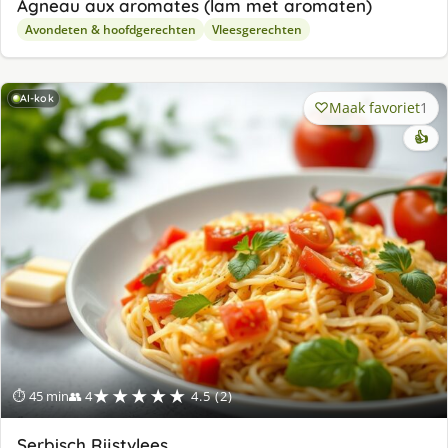
Agneau aux aromates (lam met aromaten)
Avondeten & hoofdgerechten
Vleesgerechten
AI-kok
Maak favoriet
1
👍
★★★★★
⏱ 45 min
👥 4
4.5 (2)
Serbisch Rijstvlees