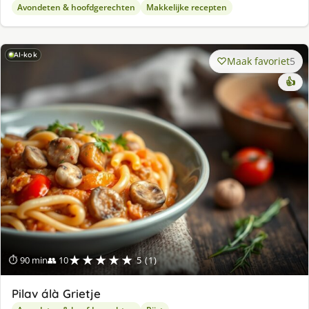
Avondeten & hoofdgerechten
Makkelijke recepten
AI-kok
Maak favoriet
5
👍
★★★★★
⏱ 90 min
👥 10
5 (1)
Pilav álà Grietje