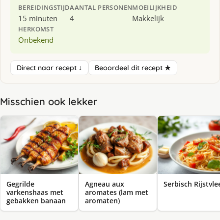
BEREIDINGSTIJD
AANTAL PERSONEN
MOEILIJKHEID
15 minuten
4
Makkelijk
HERKOMST
Onbekend
Direct naar recept ↓
Beoordeel dit recept ★
Misschien ook lekker
Gegrilde
Agneau aux
Serbisch Rijstvle
varkenshaas met
aromates (lam met
gebakken banaan
aromaten)