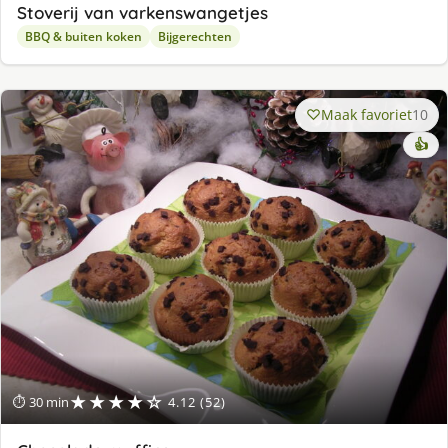
Stoverij van varkenswangetjes
BBQ & buiten koken
Bijgerechten
Maak favoriet
10
👍
★★★★☆
⏱ 30 min
4.12 (52)