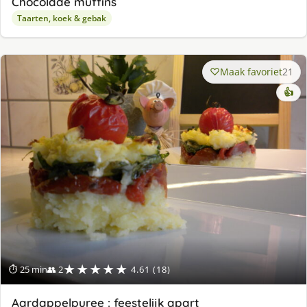
Chocolade muffins
Taarten, koek & gebak
Maak favoriet
21
👍
★★★★★
⏱ 25 min
👥 2
4.61 (18)
Aardappelpuree : feestelijk apart