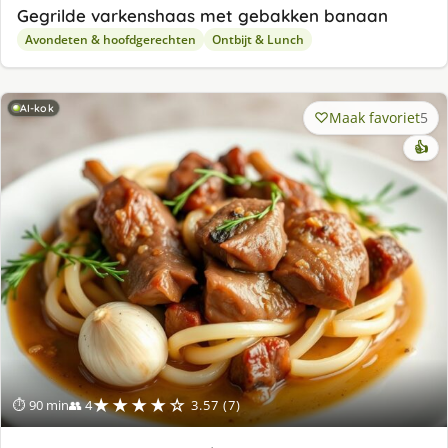
Gegrilde varkenshaas met gebakken banaan
Avondeten & hoofdgerechten
Ontbijt & Lunch
AI-kok
Maak favoriet
5
👍
★★★★☆
⏱ 90 min
👥 4
3.57 (7)