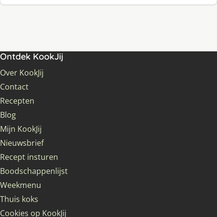
Ontdek KookJij
Over KookJij
Contact
Recepten
Blog
Mijn KookJij
Nieuwsbrief
Recept insturen
Boodschappenlijst
Weekmenu
Thuis koks
Cookies op KookJij