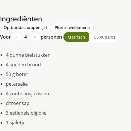
Ingrediënten
Op boodschappenlijst
Plan in weekmenu
−
+
Voor
4
personen
Metrisch
US cups/oz
4 dunne biefstukken
4 sneden brood
50 g boter
peterselie
4 zoute ansjovissen
citroensap
3 eetlepels olijfolie
1 sjalotje