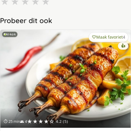
★
★
★
★
★
Probeer dit ook
AI-kok
Maak favoriet
4
👍
★★★★☆
⏱ 25 min
👥 4
4.2 (5)