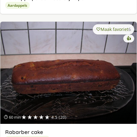
Aardappels
Maak favoriet
6
👍
★★★★★
⏱ 60 min
4.5 (20)
Rabarber cake