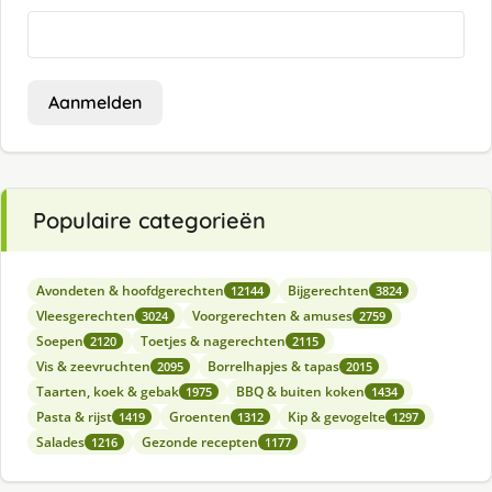
Aanmelden
Populaire categorieën
Avondeten & hoofdgerechten
Bijgerechten
12144
3824
Vleesgerechten
Voorgerechten & amuses
3024
2759
Soepen
Toetjes & nagerechten
2120
2115
Vis & zeevruchten
Borrelhapjes & tapas
2095
2015
Taarten, koek & gebak
BBQ & buiten koken
1975
1434
Pasta & rijst
Groenten
Kip & gevogelte
1419
1312
1297
Salades
Gezonde recepten
1216
1177