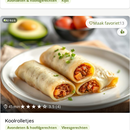
Avondeten & hoofdgerechten
Rijst
AI-kok
Maak favoriet
13
👍
★★★★☆
⏱ 45 min
3.5 (4)
Koolrolletjes
Avondeten & hoofdgerechten
Vleesgerechten