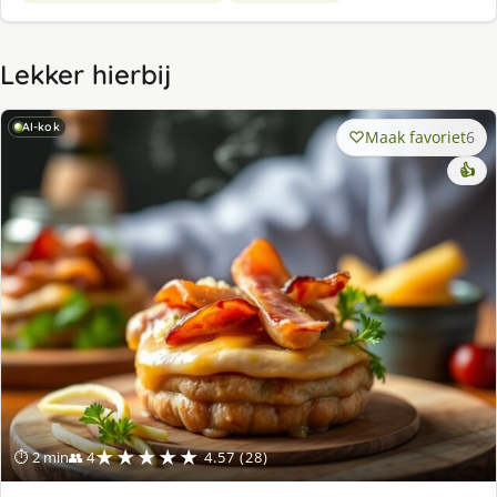
Lekker hierbij
AI-kok
Maak favoriet
6
👍
★★★★★
⏱ 2 min
👥 4
4.57 (28)