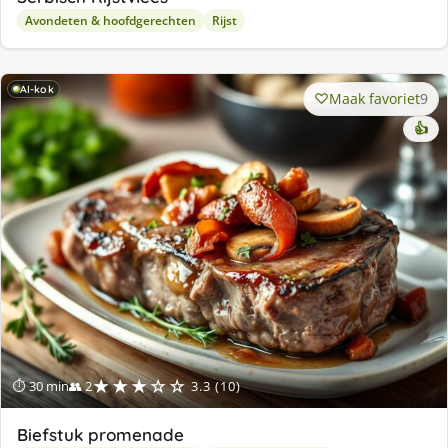
Avondeten & hoofdgerechten
Rijst
AI-kok
Maak favoriet
9
👍
★★★☆☆
⏱ 30 min
👥 2
3.3 (10)
Biefstuk promenade