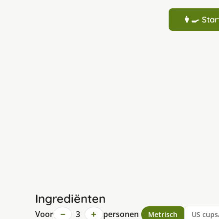
👩‍🍳 St
Ingrediënten
−
+
Voor
3
personen
Metrisch
US cups