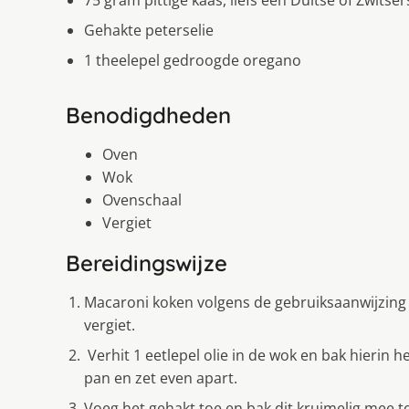
Gehakte peterselie
1 theelepel gedroogde oregano
Benodigdheden
Oven
Wok
Ovenschaal
Vergiet
Bereidingswijze
Macaroni koken volgens de gebruiksaanwijzing 
vergiet.
Verhit 1 eetlepel olie in de wok en bak hierin 
pan en zet even apart.
Voeg het gehakt toe en bak dit kruimelig mee to