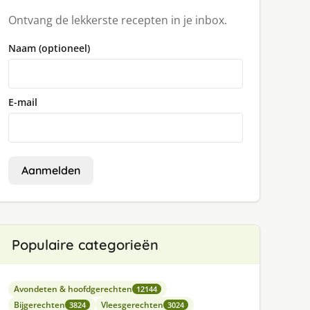
Ontvang de lekkerste recepten in je inbox.
Naam (optioneel)
E-mail
Aanmelden
Populaire categorieën
Avondeten & hoofdgerechten
12144
Bijgerechten
Vleesgerechten
3824
3024