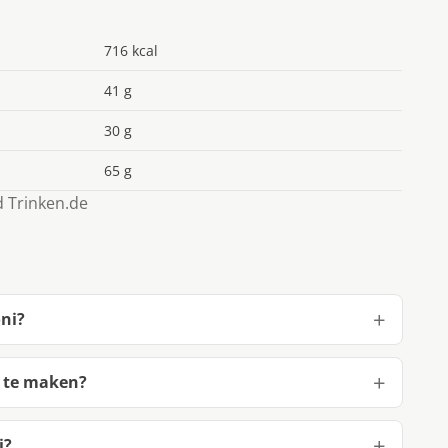
716 kcal
41 g
30 g
65 g
d Trinken.de
ni?
 te maken?
i?