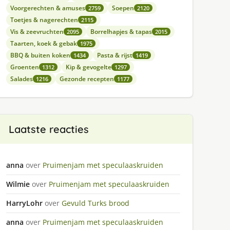
Voorgerechten & amuses
Soepen
2759
2120
Toetjes & nagerechten
2115
Vis & zeevruchten
Borrelhapjes & tapas
2095
2015
Taarten, koek & gebak
1975
BBQ & buiten koken
Pasta & rijst
1434
1419
Groenten
Kip & gevogelte
1312
1297
Salades
Gezonde recepten
1216
1177
Laatste reacties
anna
over
Pruimenjam met speculaaskruiden
Wilmie
over
Pruimenjam met speculaaskruiden
HarryLohr
over
Gevuld Turks brood
anna
over
Pruimenjam met speculaaskruiden