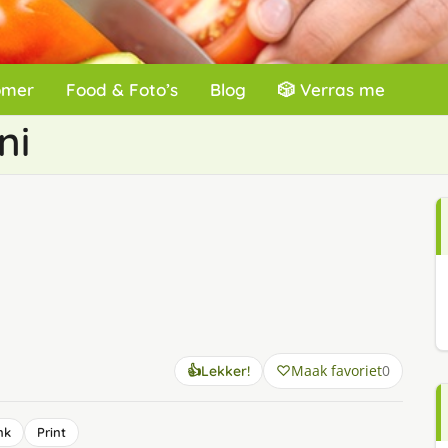
omer
Food & Foto’s
Blog
🎲 Verras me
ni
Maak favoriet
0
👍
Lekker!
nk
Print