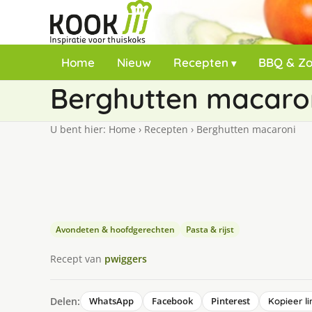
Home
Nieuw
Recepten
BBQ & Z
Berghutten macaro
U bent hier:
Home
›
Recepten
›
Berghutten macaroni
Avondeten & hoofdgerechten
Pasta & rijst
Recept van
pwiggers
Delen:
WhatsApp
Facebook
Pinterest
Kopieer li