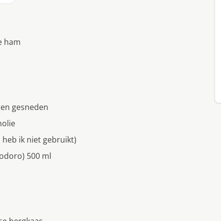
we ham
ren gesneden
molie
heb ik niet gebruikt)
odoro) 500 ml
rse bergkaas