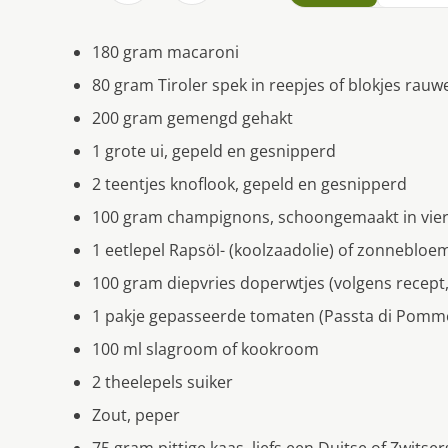
180 gram macaroni
80 gram Tiroler spek in reepjes of blokjes rau
200 gram gemengd gehakt
1 grote ui, gepeld en gesnipperd
2 teentjes knoflook, gepeld en gesnipperd
100 gram champignons, schoongemaakt in vie
1 eetlepel Rapsöl- (koolzaadolie) of zonnebloe
100 gram diepvries doperwtjes (volgens recept, 
1 pakje gepasseerde tomaten (Passta di Pomm
100 ml slagroom of kookroom
2 theelepels suiker
Zout, peper
75 gram pittige kaas, liefs een Duitse of Zwitse