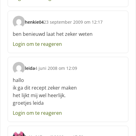
:
henkie04
23 september 2009 om 12:17
s
c
ben benieuwd laat het zeker weten
h
Login om te reageren
r
e
e
f
leida
4 juni 2008 om 12:09
:
s
c
hallo
h
ik ga dit recept zeker maken
r
het lijkt mij wel heerlijk.
e
groetjes leida
e
f
Login om te reageren
: