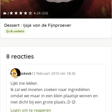
★★★★☆
👥 2
4.26 (23)
Dessert : Ijsje van de Fijnproever
IJs & sorbets
8 reacties
jokesk
12 februari 2010 om 18:26
s
c
Lijkt me lekker.
h
Ik zal wel moeten zoeken naar ingrediëten
r
omdat we maar in een klein plaatsje wonen en
e
niet dicht bij een grote plaats.:D 😕
e
f
Login om te reageren