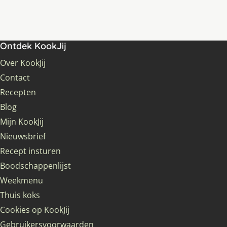
Ontdek KookJij
Over KookJij
Contact
Recepten
Blog
Mijn KookJij
Nieuwsbrief
Recept insturen
Boodschappenlijst
Weekmenu
Thuis koks
Cookies op KookJij
Gebruikersvoorwaarden