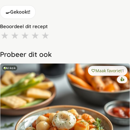
🍳
Gekookt!
Beoordeel dit recept
★
★
★
★
★
Probeer dit ook
AI-kok
Maak favoriet
1
👍