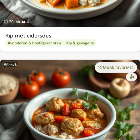
⏱ 30 min
👥 4
Kip met cidersaus
Avondeten & hoofdgerechten
Kip & gevogelte
AI-kok
Maak favoriet
4
👍