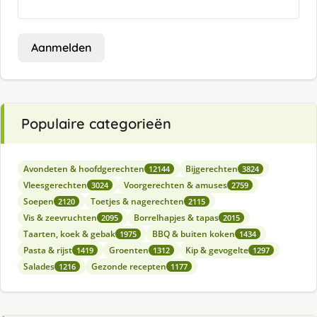
Aanmelden
Populaire categorieën
Avondeten & hoofdgerechten
Bijgerechten
12144
3824
Vleesgerechten
Voorgerechten & amuses
3024
2759
Soepen
Toetjes & nagerechten
2120
2115
Vis & zeevruchten
Borrelhapjes & tapas
2095
2015
Taarten, koek & gebak
BBQ & buiten koken
1975
1434
Pasta & rijst
Groenten
Kip & gevogelte
1419
1312
1297
Salades
Gezonde recepten
1216
1177