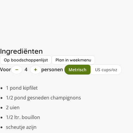
Ingrediënten
Op boodschappenlijst
Plan in weekmenu
−
+
Voor
4
personen
Metrisch
US cups/oz
1 pond kipfilet
1/2 pond gesneden champignons
2 uien
1/2 ltr. bouillon
scheutje azijn