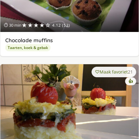
★★★★☆
⏱ 30 min
4.12 (52)
Chocolade muffins
Taarten, koek & gebak
Maak favoriet
21
👍