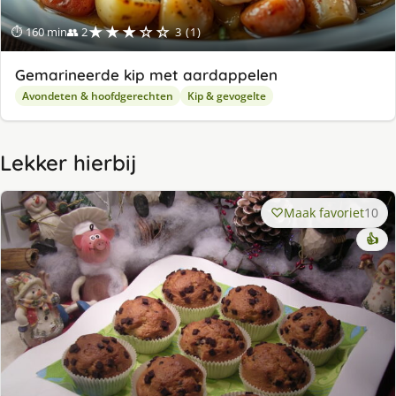
★★★☆☆
⏱ 160 min
👥 2
3 (1)
Gemarineerde kip met aardappelen
Avondeten & hoofdgerechten
Kip & gevogelte
Lekker hierbij
Maak favoriet
10
👍