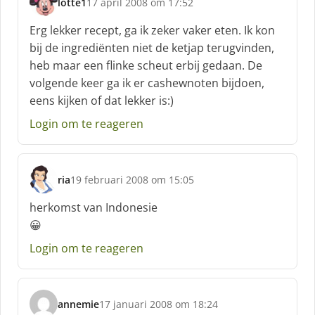
lotte1
17 april 2008 om 17:52
s
c
Erg lekker recept, ga ik zeker vaker eten. Ik kon
h
bij de ingrediënten niet de ketjap terugvinden,
r
heb maar een flinke scheut erbij gedaan. De
e
volgende keer ga ik er cashewnoten bijdoen,
e
f
eens kijken of dat lekker is:)
:
Login om te reageren
ria
19 februari 2008 om 15:05
s
c
herkomst van Indonesie
h
😀
r
e
Login om te reageren
e
f
:
annemie
17 januari 2008 om 18:24
s