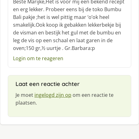
Beste Marijke,Het is voor mij een bekend recept
h
en erg lekker. Probeer eens bij de toko Bumbu
r
Bali pakje ;het is wel pittig maar ‘o’ok heel
e
smakelijk.Ook koop ik gebakken lekkerbekje bij
e
f
de visman en bestijk het gul met de bumbu en
:
leg de vis op een schaal en laat garen in de
oven;150 gr,½ uurtje . Gr.Barbara:p
Login om te reageren
Laat een reactie achter
Je moet
ingelogd zijn op
om een reactie te
plaatsen.