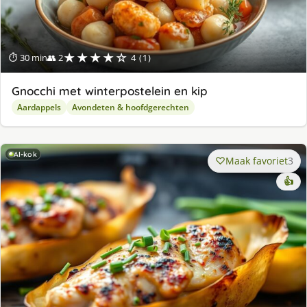
★★★★☆
⏱ 30 min
👥 2
4 (1)
Gnocchi met winterpostelein en kip
Aardappels
Avondeten & hoofdgerechten
AI-kok
Maak favoriet
3
👍