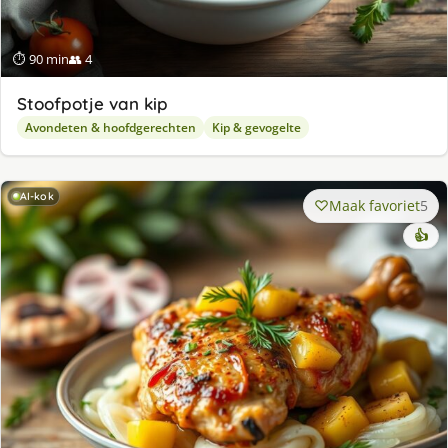
⏱ 90 min
👥 4
Stoofpotje van kip
Avondeten & hoofdgerechten
Kip & gevogelte
AI-kok
Maak favoriet
5
👍