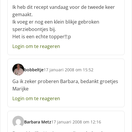
c
Ik heb dit recept vandaag voor de tweede keer
h
gemaakt.
r
Ik voeg er nog een klein blikje gebroken
e
sperzieboontjes bij.
e
f
Het is een echte topper!!:p
:
Login om te reageren
bobbeltje
17 januari 2008 om 15:52
s
c
Ga ik zeker proberen Barbara, bedankt groetjes
h
Marijke
r
e
Login om te reageren
e
f
:
Barbara Metz
17 januari 2008 om 12:16
s
c