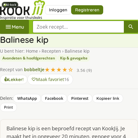
AI-kok
AI-kok
AI-kok
AI-kok
AI-kok
AI-kok
AI-kok
Inloggen
Registreren
Zoek een recept
Menu
Balinese kip
U bent hier:
Home
›
Recepten
›
Balinese kip
Avondeten & hoofdgerechten
Kip & gevogelte
★★★★☆
Recept van
bobbeltje
3.56 (9)
Maak favoriet
16
👍
Lekker!
Delen:
WhatsApp
Facebook
Pinterest
Kopieer link
Print
Balinese kip is een beproefd recept van KookJij. Je
maakt het in ongeveer 20 minuten, genoeg voor 4