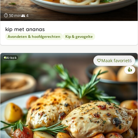
⏱ 50 min
👥 4
kip met ananas
Avondeten & hoofdgerechten
Kip & gevogelte
AI-kok
Maak favoriet
6
👍