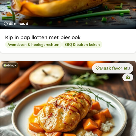
⏱ 40 min
👥 4
Kip in papillotten met bieslook
Avondeten & hoofdgerechten
BBQ & buiten koken
AI-kok
Maak favoriet
0
👍