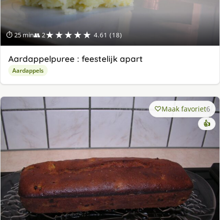
★★★★★
⏱ 25 min
👥 2
4.61 (18)
Aardappelpuree : feestelijk apart
Aardappels
Maak favoriet
6
👍