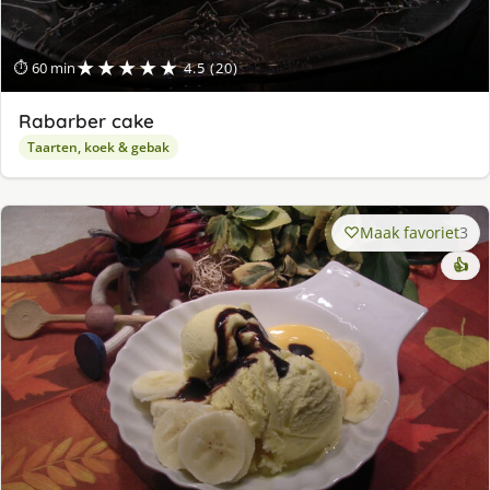
★★★★★
⏱ 60 min
4.5 (20)
Rabarber cake
Taarten, koek & gebak
Maak favoriet
3
👍