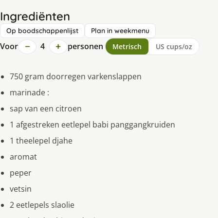
Ingrediënten
Op boodschappenlijst
Plan in weekmenu
−
+
Voor
4
personen
Metrisch
US cups/oz
750 gram doorregen varkenslappen
marinade :
sap van een citroen
1 afgestreken eetlepel babi panggangkruiden
1 theelepel djahe
aromat
peper
vetsin
2 eetlepels slaolie