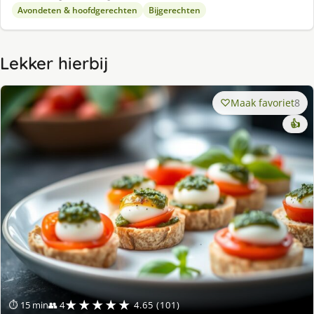
Avondeten & hoofdgerechten
Bijgerechten
Lekker hierbij
Maak favoriet
8
👍
★★★★★
⏱ 15 min
👥 4
4.65 (101)