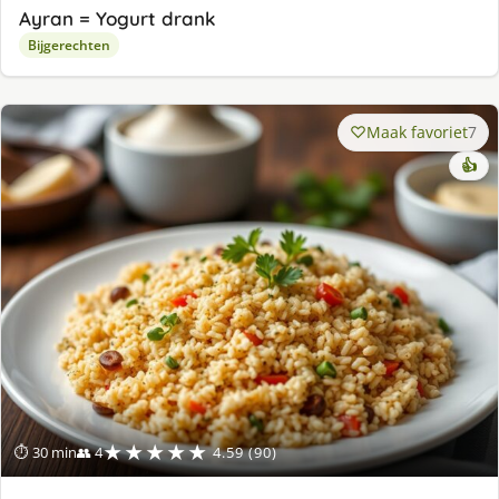
Ayran = Yogurt drank
Bijgerechten
Maak favoriet
7
👍
★★★★★
⏱ 30 min
👥 4
4.59 (90)