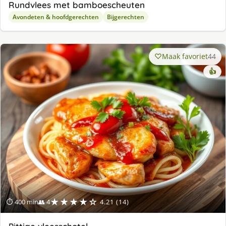
Rundvlees met bamboescheuten
Avondeten & hoofdgerechten
Bijgerechten
Maak favoriet
44
👍
★★★★☆
⏱ 400 min
👥 4
4.21 (14)