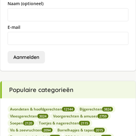
Naam (optioneel)
E-mail
Aanmelden
Populaire categorieën
Avondeten & hoofdgerechten
Bijgerechten
12144
3824
Vleesgerechten
Voorgerechten & amuses
3024
2759
Soepen
Toetjes & nagerechten
2120
2115
Vis & zeevruchten
Borrelhapjes & tapas
2094
2015