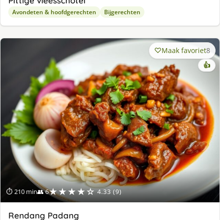
Pittige vleesschotel
Avondeten & hoofdgerechten
Bijgerechten
Maak favoriet
8
👍
★★★★☆
⏱ 210 min
👥 6
4.33 (9)
Rendang Padang