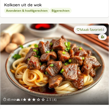
Kalkoen uit de wok
Avondeten & hoofdgerechten
Bijgerechten
Maak favoriet
4
👍
★★★☆☆
⏱ 45 min
👥 4
2.5 (4)