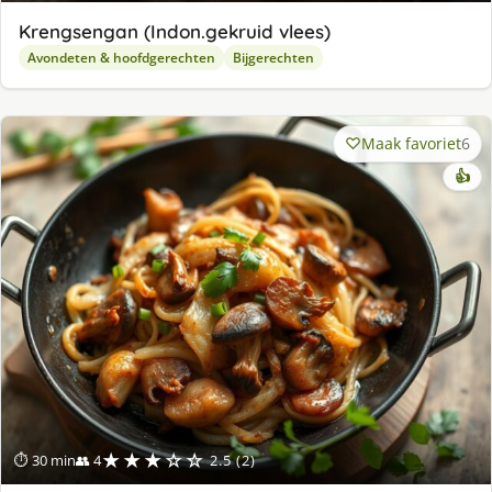
Krengsengan (Indon.gekruid vlees)
Avondeten & hoofdgerechten
Bijgerechten
Maak favoriet
6
👍
★★★☆☆
⏱ 30 min
👥 4
2.5 (2)