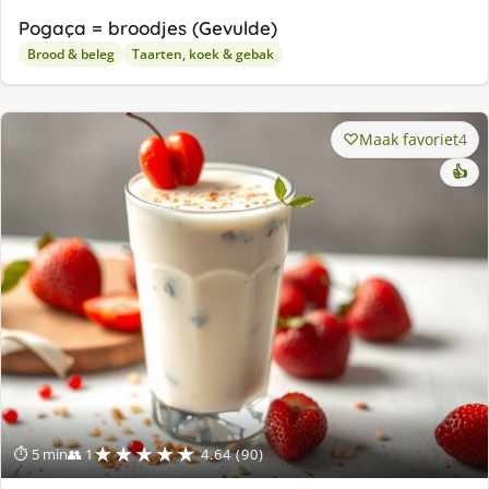
Pogaça = broodjes (Gevulde)
Brood & beleg
Taarten, koek & gebak
Maak favoriet
4
👍
★★★★★
⏱ 5 min
👥 1
4.64 (90)