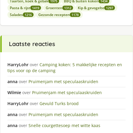
Taarten, koek & gebak
BBQ & buiten koken
1975
1434
Pasta & rijst
Groenten
Kip & gevogelte
1419
1312
1297
Salades
Gezonde recepten
1216
1178
Laatste reacties
HarryLohr
over
Camping koken: 5 makkelijke recepten en
tips voor op de camping
anna
over
Pruimenjam met speculaaskruiden
Wilmie
over
Pruimenjam met speculaaskruiden
HarryLohr
over
Gevuld Turks brood
anna
over
Pruimenjam met speculaaskruiden
anna
over
Snelle courgettesoep met witte kaas