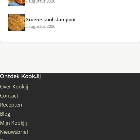
7 augustus 2026
Groene kool stamppot
5 augustus 2026
Ontdek KookJij
Over KookJij
Contact
Recepten
Blog
Mijn KookJij
Nieuwsbrief