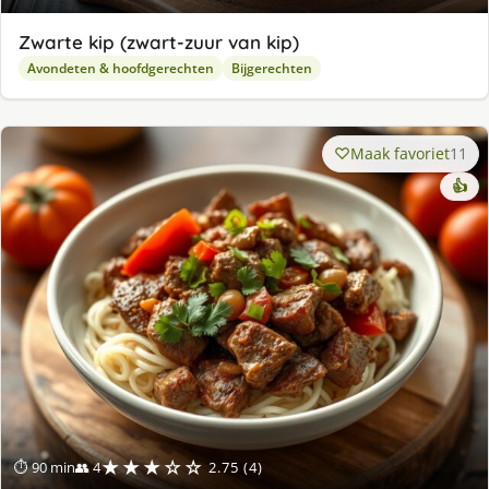
Zwarte kip (zwart-zuur van kip)
Avondeten & hoofdgerechten
Bijgerechten
Maak favoriet
11
👍
★★★☆☆
⏱ 90 min
👥 4
2.75 (4)