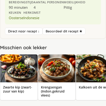
BEREIDINGSTIJD
AANTAL PERSONEN
MOEILIJKHEID
90 minuten
4
Pittig
KEUKEN
HERKOMST
Oosterse
Indonesie
Direct naar recept ↓
Beoordeel dit recept ★
Misschien ook lekker
Zwarte kip (zwart-
Krengsengan
Kalkoen uit de 
zuur van kip)
(Indon.gekruid
vlees)