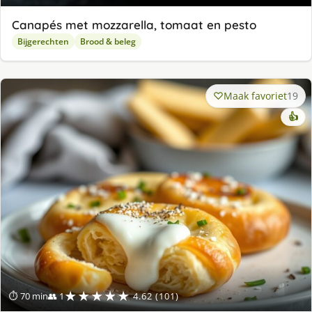
Canapés met mozzarella, tomaat en pesto
Bijgerechten
Brood & beleg
Maak favoriet
19
👍
★★★★★
⏱ 70 min
👥 1
4.62 (101)