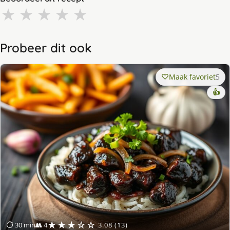
★
★
★
★
★
Probeer dit ook
Maak favoriet
5
👍
★★★☆☆
⏱ 30 min
👥 4
3.08 (13)