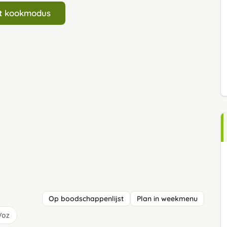
art kookmodus
Op boodschappenlijst
Plan in weekmenu
/oz