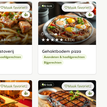
AI-kok
Maak favoriet
9
Maak favoriet
5
👍
👍
⏱ 45 min
👥 4
★★★★★
4.5 (4)
4.5 (4)
stoverij
Gehaktbodem pizza
hoofdgerechten
Avondeten & hoofdgerechten
Bijgerechten
AI-kok
Maak favoriet
2
Maak favoriet
2
👍
👍