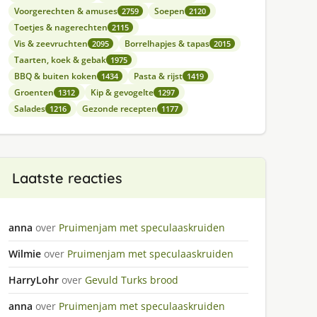
Voorgerechten & amuses
Soepen
2759
2120
Toetjes & nagerechten
2115
Vis & zeevruchten
Borrelhapjes & tapas
2095
2015
Taarten, koek & gebak
1975
BBQ & buiten koken
Pasta & rijst
1434
1419
Groenten
Kip & gevogelte
1312
1297
Salades
Gezonde recepten
1216
1177
Laatste reacties
anna
over
Pruimenjam met speculaaskruiden
Wilmie
over
Pruimenjam met speculaaskruiden
HarryLohr
over
Gevuld Turks brood
anna
over
Pruimenjam met speculaaskruiden