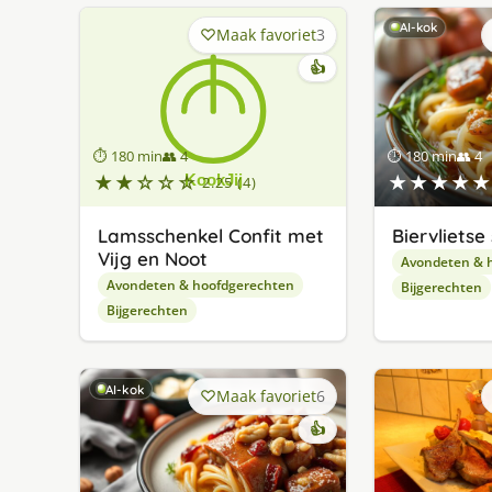
AI-kok
Maak favoriet
3
👍
⏱ 180 min
👥 4
⏱ 180 min
👥 4
★★☆☆☆
★★★★★
2.25 (4)
Lamsschenkel Confit met
Biervlietse 
Vijg en Noot
Avondeten & 
Avondeten & hoofdgerechten
Bijgerechten
Bijgerechten
AI-kok
Maak favoriet
6
👍