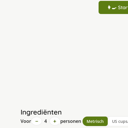
👩‍🍳 St
Ingrediënten
−
+
Voor
4
personen
Metrisch
US cups