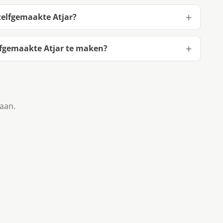
zelfgemaakte Atjar?
lfgemaakte Atjar te maken?
taan.