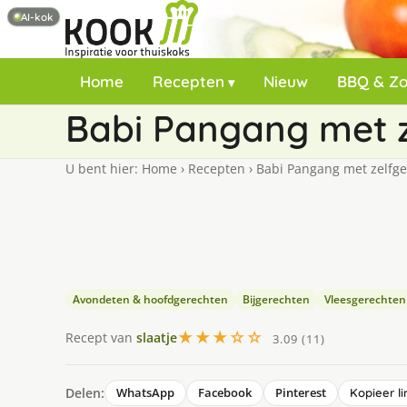
AI-kok
Home
Recepten
Nieuw
BBQ & Z
Babi Pangang met 
U bent hier:
Home
›
Recepten
›
Babi Pangang met zelfge
Avondeten & hoofdgerechten
Bijgerechten
Vleesgerechten
★★★☆☆
Recept van
slaatje
3.09 (11)
Delen:
WhatsApp
Facebook
Pinterest
Kopieer li