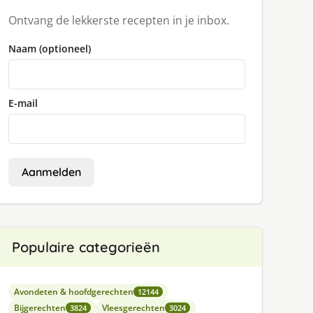
Ontvang de lekkerste recepten in je inbox.
Naam (optioneel)
E-mail
Aanmelden
Populaire categorieën
Avondeten & hoofdgerechten
12144
Bijgerechten
Vleesgerechten
3824
3024