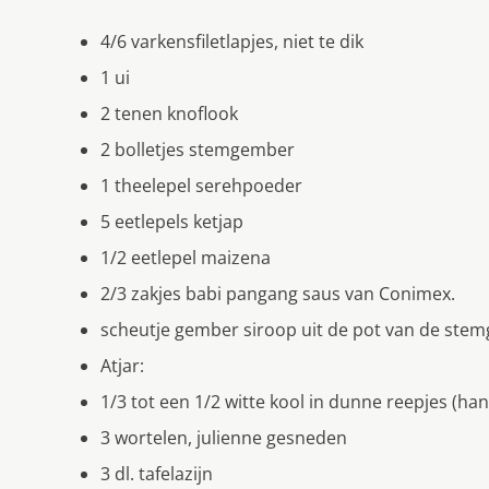
4/6 varkensfiletlapjes, niet te dik
1 ui
2 tenen knoflook
2 bolletjes stemgember
1 theelepel serehpoeder
5 eetlepels ketjap
1/2 eetlepel maizena
2/3 zakjes babi pangang saus van Conimex.
scheutje gember siroop uit de pot van de ste
Atjar:
1/3 tot een 1/2 witte kool in dunne reepjes (han
3 wortelen, julienne gesneden
3 dl. tafelazijn