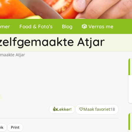
omer
Food & Foto’s
Blog
🎲 Verras me
zelfgemaakte Atjar
maakte Atjar
Maak favoriet
18
👍
Lekker!
nk
Print