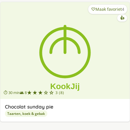
Maak favoriet
4
👍
★★★☆☆
⏱ 30 min
👥 8
3 (8)
Chocolat sunday pie
Taarten, koek & gebak