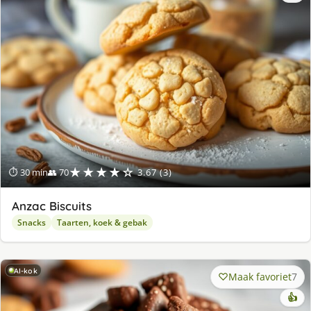
★★★★☆
⏱ 30 min
👥 70
3.67 (3)
Anzac Biscuits
Snacks
Taarten, koek & gebak
AI-kok
Maak favoriet
7
👍