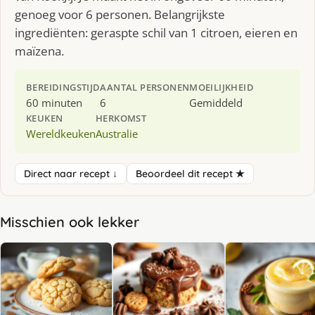
genoeg voor 6 personen. Belangrijkste
ingrediënten: geraspte schil van 1 citroen, eieren en
maïzena.
BEREIDINGSTIJD
AANTAL PERSONEN
MOEILIJKHEID
60 minuten
6
Gemiddeld
KEUKEN
HERKOMST
Wereldkeuken
Australie
Direct naar recept ↓
Beoordeel dit recept ★
Misschien ook lekker