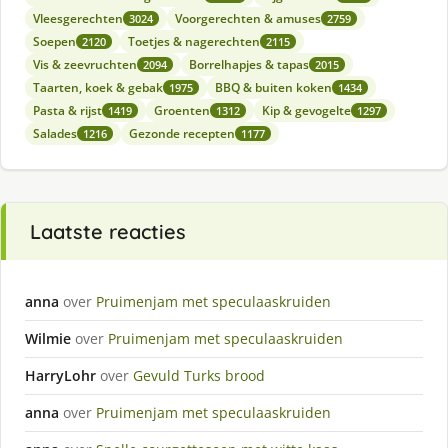
Vleesgerechten
Voorgerechten & amuses
3024
2759
Soepen
Toetjes & nagerechten
2120
2115
Vis & zeevruchten
Borrelhapjes & tapas
2094
2015
Taarten, koek & gebak
BBQ & buiten koken
1975
1434
Pasta & rijst
Groenten
Kip & gevogelte
1419
1312
1297
Salades
Gezonde recepten
1216
1177
Laatste reacties
anna
over
Pruimenjam met speculaaskruiden
Wilmie
over
Pruimenjam met speculaaskruiden
HarryLohr
over
Gevuld Turks brood
anna
over
Pruimenjam met speculaaskruiden