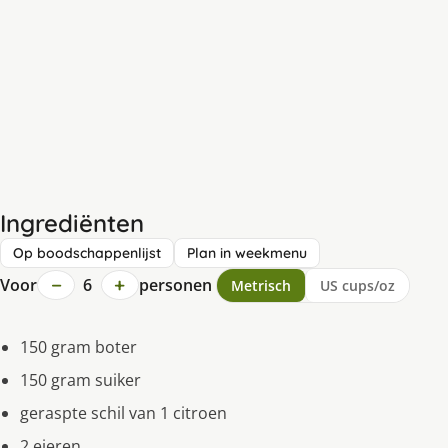
Ingrediënten
Op boodschappenlijst
Plan in weekmenu
−
+
Voor
6
personen
Metrisch
US cups/oz
150 gram boter
150 gram suiker
geraspte schil van 1 citroen
2 eieren