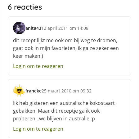
6 reacties
anita43
12 april 2011 om 14:08
s
c
dit recept lijkt me ook om bij weg te dromen,
h
gaat ook in mijn favorieten, ik ga ze zeker een
r
keer maken:)
e
e
Login om te reageren
f
:
franeke
25 maart 2010 om 09:32
s
c
Iik heb gisteren een australische kokostaart
h
gebakken! Maar dit receptje ga ik ook
r
proberen…we blijven in australie :p
e
e
Login om te reageren
f