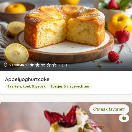
★★☆☆☆
⏱ 60 min
👥 12
2 (3)
Appelyoghurtcake
Taarten, koek & gebak
Toetjes & nagerechten
Maak favoriet
1
👍