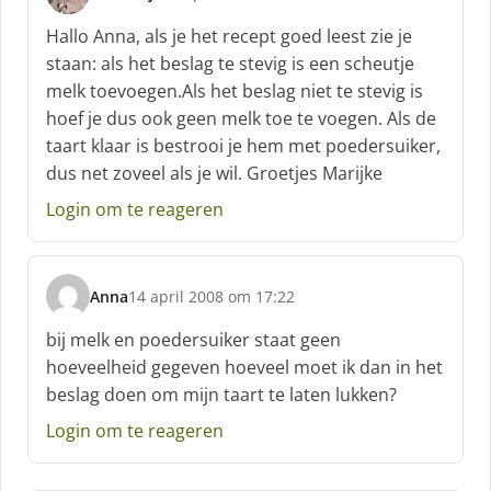
s
c
Hallo Anna, als je het recept goed leest zie je
h
staan: als het beslag te stevig is een scheutje
r
melk toevoegen.Als het beslag niet te stevig is
e
hoef je dus ook geen melk toe te voegen. Als de
e
f
taart klaar is bestrooi je hem met poedersuiker,
:
dus net zoveel als je wil. Groetjes Marijke
Login om te reageren
Anna
14 april 2008 om 17:22
s
c
bij melk en poedersuiker staat geen
h
hoeveelheid gegeven hoeveel moet ik dan in het
r
beslag doen om mijn taart te laten lukken?
e
e
Login om te reageren
f
: