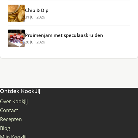
Chip & Dip
31 juli 2026
Pruimenjam met speculaaskruiden
28 juli 2026
Ontdek KookJij
Over KookJij
Contact
Recepten
Blog
Mijn KookJij