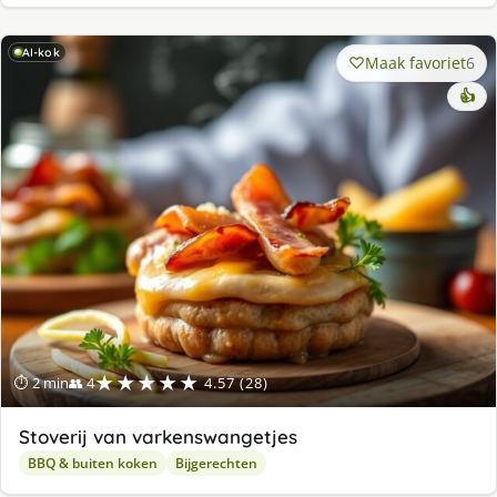
AI-kok
Maak favoriet
6
👍
★★★★★
⏱ 2 min
👥 4
4.57 (28)
Stoverij van varkenswangetjes
BBQ & buiten koken
Bijgerechten