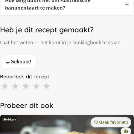
Hoe lang duurt het om Australische
bananentaart te maken?
Heb je dit recept gemaakt?
Laat het weten — het komt in je kooklogboek te staan.
🍳
Gekookt!
Beoordeel dit recept
★
★
★
★
★
Probeer dit ook
AI-kok
Maak favoriet
3
👍