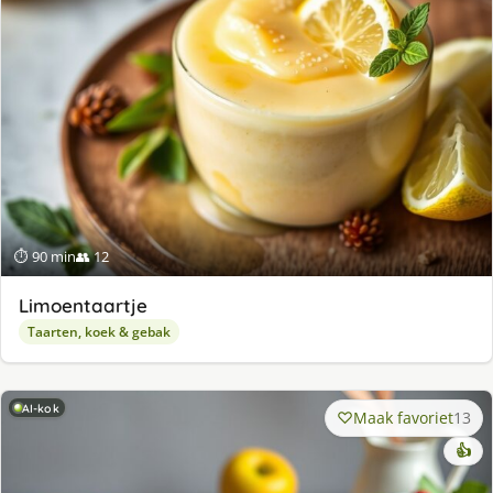
⏱ 90 min
👥 12
Limoentaartje
Taarten, koek & gebak
AI-kok
Maak favoriet
13
👍