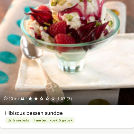
★★☆☆☆
⏱ 10 min
👥 4
1.67 (3)
Hibiscus bessen sundae
IJs & sorbets
Taarten, koek & gebak