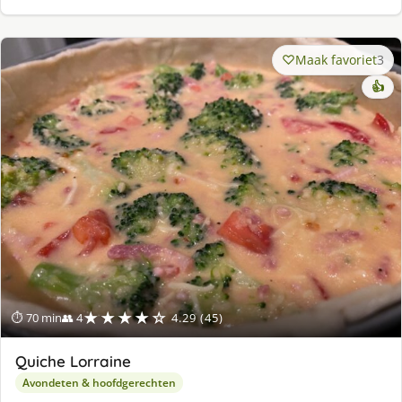
Maak favoriet
3
👍
★★★★☆
⏱ 70 min
👥 4
4.29 (45)
Quiche Lorraine
Avondeten & hoofdgerechten