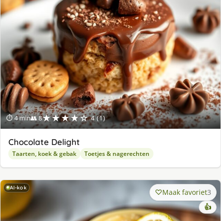
★★★★☆
⏱ 4 min
👥 8
4 (1)
Chocolate Delight
Taarten, koek & gebak
Toetjes & nagerechten
AI-kok
Maak favoriet
3
👍