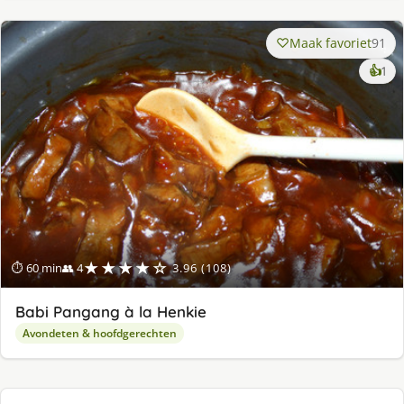
Maak favoriet
91
ke
👍
1
lek
ge
★★★★☆
⏱ 60 min
👥 4
3.96 (108)
Babi Pangang à la Henkie
Avondeten & hoofdgerechten