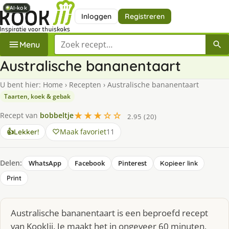
AI-kok
AI-kok
AI-kok
AI-kok
Inloggen
Registreren
Zoek een recept
Menu
Australische bananentaart
U bent hier:
Home
›
Recepten
›
Australische bananentaart
Taarten, koek & gebak
★★★☆☆
Recept van
bobbeltje
2.95 (20)
Maak favoriet
11
👍
Lekker!
Delen:
WhatsApp
Facebook
Pinterest
Kopieer link
Print
Australische bananentaart is een beproefd recept
van KookJij. Je maakt het in ongeveer 60 minuten,