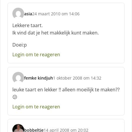
:
asia
24 maart 2010 om 14:06
s
c
Lekkere taart.
h
Ik vind dat je het makkelijk kunt maken.
r
e
Doei:p
e
f
Login om te reageren
:
femke kindjuh
1 oktober 2008 om 14:32
s
c
leuke taart en lekker !! alleen moeilijk te maken??
h
😕
r
e
Login om te reageren
e
f
:
bobbeltje
14 april 2008 om 20:02