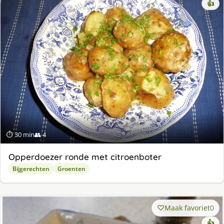
👍
⏱ 30 min
👥 4
Opperdoezer ronde met citroenboter
Bijgerechten
Groenten
Maak favoriet
0
👍