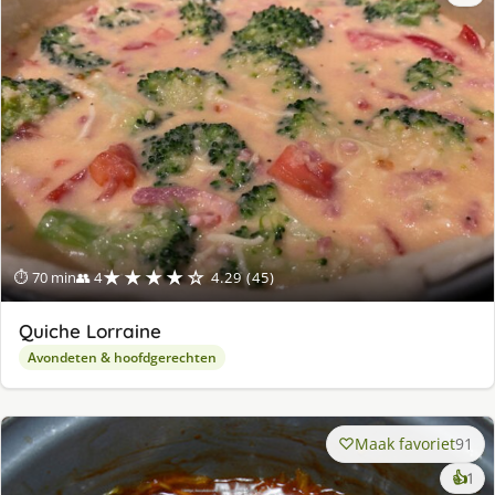
★★★★☆
⏱ 70 min
👥 4
4.29 (45)
Quiche Lorraine
Avondeten & hoofdgerechten
Maak favoriet
91
ke
👍
1
lek