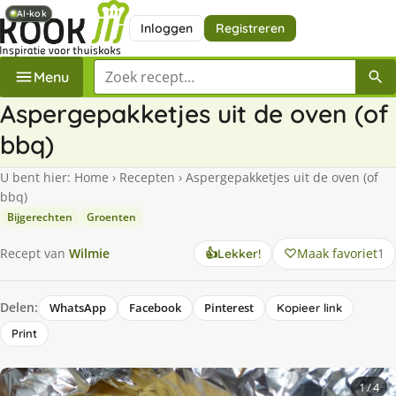
AI-kok
AI-kok
Inloggen
Registreren
Zoek een recept
Menu
Aspergepakketjes uit de oven (of
bbq)
U bent hier:
Home
›
Recepten
›
Aspergepakketjes uit de oven (of
bbq)
Bijgerechten
Groenten
Maak favoriet
1
Recept van
Wilmie
👍
Lekker!
Delen:
WhatsApp
Facebook
Pinterest
Kopieer link
Print
1
/ 4