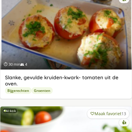
⏱ 30 min
👥 4
Slanke, gevulde kruiden-kwark- tomaten uit de
oven.
Bijgerechten
Groenten
AI-kok
Maak favoriet
13
👍