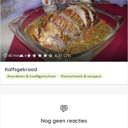
★★★★☆
⏱ 40 min
👥 4
4.31 (29)
Kalfsgebraad
Avondeten & hoofdgerechten
Ovenschotels & eenpans
💬
Nog geen reacties