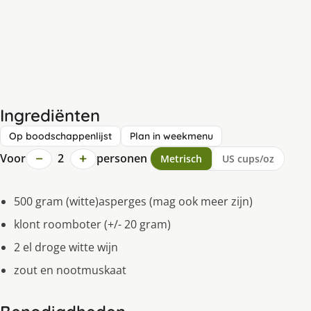
Ingrediënten
Op boodschappenlijst
Plan in weekmenu
−
+
Voor
2
personen
Metrisch
US cups/oz
500 gram (witte)asperges (mag ook meer zijn)
klont roomboter (+/- 20 gram)
2 el droge witte wijn
zout en nootmuskaat