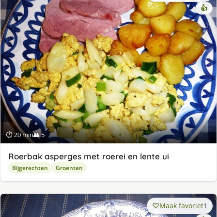
👍
⏱ 20 min
👥 5
Roerbak asperges met roerei en lente ui
Bijgerechten
Groenten
Maak favoriet
1