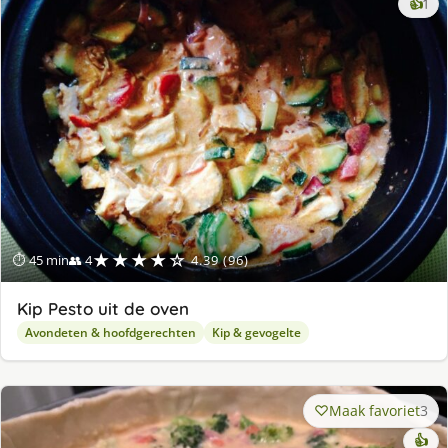
ke
👍
1
lek
ge
★★★★☆
⏱ 45 min
👥 4
4.39 (96)
Kip Pesto uit de oven
Avondeten & hoofdgerechten
Kip & gevogelte
Maak favoriet
3
👍