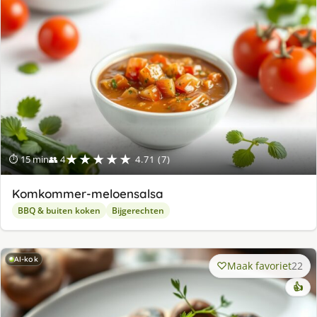
★★★★★
⏱ 15 min
👥 4
4.71 (7)
Komkommer-meloensalsa
BBQ & buiten koken
Bijgerechten
AI-kok
Maak favoriet
22
👍