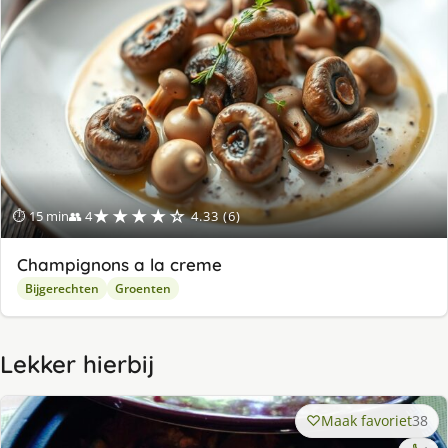
★★★★☆
⏱ 15 min
👥 4
4.33 (6)
Champignons a la creme
Bijgerechten
Groenten
Lekker hierbij
Maak favoriet
38