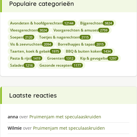
Populaire categorieën
Avondeten & hoofdgerechten
Bijgerechten
12144
3824
Vleesgerechten
Voorgerechten & amuses
3024
2759
Soepen
Toetjes & nagerechten
2120
2115
Vis & zeevruchten
Borrelhapjes & tapas
2094
2015
Taarten, koek & gebak
BBQ & buiten koken
1975
1434
Pasta & rijst
Groenten
Kip & gevogelte
1419
1312
1297
Salades
Gezonde recepten
1216
1177
Laatste reacties
anna
over
Pruimenjam met speculaaskruiden
Wilmie
over
Pruimenjam met speculaaskruiden