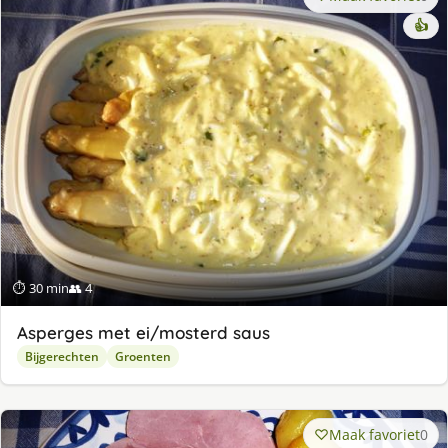
👍
⏱ 30 min
👥 4
Asperges met ei/mosterd saus
Bijgerechten
Groenten
Maak favoriet
0