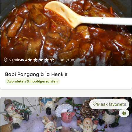
ge
★★★★☆
⏱ 60 min
👥 4
3.96 (108)
Babi Pangang à la Henkie
Avondeten & hoofdgerechten
Maak favoriet
8
👍