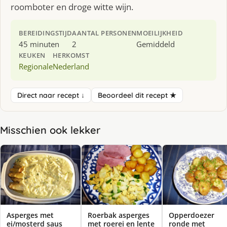
roomboter en droge witte wijn.
BEREIDINGSTIJD
AANTAL PERSONEN
MOEILIJKHEID
45 minuten
2
Gemiddeld
KEUKEN
HERKOMST
Regionale
Nederland
Direct naar recept ↓
Beoordeel dit recept ★
Misschien ook lekker
Asperges met
Roerbak asperges
Opperdoezer
ei/mosterd saus
met roerei en lente
ronde met