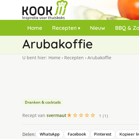
Home
Recepten
Nieuw
BBQ & Z
Arubakoffie
U bent hier:
Home
›
Recepten
›
Arubakoffie
Dranken & cocktails
★☆☆☆☆
Recept van
svermaut
1 (1)
Delen:
WhatsApp
Facebook
Pinterest
Kopieer li