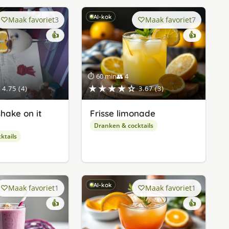
AI-kok
Maak favoriet
3
Maak favoriet
7
👍
👍
⏱ 60 min
👥 4
★★★★☆
4.75 (4)
3.67 (3)
shake on it
Frisse limonade
Dranken & cocktails
ktails
AI-kok
Maak favoriet
1
Maak favoriet
1
👍
👍