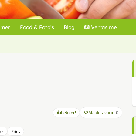
omer
Food & Foto’s
Blog
🎲 Verras me
Maak favoriet
0
👍
Lekker!
nk
Print