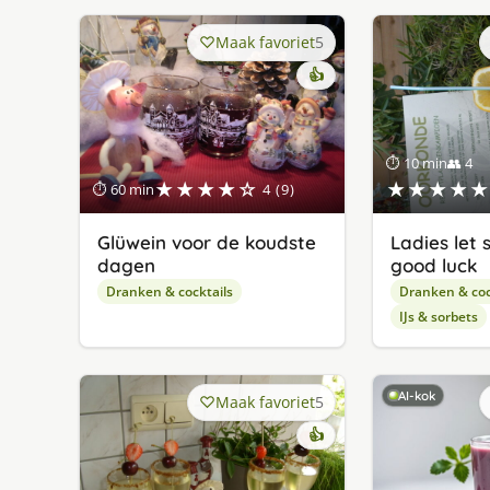
Maak favoriet
5
👍
⏱ 10 min
👥 4
★★★★☆
★★★★★
⏱ 60 min
4 (9)
Glüwein voor de koudste
Ladies let 
dagen
good luck
Dranken & cocktails
Dranken & coc
IJs & sorbets
AI-kok
Maak favoriet
5
👍