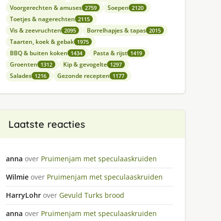
Voorgerechten & amuses
Soepen
2759
2120
Toetjes & nagerechten
2115
Vis & zeevruchten
Borrelhapjes & tapas
2095
2015
Taarten, koek & gebak
1975
BBQ & buiten koken
Pasta & rijst
1434
1419
Groenten
Kip & gevogelte
1312
1297
Salades
Gezonde recepten
1216
1177
Laatste reacties
anna
over
Pruimenjam met speculaaskruiden
Wilmie
over
Pruimenjam met speculaaskruiden
HarryLohr
over
Gevuld Turks brood
anna
over
Pruimenjam met speculaaskruiden