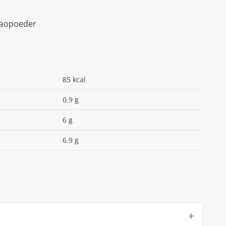
acaopoeder
85 kcal
0.9 g
6 g
6.9 g