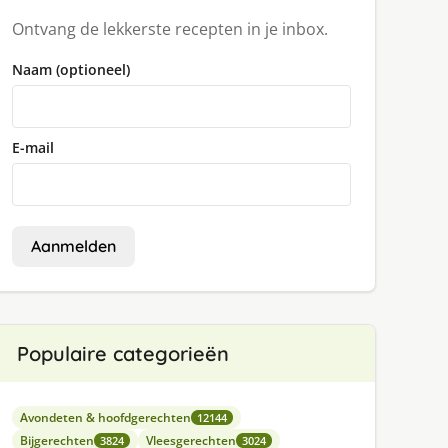
Ontvang de lekkerste recepten in je inbox.
Naam (optioneel)
E-mail
Aanmelden
Populaire categorieën
Avondeten & hoofdgerechten
12144
Bijgerechten
Vleesgerechten
3824
3024