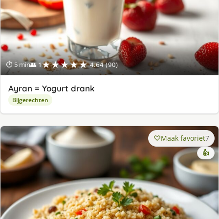
★★★★★
⏱ 5 min
👥 1
4.64 (90)
Ayran = Yogurt drank
Bijgerechten
Maak favoriet
7
👍