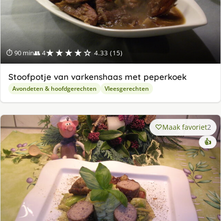
★★★★☆
⏱ 90 min
👥 4
4.33 (15)
Stoofpotje van varkenshaas met peperkoek
Avondeten & hoofdgerechten
Vleesgerechten
Maak favoriet
2
👍