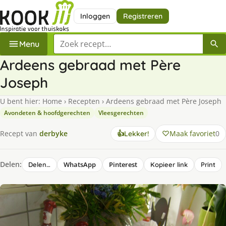
Inloggen
Registreren
Zoek een recept
Menu
Ardeens gebraad met Père
Joseph
U bent hier:
Home
›
Recepten
›
Ardeens gebraad met Père Joseph
Avondeten & hoofdgerechten
Vleesgerechten
Maak favoriet
0
Recept van
derbyke
👍
Lekker!
Delen:
WhatsApp
Pinterest
Delen…
Kopieer link
Print