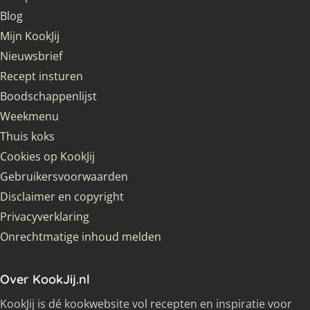
Blog
Mijn KookJij
Nieuwsbrief
Recept insturen
Boodschappenlijst
Weekmenu
Thuis koks
Cookies op KookJij
Gebruikersvoorwaarden
Disclaimer en copyright
Privacyverklaring
Onrechtmatige inhoud melden
Over KookJij.nl
KookJij is dé kookwebsite vol recepten en inspiratie voor