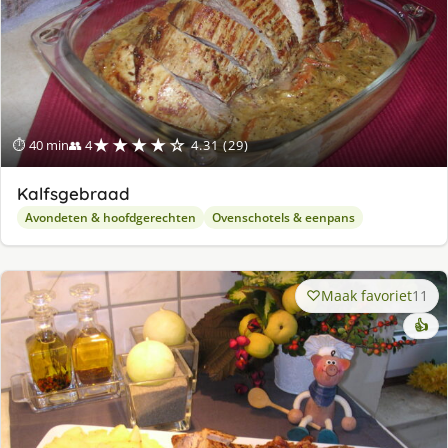
★★★★☆
⏱ 40 min
👥 4
4.31 (29)
Kalfsgebraad
Avondeten & hoofdgerechten
Ovenschotels & eenpans
Maak favoriet
11
👍