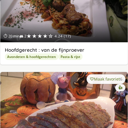
★★★★☆
⏱ 20 min
👥 2
4.24 (17)
Hoofdgerecht : van de fijnproever
Avondeten & hoofdgerechten
Pasta & rijst
Maak favoriet
6
👍