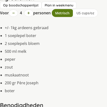
Op boodschappenlijst
Plan in weekmenu
−
+
Voor
4
personen
Metrisch
US cups/oz
+/- 1kg ardeens gebraad
1 soeplepel boter
2 soeplepels bloem
500 ml melk
peper
zout
muskaatnoot
200 gr Père Joseph
boter
Benodigdheden