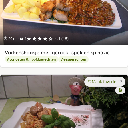
★★★★☆
⏱ 20 min
👥 4
4.4 (15)
Varkenshaasje met gerookt spek en spinazie
Avondeten & hoofdgerechten
Vleesgerechten
Maak favoriet
12
👍