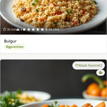
★★★★★
⏱ 30 min
👥 4
4.59 (90)
Bulgur
Bijgerechten
Maak favoriet
3
👍