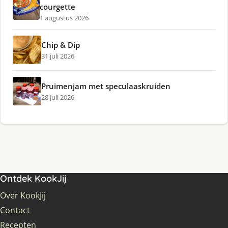
courgette
1 augustus 2026
Chip & Dip
31 juli 2026
Pruimenjam met speculaaskruiden
28 juli 2026
Ontdek KookJij
Over KookJij
Contact
Recepten