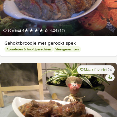
★★★★☆
⏱ 30 min
👥 4
4.24 (17)
Gehaktbroodje met gerookt spek
Avondeten & hoofdgerechten
Vleesgerechten
Maak favoriet
24
👍