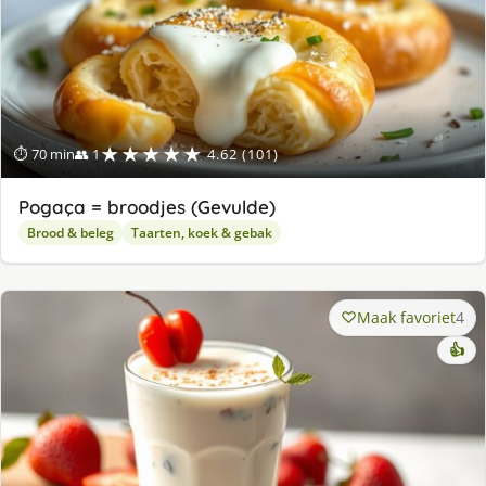
★★★★★
⏱ 70 min
👥 1
4.62 (101)
Pogaça = broodjes (Gevulde)
Brood & beleg
Taarten, koek & gebak
Maak favoriet
4
👍