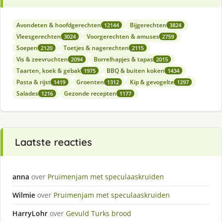
Avondeten & hoofdgerechten
Bijgerechten
12144
3824
Vleesgerechten
Voorgerechten & amuses
3024
2759
Soepen
Toetjes & nagerechten
2120
2115
Vis & zeevruchten
Borrelhapjes & tapas
2094
2015
Taarten, koek & gebak
BBQ & buiten koken
1975
1434
Pasta & rijst
Groenten
Kip & gevogelte
1419
1312
1297
Salades
Gezonde recepten
1216
1177
Laatste reacties
anna
over
Pruimenjam met speculaaskruiden
Wilmie
over
Pruimenjam met speculaaskruiden
HarryLohr
over
Gevuld Turks brood