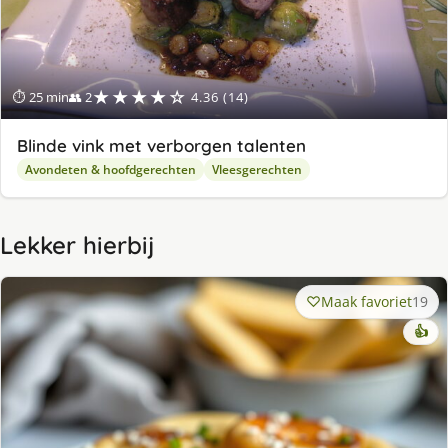
★★★★☆
⏱ 25 min
👥 2
4.36 (14)
Blinde vink met verborgen talenten
Avondeten & hoofdgerechten
Vleesgerechten
Lekker hierbij
Maak favoriet
19
👍