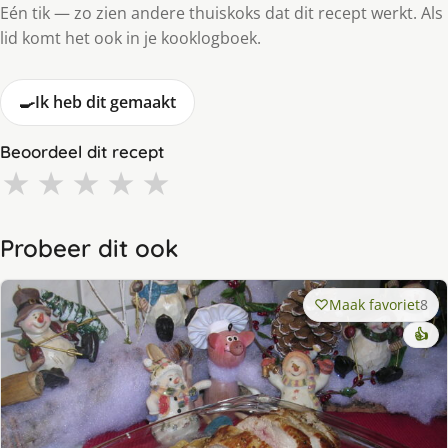
Eén tik — zo zien andere thuiskoks dat dit recept werkt. Als
lid komt het ook in je kooklogboek.
🍳
Ik heb dit gemaakt
Beoordeel dit recept
★
★
★
★
★
Probeer dit ook
Maak favoriet
8
👍