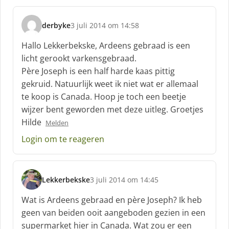
derbyke
3 juli 2014 om 14:58
s
c
Hallo Lekkerbekske, Ardeens gebraad is een
h
licht gerookt varkensgebraad.
r
Père Joseph is een half harde kaas pittig
e
gekruid. Natuurlijk weet ik niet wat er allemaal
e
f
te koop is Canada. Hoop je toch een beetje
:
wijzer bent geworden met deze uitleg. Groetjes
Hilde
Melden
Login om te reageren
Lekkerbekske
3 juli 2014 om 14:45
s
c
Wat is Ardeens gebraad en père Joseph? Ik heb
h
geen van beiden ooit aangeboden gezien in een
r
supermarket hier in Canada. Wat zou er een
e