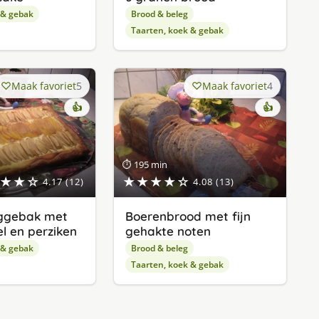
 & gebak
Brood & beleg
Taarten, koek & gebak
Maak favoriet
5
Maak favoriet
4
👍
👍
⏱ 195 min
★★☆
★★★★☆
4.17 (12)
4.08 (13)
ggebak met
Boerenbrood met fijn
l en perziken
gehakte noten
 & gebak
Brood & beleg
Taarten, koek & gebak