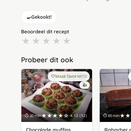
🍳
Gekookt!
Beoordeel dit recept
★
★
★
★
★
Probeer dit ook
Maak favoriet
10
👍
★★★★☆
★★
⏱ 30 min
4.12 (52)
⏱ 60 min
Chocolade muffins
Rabarber 