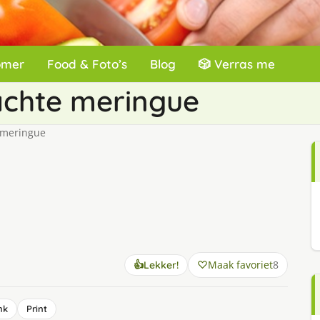
omer
Food & Foto’s
Blog
🎲 Verras me
achte meringue
 meringue
Maak favoriet
8
👍
Lekker!
nk
Print