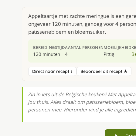
Appeltaartje met zachte meringue is een gerec
ongeveer 120 minuten, genoeg voor 4 persone
patisseriebloem en bloemsuiker.
BEREIDINGSTIJD
AANTAL PERSONEN
MOEILIJKHEID
K
120 minuten
4
Pittig
Be
Direct naar recept ↓
Beoordeel dit recept ★
Zin in iets uit de Belgische keuken? Met Appelt
jou thuis. Alles draait om patisseriebloem, blo
personen mee. Hieronder vind je alle ingrediënt