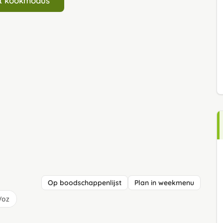
art kookmodus
Op boodschappenlijst
Plan in weekmenu
/oz