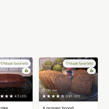
Maak favoriet
6
Maak favoriet
6
👍
👍
⏱ 195 min
★★★
★★★★☆
4.5 (20)
3.81 (37)
cake
6 granen brood