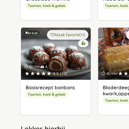
Taarten, koek & gebak
Taarten, koek
AI-kok
Maak favoriet
16
👍
⏱ 60 min
👥 4
★★★★★
★★
4.5 (10)
⏱ 40 min
Basisrecept bonbons
Bladerdee
kwark,appe
Taarten, koek & gebak
Taarten, koek
Lekker hierbij