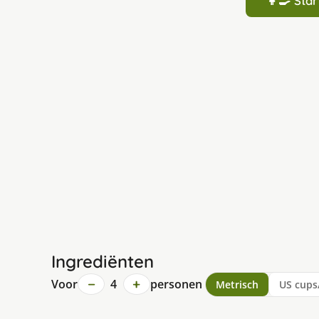
👩‍🍳 St
Ingrediënten
−
+
Voor
4
personen
Metrisch
US cups