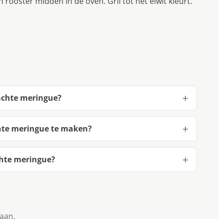
n rooster midden in de oven. Gril tot het eiwit kleurt.
zachte meringue?
hte meringue te maken?
chte meringue?
taan.