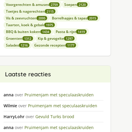
Voorgerechten & amuses
Soepen
2759
2120
Toetjes & nagerechten
2115
Vis & zeevruchten
Borrelhapjes & tapas
2095
2015
Taarten, koek & gebak
1975
BBQ & buiten koken
Pasta & rijst
1434
1419
Groenten
Kip & gevogelte
1312
1297
Salades
Gezonde recepten
1216
1177
Laatste reacties
anna
over
Pruimenjam met speculaaskruiden
Wilmie
over
Pruimenjam met speculaaskruiden
HarryLohr
over
Gevuld Turks brood
anna
over
Pruimenjam met speculaaskruiden