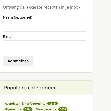
Ontvang de lekkerste recepten in je inbox.
Naam (optioneel)
E-mail
Aanmelden
Populaire categorieën
Avondeten & hoofdgerechten
12144
Bijgerechten
Vleesgerechten
3824
3024