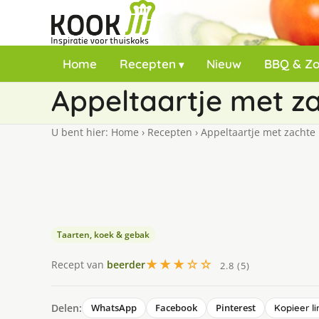
Home
Recepten
Nieuw
BBQ & Z
Appeltaartje met z
U bent hier:
Home
›
Recepten
›
Appeltaartje met zachte
Taarten, koek & gebak
★★★☆☆
Recept van
beerder
2.8 (5)
Delen:
WhatsApp
Facebook
Pinterest
Kopieer li