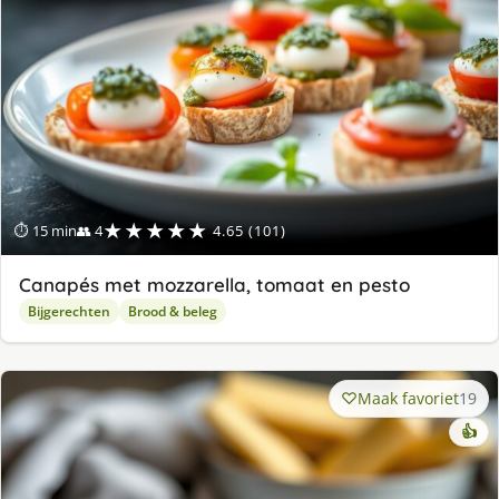
★★★★★
⏱ 15 min
👥 4
4.65 (101)
Canapés met mozzarella, tomaat en pesto
Bijgerechten
Brood & beleg
Maak favoriet
19
👍