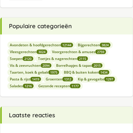
Populaire categorieën
Avondeten & hoofdgerechten
Bijgerechten
12144
3824
Vleesgerechten
Voorgerechten & amuses
3024
2759
Soepen
Toetjes & nagerechten
2120
2115
Vis & zeevruchten
Borrelhapjes & tapas
2094
2015
Taarten, koek & gebak
BBQ & buiten koken
1975
1434
Pasta & rijst
Groenten
Kip & gevogelte
1419
1312
1297
Salades
Gezonde recepten
1216
1177
Laatste reacties