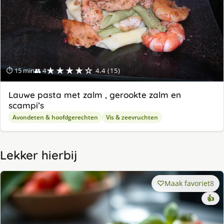
★★★★☆
⏱ 15 min
👥 4
4.4 (15)
Lauwe pasta met zalm , gerookte zalm en
scampi’s
Avondeten & hoofdgerechten
Vis & zeevruchten
Lekker hierbij
Maak favoriet
8
👍