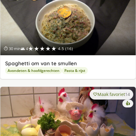
★★★★★
⏱ 30 min
👥 4
4.5 (16)
Spaghetti om van te smullen
Avondeten & hoofdgerechten
Pasta & rijst
Maak favoriet
14
👍