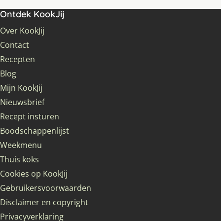
Ontdek KookJij
Over KookJij
Contact
Recepten
Blog
Mijn KookJij
Nieuwsbrief
Recept insturen
Boodschappenlijst
Weekmenu
Thuis koks
Cookies op KookJij
Gebruikersvoorwaarden
Disclaimer en copyright
Privacyverklaring