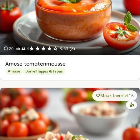
★★★★☆
⏱ 20 min
👥 4
3.63 (8)
Amuse tomatenmousse
Amuse
Borrelhapjes & tapas
Maak favoriet
16
👍