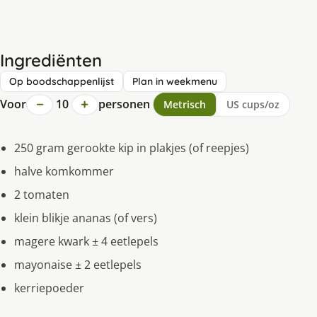
Ingrediënten
Op boodschappenlijst
Plan in weekmenu
−
+
Voor
10
personen
Metrisch
US cups/oz
250 gram gerookte kip in plakjes (of reepjes)
halve komkommer
2 tomaten
klein blikje ananas (of vers)
magere kwark ± 4 eetlepels
mayonaise ± 2 eetlepels
kerriepoeder