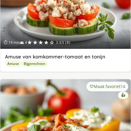
★★★★☆
⏱ 15 min
👥 4
3.63 (8)
Amuse van komkommer-tomaat en tonijn
Amuse
Bijgerechten
Maak favoriet
14
👍