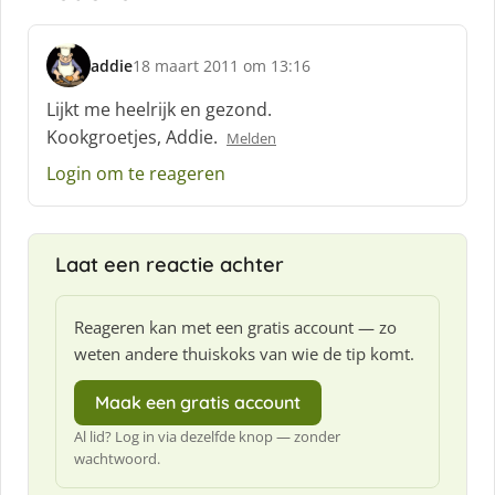
addie
18 maart 2011 om 13:16
s
c
Lijkt me heelrijk en gezond.
h
Kookgroetjes, Addie.
Melden
r
e
Login om te reageren
e
f
:
Laat een reactie achter
Reageren kan met een gratis account — zo
weten andere thuiskoks van wie de tip komt.
Maak een gratis account
Al lid? Log in via dezelfde knop — zonder
wachtwoord.