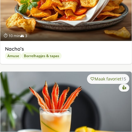
⏱ 10 min
👥 3
Nacho’s
Amuse
Borrelhapjes & tapas
Maak favoriet
15
👍