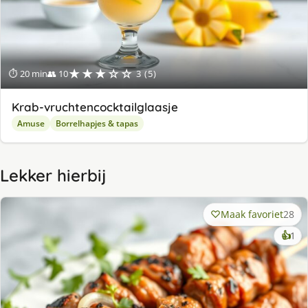
★★★☆☆
⏱ 20 min
👥 10
3 (5)
Krab-vruchtencocktailglaasje
Amuse
Borrelhapjes & tapas
Lekker hierbij
Maak favoriet
28
ke
👍
1
lek
ge