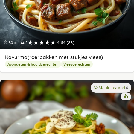
★★★★★
⏱ 30 min
👥 2
4.64 (83)
Kavurma(roerbakken met stukjes vlees)
Avondeten & hoofdgerechten
Vleesgerechten
Maak favoriet
4
👍