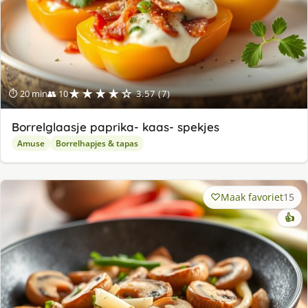
★★★★☆
⏱ 20 min
👥 10
3.57 (7)
Borrelglaasje paprika- kaas- spekjes
Amuse
Borrelhapjes & tapas
Maak favoriet
15
👍