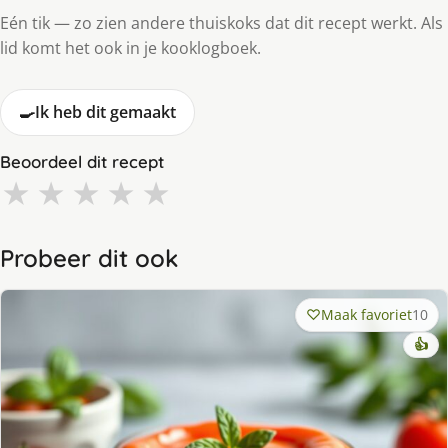
Eén tik — zo zien andere thuiskoks dat dit recept werkt. Als
lid komt het ook in je kooklogboek.
🍳
Ik heb dit gemaakt
Beoordeel dit recept
★
★
★
★
★
Probeer dit ook
Maak favoriet
10
👍