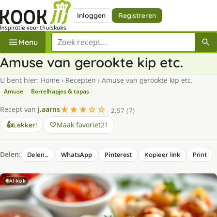
Inloggen
Registreren
Zoek een recept
Menu
Amuse van gerookte kip etc.
U bent hier:
Home
›
Recepten
›
Amuse van gerookte kip etc.
Amuse
Borrelhapjes & tapas
★★★☆☆
Recept van
j.aarns
2.57 (7)
Maak favoriet
21
👍
Lekker!
Delen:
WhatsApp
Pinterest
Delen…
Kopieer link
Print
AI-kok