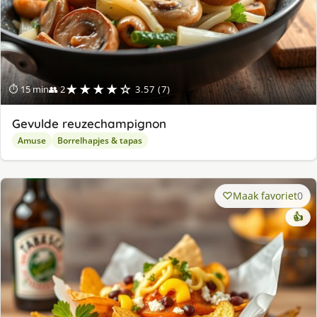
★★★★☆
⏱ 15 min
👥 2
3.57 (7)
Gevulde reuzechampignon
Amuse
Borrelhapjes & tapas
Maak favoriet
0
👍