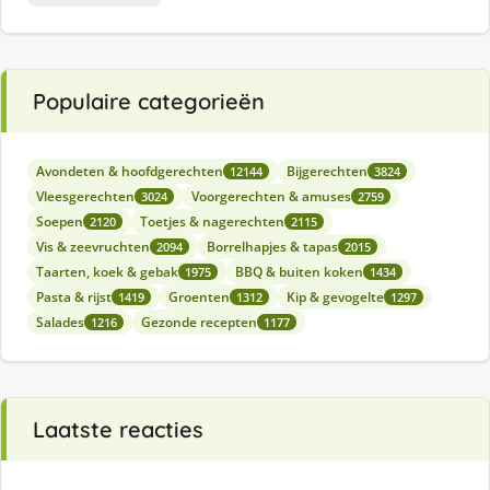
Populaire categorieën
Avondeten & hoofdgerechten
Bijgerechten
12144
3824
Vleesgerechten
Voorgerechten & amuses
3024
2759
Soepen
Toetjes & nagerechten
2120
2115
Vis & zeevruchten
Borrelhapjes & tapas
2094
2015
Taarten, koek & gebak
BBQ & buiten koken
1975
1434
Pasta & rijst
Groenten
Kip & gevogelte
1419
1312
1297
Salades
Gezonde recepten
1216
1177
Laatste reacties