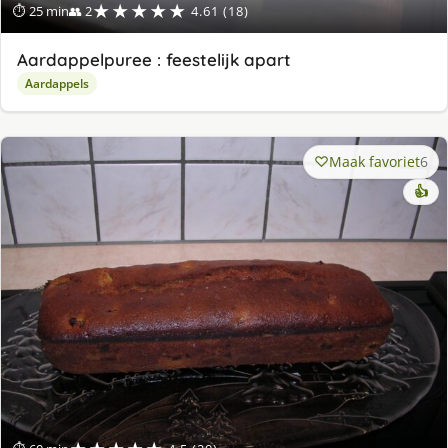
★★★★★
⏱ 25 min
👥 2
4.61 (18)
Aardappelpuree : feestelijk apart
Aardappels
Maak favoriet
6
👍