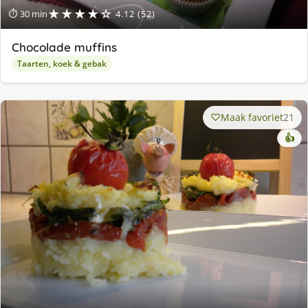
★★★★☆
⏱ 30 min
4.12 (52)
Chocolade muffins
Taarten, koek & gebak
Maak favoriet
21
👍