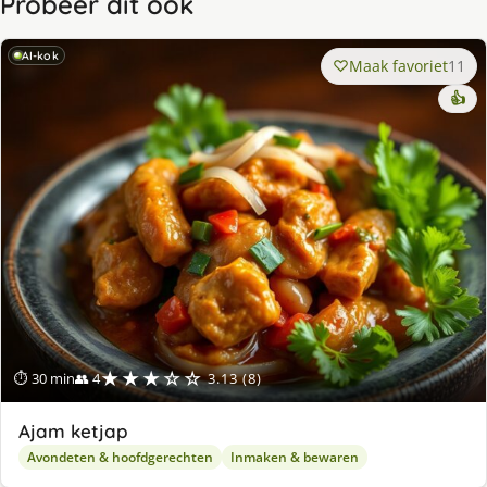
Probeer dit ook
AI-kok
Maak favoriet
11
👍
★★★☆☆
⏱ 30 min
👥 4
3.13 (8)
Ajam ketjap
Avondeten & hoofdgerechten
Inmaken & bewaren