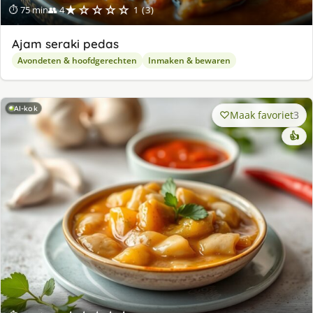
★☆☆☆☆
⏱ 75 min
👥 4
1 (3)
Ajam seraki pedas
Avondeten & hoofdgerechten
Inmaken & bewaren
AI-kok
Maak favoriet
3
👍