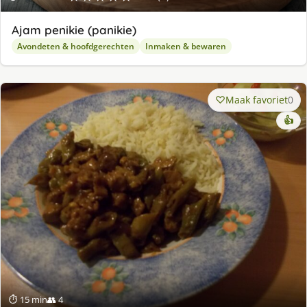
Ajam penikie (panikie)
Avondeten & hoofdgerechten
Inmaken & bewaren
Maak favoriet
0
👍
⏱ 15 min
👥 4