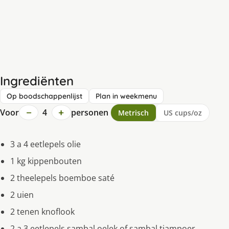
Ingrediënten
Op boodschappenlijst
Plan in weekmenu
−
+
Voor
4
personen
Metrisch
US cups/oz
3 a 4 eetlepels olie
1 kg kippenbouten
2 theelepels boemboe saté
2 uien
2 tenen knoflook
2 a 3 eetlepels sambal oelek of sambal tjampoer