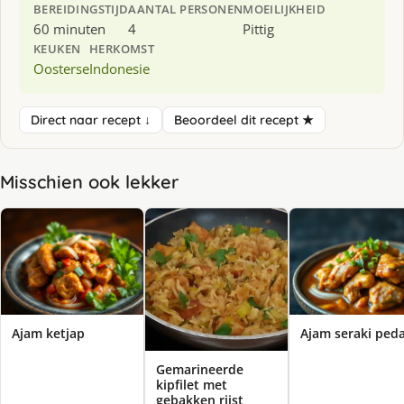
BEREIDINGSTIJD
AANTAL PERSONEN
MOEILIJKHEID
60 minuten
4
Pittig
KEUKEN
HERKOMST
Oosterse
Indonesie
Direct naar recept ↓
Beoordeel dit recept ★
Misschien ook lekker
Ajam ketjap
Ajam seraki ped
Gemarineerde
kipfilet met
gebakken rijst