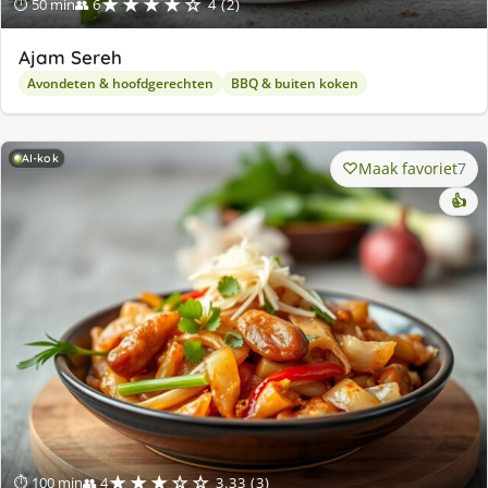
★★★★☆
⏱ 50 min
👥 6
4 (2)
Ajam Sereh
Avondeten & hoofdgerechten
BBQ & buiten koken
AI-kok
Maak favoriet
7
👍
★★★☆☆
⏱ 100 min
👥 4
3.33 (3)