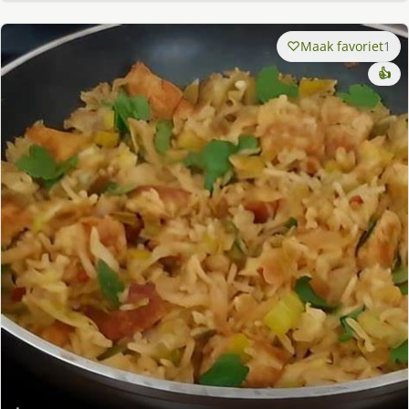
Maak favoriet
1
👍