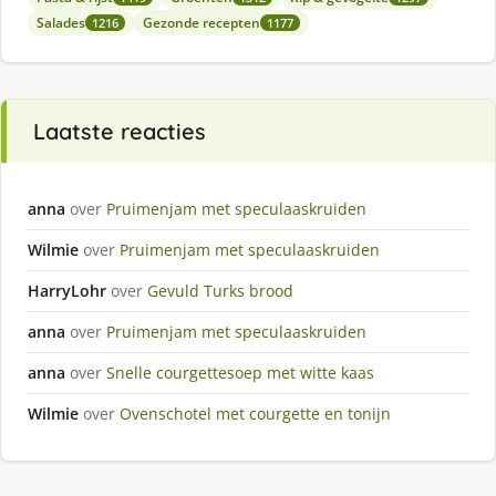
Salades
Gezonde recepten
1216
1177
Laatste reacties
anna
over
Pruimenjam met speculaaskruiden
Wilmie
over
Pruimenjam met speculaaskruiden
HarryLohr
over
Gevuld Turks brood
anna
over
Pruimenjam met speculaaskruiden
anna
over
Snelle courgettesoep met witte kaas
Wilmie
over
Ovenschotel met courgette en tonijn