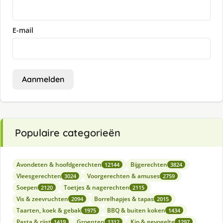
E-mail
Aanmelden
Populaire categorieën
Avondeten & hoofdgerechten
Bijgerechten
12144
3824
Vleesgerechten
Voorgerechten & amuses
3024
2759
Soepen
Toetjes & nagerechten
2120
2115
Vis & zeevruchten
Borrelhapjes & tapas
2094
2015
Taarten, koek & gebak
BBQ & buiten koken
1975
1434
Pasta & rijst
Groenten
Kip & gevogelte
1419
1312
1297