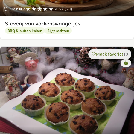
★★★★★
⏱ 2 min
👥 4
4.57 (28)
Stoverij van varkenswangetjes
BBQ & buiten koken
Bijgerechten
Maak favoriet
10
👍