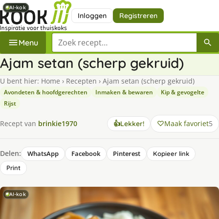
AI-kok
AI-kok
AI-kok
AI-kok
AI-kok
Inloggen
Registreren
Zoek een recept
Menu
Ajam setan (scherp gekruid)
U bent hier:
Home
›
Recepten
›
Ajam setan (scherp gekruid)
Avondeten & hoofdgerechten
Inmaken & bewaren
Kip & gevogelte
Rijst
Maak favoriet
5
Recept van
brinkie1970
👍
Lekker!
Delen:
WhatsApp
Facebook
Pinterest
Kopieer link
Print
AI-kok