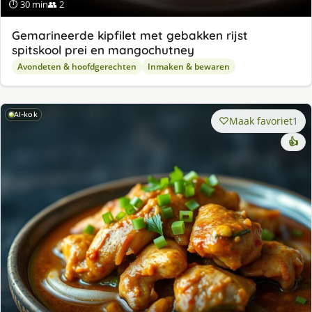
⏱ 30 min
👥 2
Gemarineerde kipfilet met gebakken rijst
spitskool prei en mangochutney
Avondeten & hoofdgerechten
Inmaken & bewaren
AI-kok
Maak favoriet
1
👍