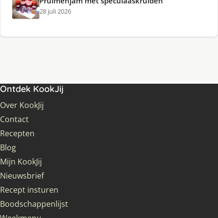
Pruimenjam met speculaaskruiden
28 juli 2026
Ontdek KookJij
Over KookJij
Contact
Recepten
Blog
Mijn KookJij
Nieuwsbrief
Recept insturen
Boodschappenlijst