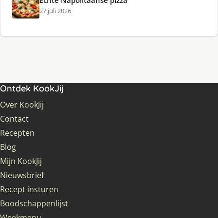
Echte Napolitaanse pizza
27 juli 2026
Ontdek KookJij
Over KookJij
Contact
Recepten
Blog
Mijn KookJij
Nieuwsbrief
Recept insturen
Boodschappenlijst
Weekmenu