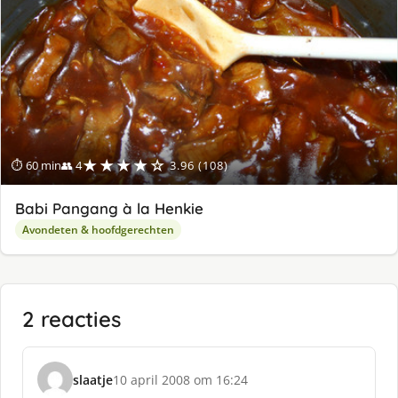
★★★★☆
⏱ 60 min
👥 4
3.96 (108)
Babi Pangang à la Henkie
Avondeten & hoofdgerechten
2 reacties
slaatje
10 april 2008 om 16:24
s