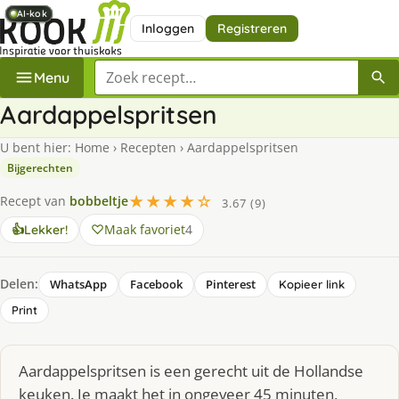
AI-kok
AI-kok
AI-kok
AI-kok
AI-kok
Inloggen
Registreren
Zoek een recept
Menu
Aardappelspritsen
U bent hier:
Home
›
Recepten
›
Aardappelspritsen
Bijgerechten
★★★★☆
Recept van
bobbeltje
3.67 (9)
Maak favoriet
4
👍
Lekker!
Delen:
WhatsApp
Facebook
Pinterest
Kopieer link
Print
Aardappelspritsen is een gerecht uit de Hollandse
keuken. Je maakt het in ongeveer 45 minuten,