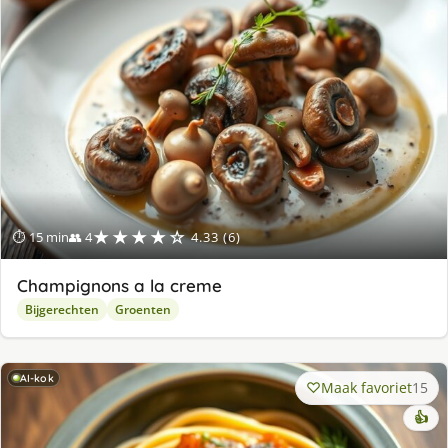
★★★★☆
⏱ 15 min
👥 4
4.33 (6)
Champignons a la creme
Bijgerechten
Groenten
AI-kok
Maak favoriet
15
👍