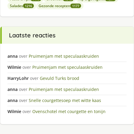
Salades
Gezonde recepten
1216
1177
Laatste reacties
anna
over
Pruimenjam met speculaaskruiden
Wilmie
over
Pruimenjam met speculaaskruiden
HarryLohr
over
Gevuld Turks brood
anna
over
Pruimenjam met speculaaskruiden
anna
over
Snelle courgettesoep met witte kaas
Wilmie
over
Ovenschotel met courgette en tonijn