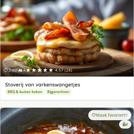
★★★★★
⏱ 2 min
👥 4
4.57 (28)
Stoverij van varkenswangetjes
BBQ & buiten koken
Bijgerechten
Maak favoriet
91
ke
👍
1
lek
ge