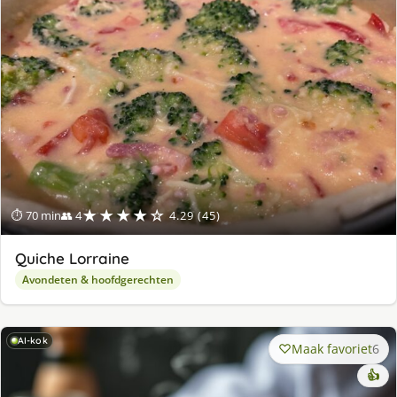
★★★★☆
⏱ 70 min
👥 4
4.29 (45)
Quiche Lorraine
Avondeten & hoofdgerechten
AI-kok
Maak favoriet
6
👍