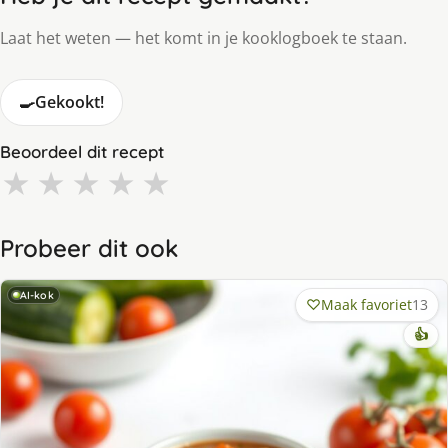
Laat het weten — het komt in je kooklogboek te staan.
🍳
Gekookt!
Beoordeel dit recept
★
★
★
★
★
Probeer dit ook
AI-kok
Maak favoriet
13
👍