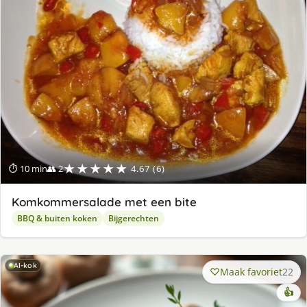
★★★★★
⏱ 10 min
👥 2
4.67 (6)
Komkommersalade met een bite
BBQ & buiten koken
Bijgerechten
AI-kok
Maak favoriet
22
👍