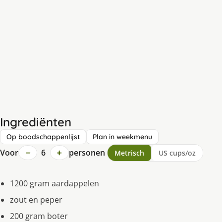
Ingrediënten
Op boodschappenlijst
Plan in weekmenu
−
+
Voor
6
personen
Metrisch
US cups/oz
1200 gram aardappelen
zout en peper
200 gram boter