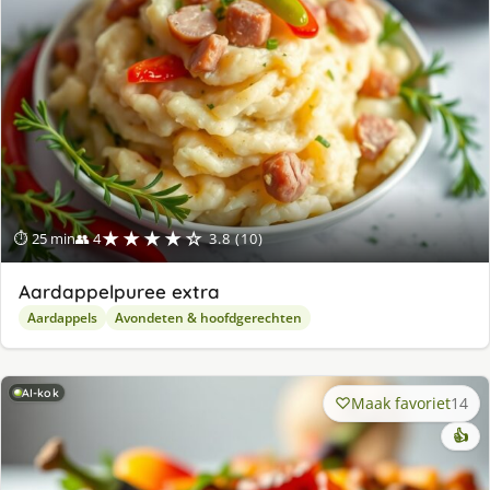
★★★★☆
⏱ 25 min
👥 4
3.8 (10)
Aardappelpuree extra
Aardappels
Avondeten & hoofdgerechten
AI-kok
Maak favoriet
14
👍