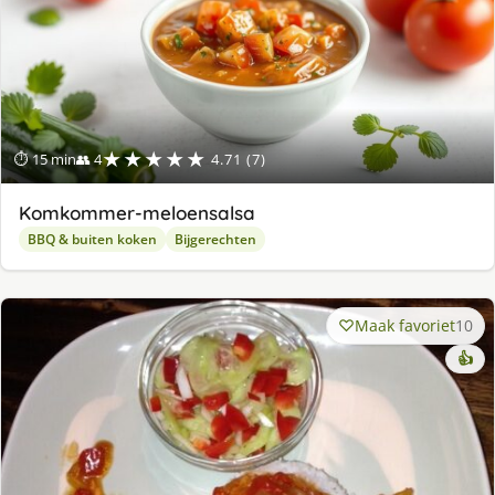
★★★★★
⏱ 15 min
👥 4
4.71 (7)
Komkommer-meloensalsa
BBQ & buiten koken
Bijgerechten
Maak favoriet
10
👍