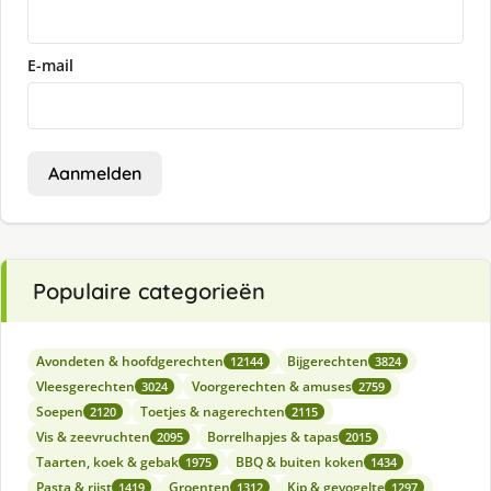
E-mail
Aanmelden
Populaire categorieën
Avondeten & hoofdgerechten
Bijgerechten
12144
3824
Vleesgerechten
Voorgerechten & amuses
3024
2759
Soepen
Toetjes & nagerechten
2120
2115
Vis & zeevruchten
Borrelhapjes & tapas
2095
2015
Taarten, koek & gebak
BBQ & buiten koken
1975
1434
Pasta & rijst
Groenten
Kip & gevogelte
1419
1312
1297