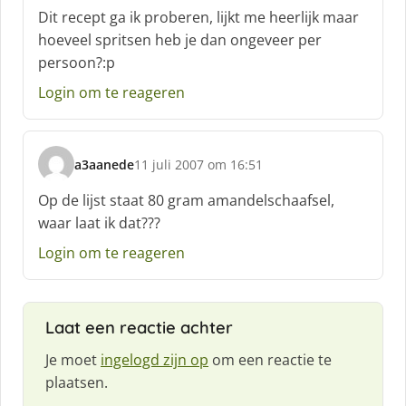
c
Dit recept ga ik proberen, lijkt me heerlijk maar
h
hoeveel spritsen heb je dan ongeveer per
r
persoon?:p
e
e
Login om te reageren
f
:
a3aanede
11 juli 2007 om 16:51
s
c
Op de lijst staat 80 gram amandelschaafsel,
h
waar laat ik dat???
r
e
Login om te reageren
e
f
:
Laat een reactie achter
Je moet
ingelogd zijn op
om een reactie te
plaatsen.