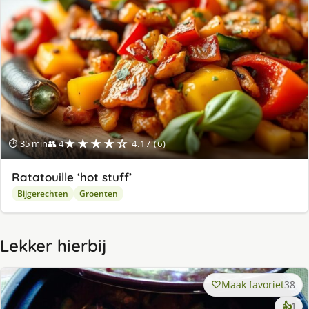
★★★★☆
⏱ 35 min
👥 4
4.17 (6)
Ratatouille ‘hot stuff’
Bijgerechten
Groenten
Lekker hierbij
Maak favoriet
38
ke
👍
1