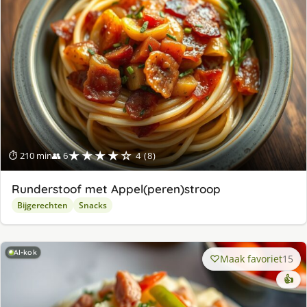
★★★★☆
⏱ 210 min
👥 6
4 (8)
Runderstoof met Appel(peren)stroop
Bijgerechten
Snacks
AI-kok
Maak favoriet
15
👍