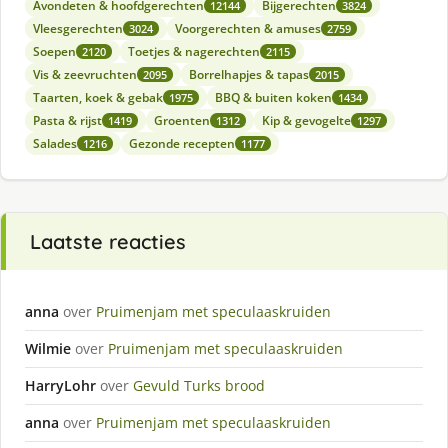
Avondeten & hoofdgerechten
Bijgerechten
12144
3824
Vleesgerechten
Voorgerechten & amuses
3024
2759
Soepen
Toetjes & nagerechten
2120
2115
Vis & zeevruchten
Borrelhapjes & tapas
2095
2015
Taarten, koek & gebak
BBQ & buiten koken
1975
1434
Pasta & rijst
Groenten
Kip & gevogelte
1419
1312
1297
Salades
Gezonde recepten
1216
1177
Laatste reacties
anna
over
Pruimenjam met speculaaskruiden
Wilmie
over
Pruimenjam met speculaaskruiden
HarryLohr
over
Gevuld Turks brood
anna
over
Pruimenjam met speculaaskruiden