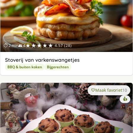
★★★★★
⏱ 2 min
👥 4
4.57 (28)
Stoverij van varkenswangetjes
BBQ & buiten koken
Bijgerechten
Maak favoriet
10
👍