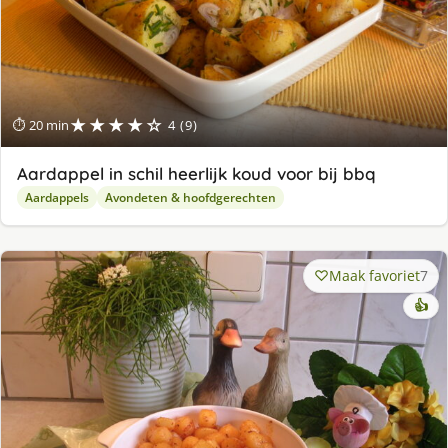
★★★★☆
⏱ 20 min
4 (9)
Aardappel in schil heerlijk koud voor bij bbq
Aardappels
Avondeten & hoofdgerechten
Maak favoriet
7
👍