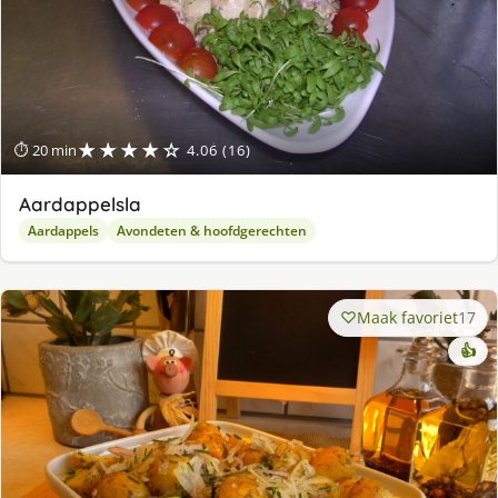
★★★★☆
⏱ 20 min
4.06 (16)
Aardappelsla
Aardappels
Avondeten & hoofdgerechten
Maak favoriet
17
👍