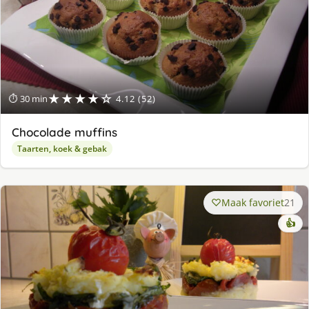
★★★★☆
⏱ 30 min
4.12 (52)
Chocolade muffins
Taarten, koek & gebak
Maak favoriet
21
👍