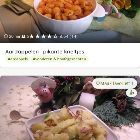
★★★★☆
⏱ 20 min
👥 6
3.64 (14)
Aardappelen : pikante krieltjes
Aardappels
Avondeten & hoofdgerechten
Maak favoriet
11
👍