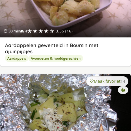
★★★★☆
⏱ 30 min
👥 4
3.56 (16)
Aardappelen gewenteld in Boursin met
ajuinpijpjes
Aardappels
Avondeten & hoofdgerechten
Maak favoriet
14
👍