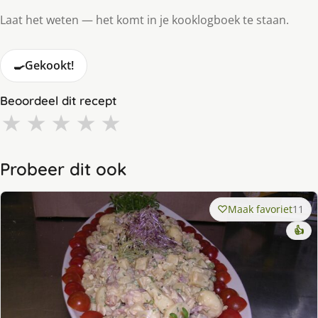
Laat het weten — het komt in je kooklogboek te staan.
🍳
Gekookt!
Beoordeel dit recept
★
★
★
★
★
Probeer dit ook
Maak favoriet
11
👍