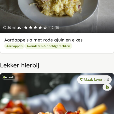
★★★★☆
⏱ 30 min
👥 4
4.2 (5)
Aardappelsla met rode ajuin en eikes
Aardappels
Avondeten & hoofdgerechten
Lekker hierbij
AI-kok
Maak favoriet
6
👍