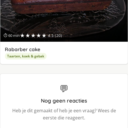
★★★★★
⏱ 60 min
4.5 (20)
Rabarber cake
Taarten, koek & gebak
💬
Nog geen reacties
Heb je dit gemaakt of heb je een vraag? Wees de
eerste die reageert.