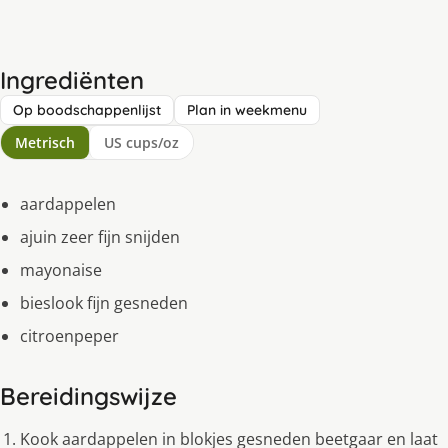
Ingrediënten
Op boodschappenlijst
Plan in weekmenu
Metrisch
US cups/oz
aardappelen
ajuin zeer fijn snijden
mayonaise
bieslook fijn gesneden
citroenpeper
Bereidingswijze
Kook aardappelen in blokjes gesneden beetgaar en laat