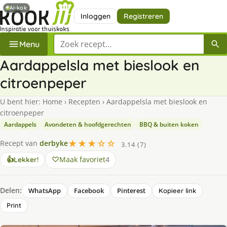
AI-kok
Inloggen
Registreren
Zoek een recept
Menu
Aardappelsla met bieslook en
citroenpeper
U bent hier:
Home
›
Recepten
›
Aardappelsla met bieslook en
citroenpeper
Aardappels
Avondeten & hoofdgerechten
BBQ & buiten koken
★★★☆☆
Recept van
derbyke
3.14 (7)
Maak favoriet
4
👍
Lekker!
Delen:
WhatsApp
Facebook
Pinterest
Kopieer link
Print