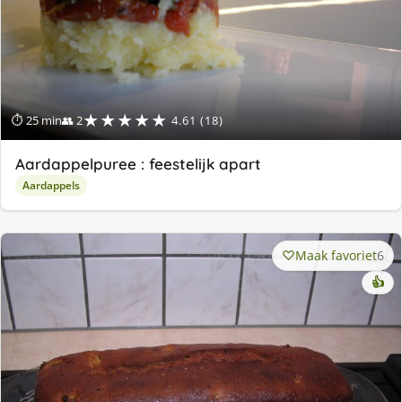
★★★★★
⏱ 25 min
👥 2
4.61 (18)
Aardappelpuree : feestelijk apart
Aardappels
Maak favoriet
6
👍