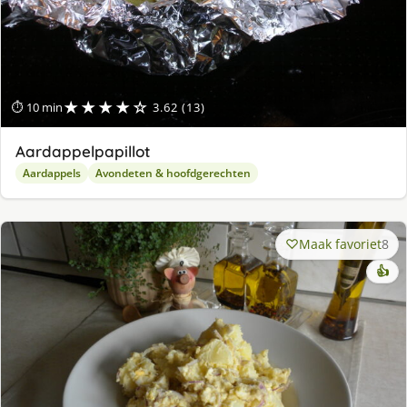
★★★★☆
⏱ 10 min
3.62 (13)
Aardappelpapillot
Aardappels
Avondeten & hoofdgerechten
Maak favoriet
8
👍