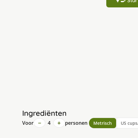
👩‍🍳 St
Ingrediënten
−
+
Voor
4
personen
Metrisch
US cups