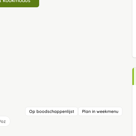
art kookmodus
Op boodschappenlijst
Plan in weekmenu
/oz