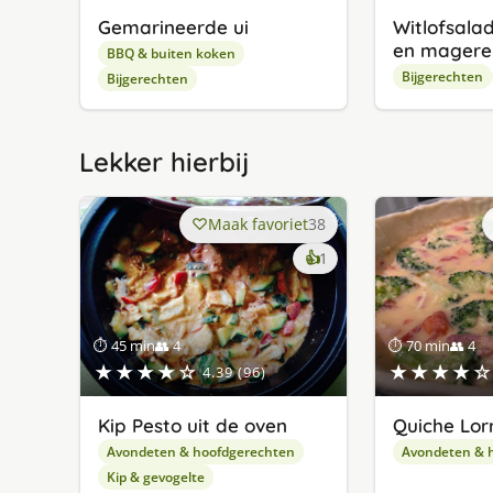
Gemarineerde ui
Witlofsala
en magere
BBQ & buiten koken
Bijgerechten
Bijgerechten
Lekker hierbij
Maak favoriet
38
keer
👍
1
lekker
gevonden
⏱ 45 min
👥 4
⏱ 70 min
👥 4
★★★★☆
★★★★☆
4.39 (96)
Kip Pesto uit de oven
Quiche Lor
Avondeten & hoofdgerechten
Avondeten & 
Kip & gevogelte