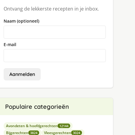
Ontvang de lekkerste recepten in je inbox.
Naam (optioneel)
E-mail
Aanmelden
Populaire categorieën
Avondeten & hoofdgerechten
12144
Bijgerechten
Vleesgerechten
3824
3024