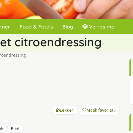
omer
Food & Foto’s
Blog
🎲 Verras me
t citroendressing
roendressing
Maak favoriet
7
👍
Lekker!
nk
Print