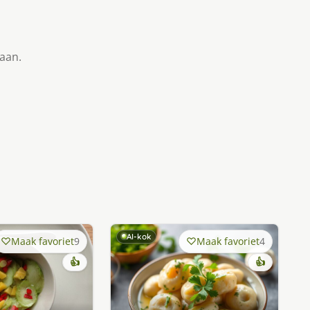
taan.
AI-kok
Maak favoriet
9
Maak favoriet
4
👍
👍