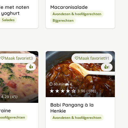
de met noten
Macaronisalade
 yoghurt
Avondeten & hoofdgerechten
Salades
Bijgerechten
Maak favoriet
3
Maak favoriet
91
👍
keer
👍
1
lekker
gevonde
⏱ 60 min
👥 4
★★★★☆
3.96 (108)
4.29 (45)
Babi Pangang à la
raine
Henkie
hoofdgerechten
Avondeten & hoofdgerechten