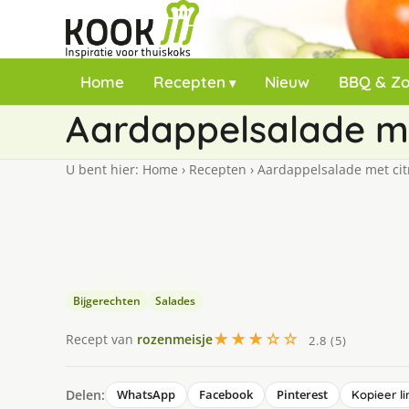
Home
Recepten
Nieuw
BBQ & Z
Aardappelsalade me
U bent hier:
Home
›
Recepten
›
Aardappelsalade met cit
Bijgerechten
Salades
★★★☆☆
Recept van
rozenmeisje
2.8 (5)
Delen:
WhatsApp
Facebook
Pinterest
Kopieer li