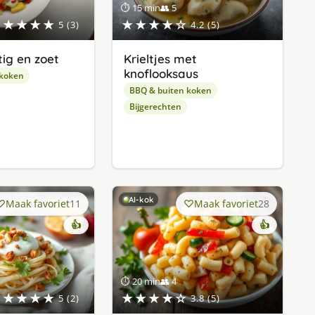
⏱ 15 min
👥 5
★★★★★
★★★★☆
5 (3)
4.2 (5)
tig en zoet
Krieltjes met
knoflooksaus
 koken
BBQ & buiten koken
Bijgerechten
AI-kok
Maak favoriet
11
Maak favoriet
28
👍
👍
⏱ 20 min
👥 4
★★★★★
★★★★☆
5 (2)
3.8 (5)