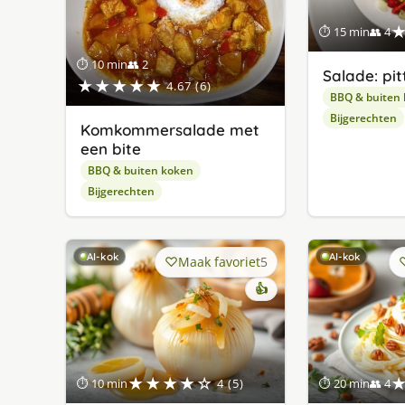
⏱ 15 min
👥 4
⏱ 10 min
👥 2
Salade: pit
★★★★★
4.67 (6)
BBQ & buiten
Bijgerechten
Komkommersalade met
een bite
BBQ & buiten koken
Bijgerechten
AI-kok
AI-kok
Maak favoriet
5
👍
★★★★☆
⏱ 10 min
4 (5)
⏱ 20 min
👥 4