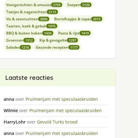
Voorgerechten & amuses
Soepen
2759
2120
Toetjes & nagerechten
2115
Vis & zeevruchten
Borrelhapjes & tapas
2095
2015
Taarten, koek & gebak
1975
BBQ & buiten koken
Pasta & rijst
1434
1419
Groenten
Kip & gevogelte
1312
1297
Salades
Gezonde recepten
1216
1177
Laatste reacties
anna
over
Pruimenjam met speculaaskruiden
Wilmie
over
Pruimenjam met speculaaskruiden
HarryLohr
over
Gevuld Turks brood
anna
over
Pruimenjam met speculaaskruiden