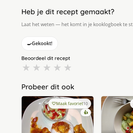
Heb je dit recept gemaakt?
Laat het weten — het komt in je kooklogboek te s
🍳
Gekookt!
Beoordeel dit recept
★
★
★
★
★
Probeer dit ook
Maak favoriet
10
👍