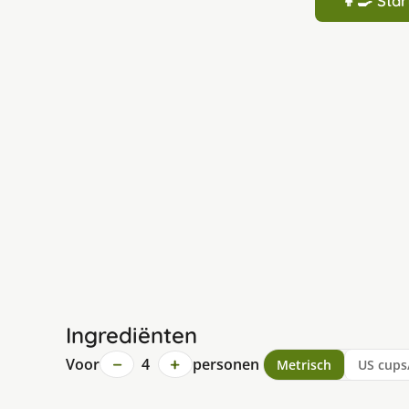
👩‍🍳 St
Ingrediënten
−
+
Voor
4
personen
Metrisch
US cups