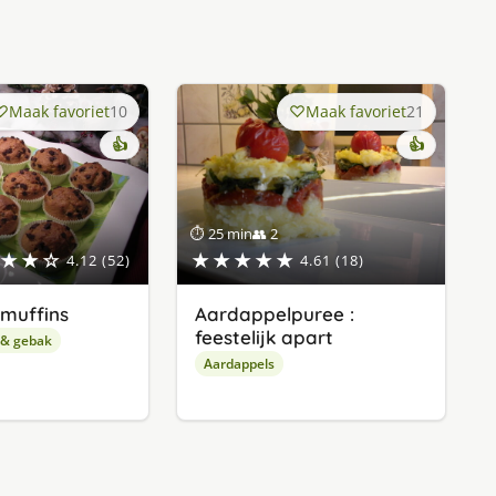
Maak favoriet
10
Maak favoriet
21
👍
👍
⏱ 25 min
👥 2
★★☆
★★★★★
4.12 (52)
4.61 (18)
muffins
Aardappelpuree :
feestelijk apart
 & gebak
Aardappels