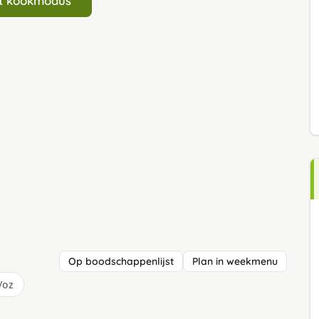
art kookmodus
Op boodschappenlijst
Plan in weekmenu
/oz