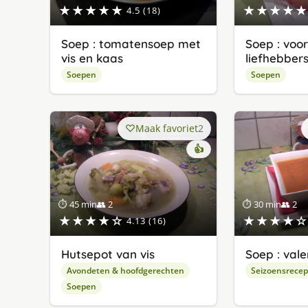
★★★★★
★★★★★
4.5 (18)
Soep : tomatensoep met
Soep : voo
vis en kaas
liefhebber
Soepen
Soepen
Maak favoriet
2
👍
⏱ 45 min
👥 2
⏱ 30 min
👥 2
★★★★☆
★★★★☆
4.13 (16)
Hutsepot van vis
Soep : vale
Avondeten & hoofdgerechten
Seizoensrece
Soepen