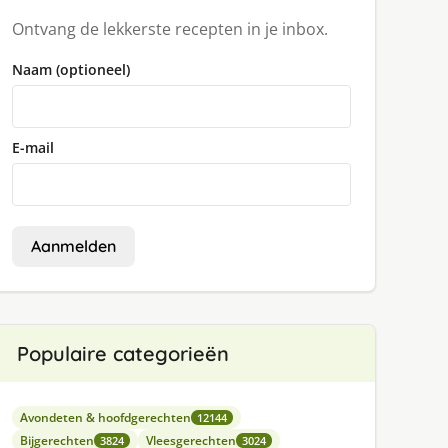
Ontvang de lekkerste recepten in je inbox.
Naam (optioneel)
E-mail
Aanmelden
Populaire categorieën
Avondeten & hoofdgerechten
12144
Bijgerechten
Vleesgerechten
3824
3024