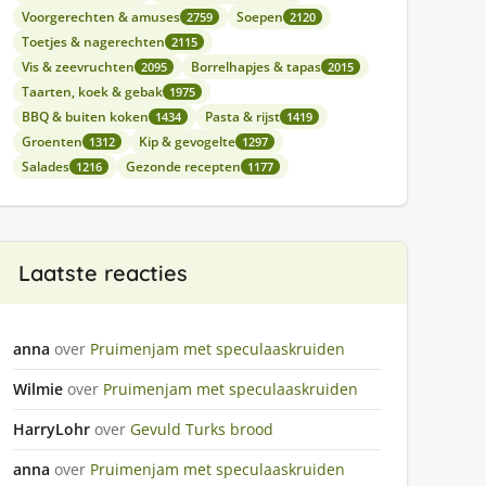
Voorgerechten & amuses
Soepen
2759
2120
Toetjes & nagerechten
2115
Vis & zeevruchten
Borrelhapjes & tapas
2095
2015
Taarten, koek & gebak
1975
BBQ & buiten koken
Pasta & rijst
1434
1419
Groenten
Kip & gevogelte
1312
1297
Salades
Gezonde recepten
1216
1177
Laatste reacties
anna
over
Pruimenjam met speculaaskruiden
Wilmie
over
Pruimenjam met speculaaskruiden
HarryLohr
over
Gevuld Turks brood
anna
over
Pruimenjam met speculaaskruiden