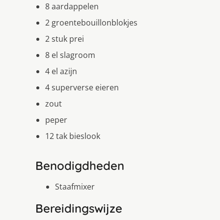
8 aardappelen
2 groentebouillonblokjes
2 stuk prei
8 el slagroom
4 el azijn
4 superverse eieren
zout
peper
12 tak bieslook
Benodigdheden
Staafmixer
Bereidingswijze