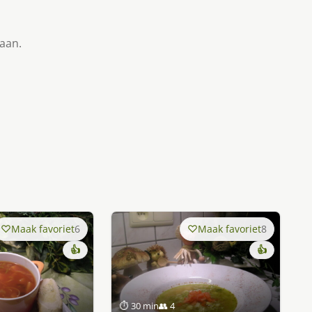
taan.
Maak favoriet
6
Maak favoriet
8
👍
👍
⏱ 30 min
👥 4