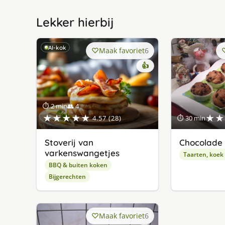
Lekker hierbij
AI-kok
Maak favoriet
6
👍
⏱ 2 min
👥 4
★★★★★
★★
4.57 (28)
⏱ 30 min
Stoverij van
Chocolade 
varkenswangetjes
Taarten, koek
BBQ & buiten koken
Bijgerechten
Maak favoriet
6