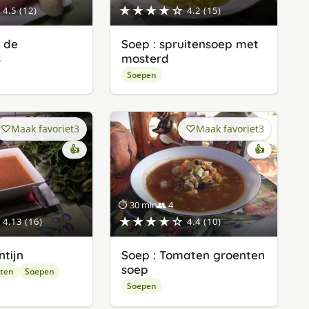
★★★★☆
4.5 (12)
4.2 (15)
r de
Soep : spruitensoep met
s
mosterd
Soepen
Maak favoriet
3
Maak favoriet
3
👍
👍
⏱ 30 min
👥 4
★★★★☆
4.13 (16)
4.4 (10)
ntijn
Soep : Tomaten groenten
soep
pten
Soepen
Soepen