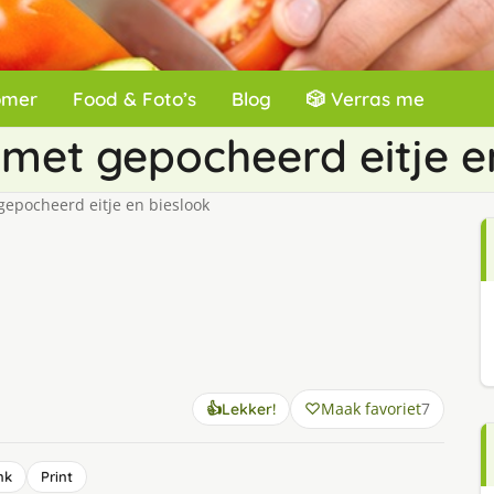
omer
Food & Foto’s
Blog
🎲 Verras me
met gepocheerd eitje e
epocheerd eitje en bieslook
Maak favoriet
7
👍
Lekker!
nk
Print