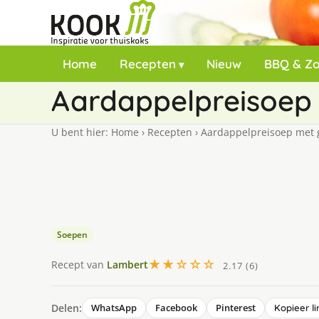
Home
Recepten
Nieuw
BBQ & Z
Aardappelpreisoep 
U bent hier:
Home
›
Recepten
›
Aardappelpreisoep met g
Soepen
★★☆☆☆
Recept van
Lambert
2.17 (6)
Delen:
WhatsApp
Facebook
Pinterest
Kopieer li