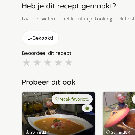
Heb je dit recept gemaakt?
Laat het weten — het komt in je kooklogboek te s
🍳
Gekookt!
Beoordeel dit recept
★
★
★
★
★
Probeer dit ook
Maak favoriet
5
👍
⏱ 30 min
👥 4
⏱ 30 min
👥 4