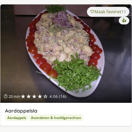
Maak favoriet
11
👍
★★★★☆
⏱ 20 min
4.06 (16)
Aardappelsla
Aardappels
Avondeten & hoofdgerechten