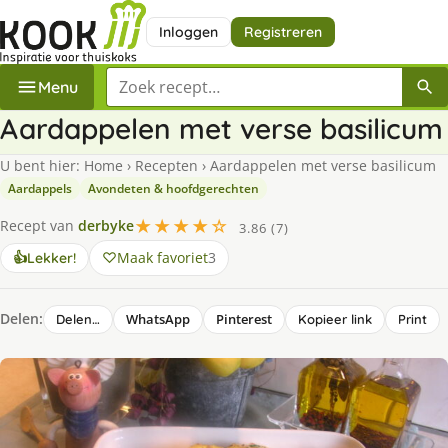
Inloggen
Registreren
Zoek een recept
Menu
Aardappelen met verse basilicum
U bent hier:
Home
›
Recepten
›
Aardappelen met verse basilicum
Aardappels
Avondeten & hoofdgerechten
★★★★☆
Recept van
derbyke
3.86 (7)
Maak favoriet
3
👍
Lekker!
Delen:
WhatsApp
Pinterest
Delen…
Kopieer link
Print