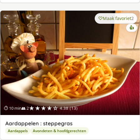
Maak favoriet
2
👍
★★★★☆
⏱ 10 min
👥 2
4.38 (13)
Aardappelen : steppegras
Aardappels
Avondeten & hoofdgerechten