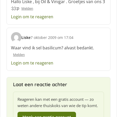
Hallo Liske , bij Oil & Vinigar . Groetjes van ons 3
h
:);):p
Melden
r
e
Login om te reageren
e
f
:
Liske
7 oktober 2009 om 17:04
s
c
Waar vind ik sel basilicum? alvast bedankt.
h
Melden
r
e
Login om te reageren
e
f
:
Laat een reactie achter
Reageren kan met een gratis account — zo
weten andere thuiskoks van wie de tip komt.