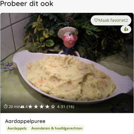
Probeer dit ook
Maak favoriet
2
👍
★★★★☆
⏱ 20 min
👥 4
4.31 (16)
Aardappelpuree
Aardappels
Avondeten & hoofdgerechten