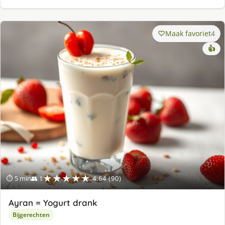
Maak favoriet
4
👍
★★★★★
⏱ 5 min
👥 1
4.64 (90)
Ayran = Yogurt drank
Bijgerechten