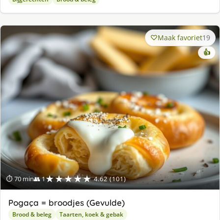
Maak favoriet
19
👍
★★★★★
⏱ 70 min
👥 1
4.62 (101)
Pogaça = broodjes (Gevulde)
Brood & beleg
Taarten, koek & gebak