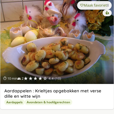
Maak favoriet
8
👍
★★★★☆
⏱ 10 min
👥 2
4.4 (10)
Aardappelen : Krieltjes opgebakken met verse
dille en witte wijn
Aardappels
Avondeten & hoofdgerechten