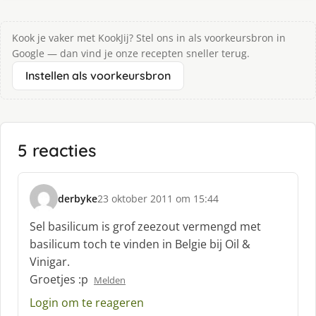
Kook je vaker met KookJij? Stel ons in als voorkeursbron in
Google — dan vind je onze recepten sneller terug.
Instellen als voorkeursbron
5 reacties
derbyke
23 oktober 2011 om 15:44
s
c
Sel basilicum is grof zeezout vermengd met
h
basilicum toch te vinden in Belgie bij Oil &
r
Vinigar.
e
Groetjes :p
e
Melden
f
Login om te reageren
: