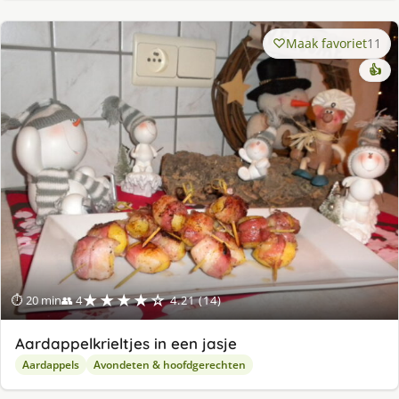
Maak favoriet
11
👍
★★★★☆
⏱ 20 min
👥 4
4.21 (14)
Aardappelkrieltjes in een jasje
Aardappels
Avondeten & hoofdgerechten