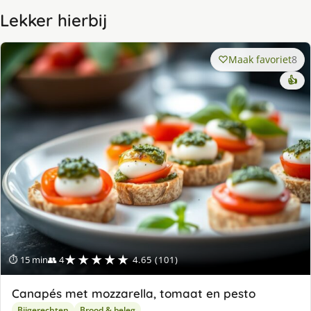
Lekker hierbij
Maak favoriet
8
👍
★★★★★
⏱ 15 min
👥 4
4.65 (101)
Canapés met mozzarella, tomaat en pesto
Bijgerechten
Brood & beleg