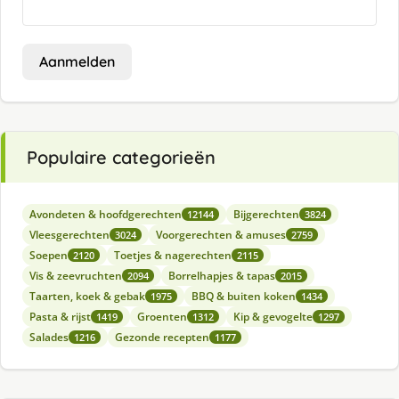
Aanmelden
Populaire categorieën
Avondeten & hoofdgerechten
Bijgerechten
12144
3824
Vleesgerechten
Voorgerechten & amuses
3024
2759
Soepen
Toetjes & nagerechten
2120
2115
Vis & zeevruchten
Borrelhapjes & tapas
2094
2015
Taarten, koek & gebak
BBQ & buiten koken
1975
1434
Pasta & rijst
Groenten
Kip & gevogelte
1419
1312
1297
Salades
Gezonde recepten
1216
1177