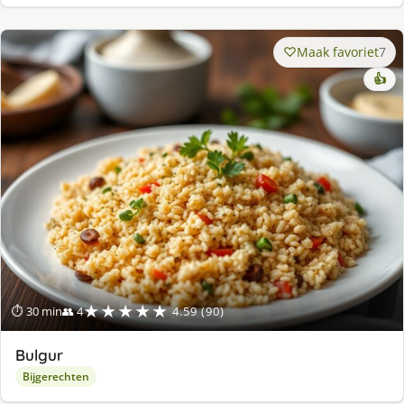
Maak favoriet
7
👍
★★★★★
⏱ 30 min
👥 4
4.59 (90)
Bulgur
Bijgerechten