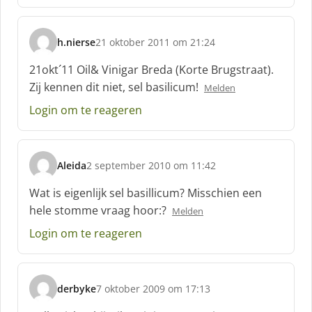
h.nierse
21 oktober 2011 om 21:24
s
c
21okt´11 Oil& Vinigar Breda (Korte Brugstraat).
h
Zij kennen dit niet, sel basilicum!
Melden
r
e
Login om te reageren
e
f
:
Aleida
2 september 2010 om 11:42
s
c
Wat is eigenlijk sel basillicum? Misschien een
h
hele stomme vraag hoor:?
Melden
r
e
Login om te reageren
e
f
:
derbyke
7 oktober 2009 om 17:13
s
c