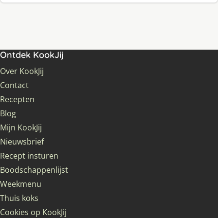
Ontdek KookJij
Over KookJij
Contact
Recepten
Blog
Mijn KookJij
Nieuwsbrief
Recept insturen
Boodschappenlijst
Weekmenu
Thuis koks
Cookies op KookJij