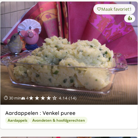
Maak favoriet
1
👍
★★★★☆
⏱ 30 min
👥 4
4.14 (14)
Aardappelen : Venkel puree
Aardappels
Avondeten & hoofdgerechten