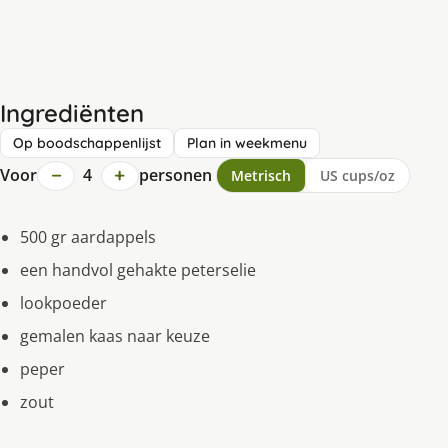
Ingrediënten
Op boodschappenlijst
Plan in weekmenu
−
+
Voor
4
personen
Metrisch
US cups/oz
500 gr aardappels
een handvol gehakte peterselie
lookpoeder
gemalen kaas naar keuze
peper
zout