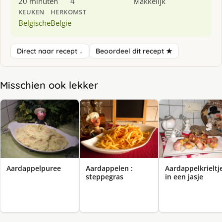
20 minuten
4
Makkelijk
KEUKEN
HERKOMST
Belgische
Belgie
Direct naar recept ↓
Beoordeel dit recept ★
Misschien ook lekker
Aardappelpuree
Aardappelen :
Aardappelkrieltj
steppegras
in een jasje