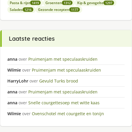
Pasta & rijst
Groenten
Kip & gevogelte
1419
1312
1297
Salades
Gezonde recepten
1216
1177
Laatste reacties
anna
over
Pruimenjam met speculaaskruiden
Wilmie
over
Pruimenjam met speculaaskruiden
HarryLohr
over
Gevuld Turks brood
anna
over
Pruimenjam met speculaaskruiden
anna
over
Snelle courgettesoep met witte kaas
Wilmie
over
Ovenschotel met courgette en tonijn