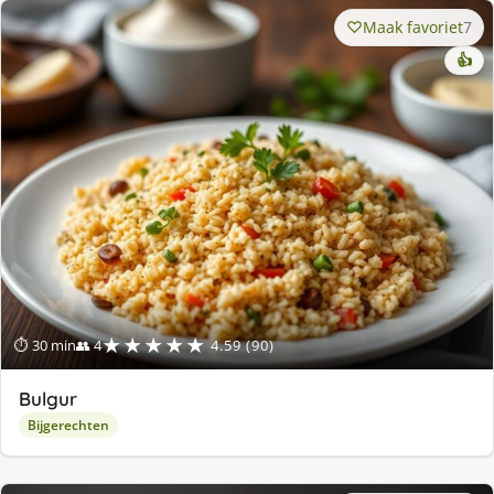
Maak favoriet
7
👍
★★★★★
⏱ 30 min
👥 4
4.59 (90)
Bulgur
Bijgerechten