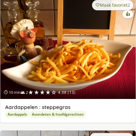
Maak favoriet
2
👍
★★★★☆
⏱ 10 min
👥 2
4.38 (13)
Aardappelen : steppegras
Aardappels
Avondeten & hoofdgerechten