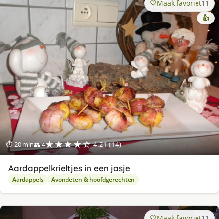
Maak favoriet
11
👍
★★★★☆
⏱ 20 min
👥 4
4.21 (14)
Aardappelkrieltjes in een jasje
Aardappels
Avondeten & hoofdgerechten
Maak favoriet
11