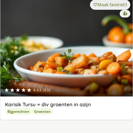
Maak favoriet
3
👍
★★★★★
4.63 (63)
Karisik Tursu = div groenten in azijn
Bijgerechten
Groenten