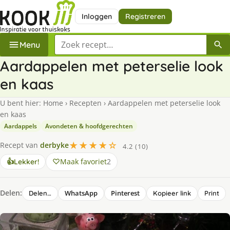
Inloggen
Registreren
Zoek een recept
Menu
Aardappelen met peterselie look
en kaas
U bent hier:
Home
›
Recepten
›
Aardappelen met peterselie look
en kaas
Aardappels
Avondeten & hoofdgerechten
★★★★☆
Recept van
derbyke
4.2 (10)
Maak favoriet
2
👍
Lekker!
Delen:
WhatsApp
Pinterest
Delen…
Kopieer link
Print