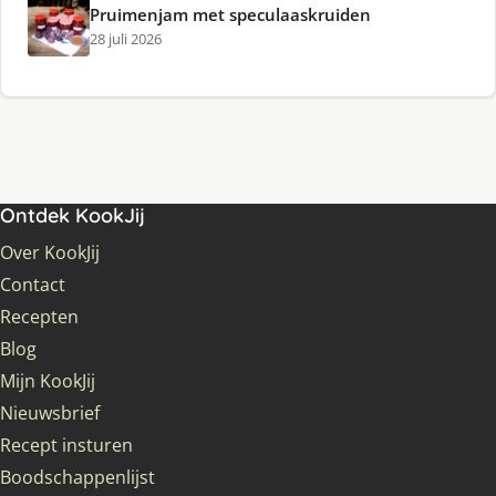
Pruimenjam met speculaaskruiden
28 juli 2026
Ontdek KookJij
Over KookJij
Contact
Recepten
Blog
Mijn KookJij
Nieuwsbrief
Recept insturen
Boodschappenlijst