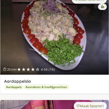
👍
★★★★☆
⏱ 20 min
4.06 (16)
Aardappelsla
Aardappels
Avondeten & hoofdgerechten
Maak favoriet
1