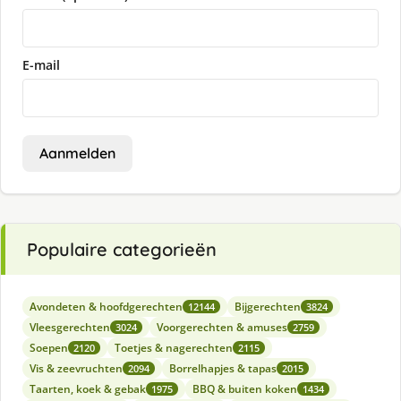
E-mail
Aanmelden
Populaire categorieën
Avondeten & hoofdgerechten
Bijgerechten
12144
3824
Vleesgerechten
Voorgerechten & amuses
3024
2759
Soepen
Toetjes & nagerechten
2120
2115
Vis & zeevruchten
Borrelhapjes & tapas
2094
2015
Taarten, koek & gebak
BBQ & buiten koken
1975
1434