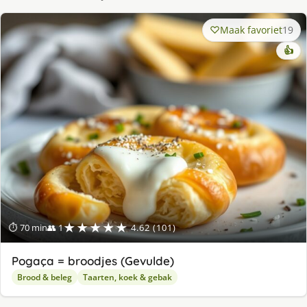
Maak favoriet
19
👍
★★★★★
⏱ 70 min
👥 1
4.62 (101)
Pogaça = broodjes (Gevulde)
Brood & beleg
Taarten, koek & gebak