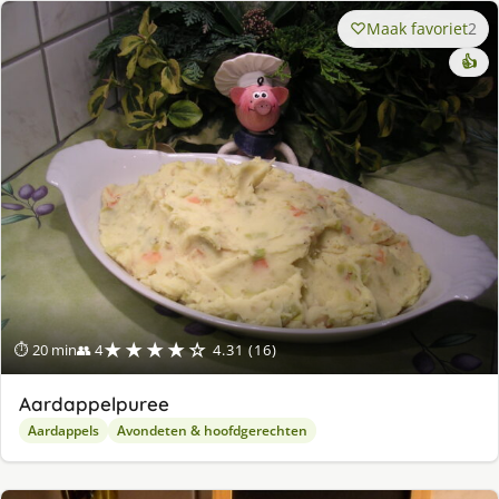
Maak favoriet
2
👍
★★★★☆
⏱ 20 min
👥 4
4.31 (16)
Aardappelpuree
Aardappels
Avondeten & hoofdgerechten