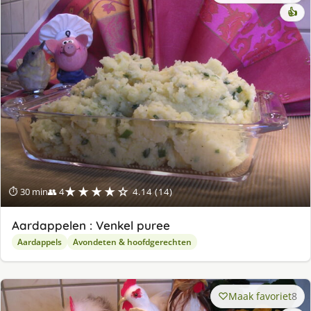
👍
★★★★☆
⏱ 30 min
👥 4
4.14 (14)
Aardappelen : Venkel puree
Aardappels
Avondeten & hoofdgerechten
Maak favoriet
8