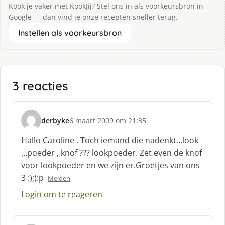
Kook je vaker met KookJij? Stel ons in als voorkeursbron in
Google — dan vind je onze recepten sneller terug.
Instellen als voorkeursbron
3 reacties
derbyke
6 maart 2009 om 21:35
s
c
Hallo Caroline . Toch iemand die nadenkt…look
h
…poeder , knof ??? lookpoeder. Zet even de knof
r
voor lookpoeder en we zijn er.Groetjes van ons
e
3 :);):p
e
Melden
f
Login om te reageren
: