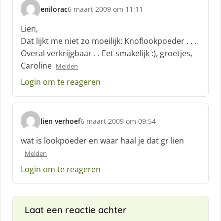
enilorac
6 maart 2009 om 11:11
s
c
Lien,
h
Dat lijkt me niet zo moeilijk: Knoflookpoeder . . .
r
Overal verkrijgbaar . . Eet smakelijk :), groetjes,
e
Caroline
e
Melden
f
Login om te reageren
:
lien verhoef
6 maart 2009 om 09:54
s
c
wat is lookpoeder en waar haal je dat gr lien
h
Melden
r
e
Login om te reageren
e
f
:
Laat een reactie achter