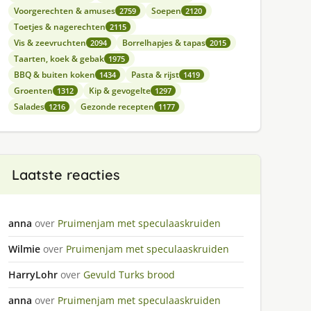
Voorgerechten & amuses
Soepen
2759
2120
Toetjes & nagerechten
2115
Vis & zeevruchten
Borrelhapjes & tapas
2094
2015
Taarten, koek & gebak
1975
BBQ & buiten koken
Pasta & rijst
1434
1419
Groenten
Kip & gevogelte
1312
1297
Salades
Gezonde recepten
1216
1177
Laatste reacties
anna
over
Pruimenjam met speculaaskruiden
Wilmie
over
Pruimenjam met speculaaskruiden
HarryLohr
over
Gevuld Turks brood
anna
over
Pruimenjam met speculaaskruiden