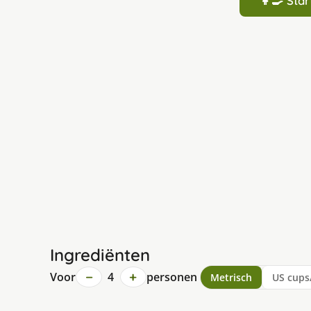
👩‍🍳 St
Ingrediënten
−
+
Voor
4
personen
Metrisch
US cups