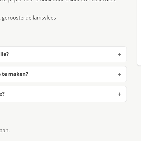
t geroosterde lamsvlees
lle?
e te maken?
e?
taan.