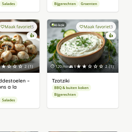
Salades
Bijgerechten
Groenten
AI-kok
Maak favoriet
5
Maak favoriet
3
👍
👍
★★☆☆☆
★★☆☆☆
2 (1)
⏱ 120 min
👥 6
2 (1)
ddestoelen –
Tzatziki
ns a la
BBQ & buiten koken
Bijgerechten
Salades