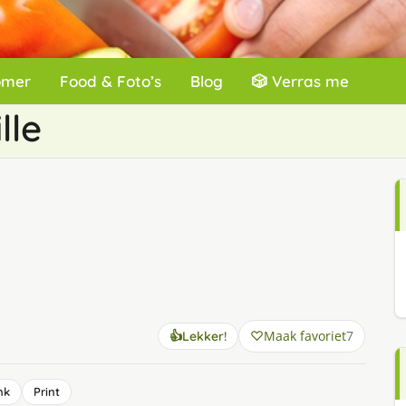
omer
Food & Foto’s
Blog
🎲 Verras me
lle
Maak favoriet
7
👍
Lekker!
nk
Print