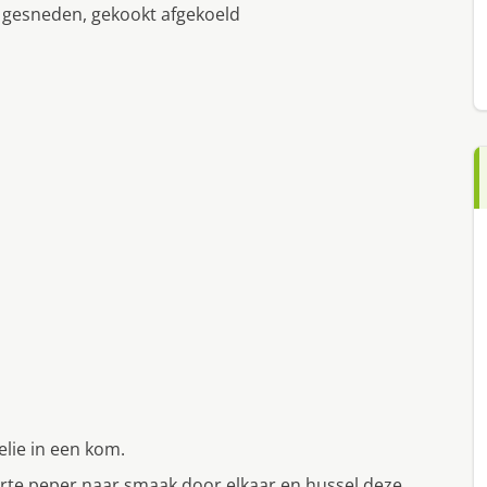
 gesneden, gekookt afgekoeld
elie in een kom.
warte peper naar smaak door elkaar en hussel deze