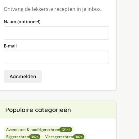
Ontvang de lekkerste recepten in je inbox.
Naam (optioneel)
E-mail
Aanmelden
Populaire categorieën
Avondeten & hoofdgerechten
12144
Bijgerechten
Vleesgerechten
3824
3024