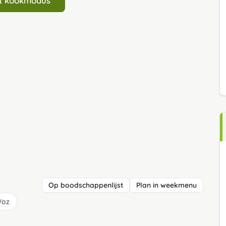
art kookmodus
Op boodschappenlijst
Plan in weekmenu
/oz