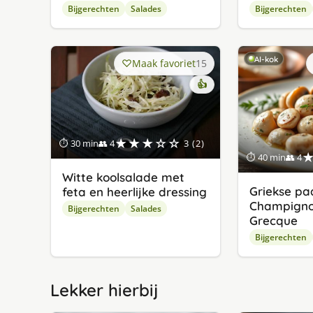
Bijgerechten
Salades
Bijgerechten
AI-kok
Maak favoriet
15
👍
★★★☆☆
⏱ 30 min
👥 4
3 (2)
⏱ 40 min
👥 4
Witte koolsalade met
Griekse pa
feta en heerlijke dressing
Champigno
Bijgerechten
Salades
Grecque
Bijgerechten
Lekker hierbij