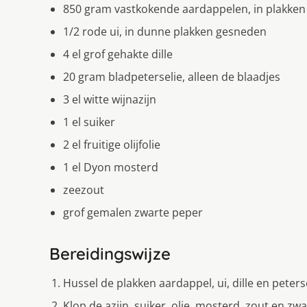
850 gram vastkokende aardappelen, in plakken
1/2 rode ui, in dunne plakken gesneden
4 el grof gehakte dille
20 gram bladpeterselie, alleen de blaadjes
3 el witte wijnazijn
1 el suiker
2 el fruitige olijfolie
1 el Dyon mosterd
zeezout
grof gemalen zwarte peper
Bereidingswijze
Hussel de plakken aardappel, ui, dille en peters
Klop de azijn, suiker, olie, mosterd, zout en z