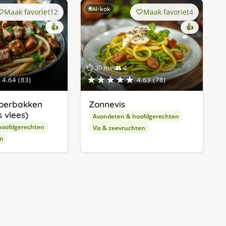
AI-kok
Maak favoriet
12
Maak favoriet
4
👍
👍
⏱ 30 min
👥 4
★★★★★
4.64 (83)
4.63 (78)
oerbakken
Zonnevis
 vlees)
Avondeten & hoofdgerechten
hoofdgerechten
Vis & zeevruchten
en