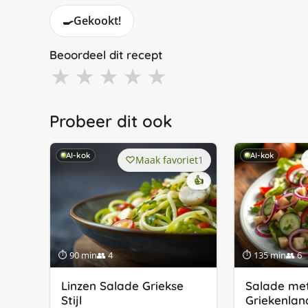
🍳
Gekookt!
Beoordeel dit recept
★
★
★
★
★
Probeer dit ook
AI-kok
AI-kok
Maak favoriet
1
👍
⏱ 90 min
👥 4
⏱ 135 min
👥 6
Linzen Salade Griekse
Salade met
Stijl
Griekenlan