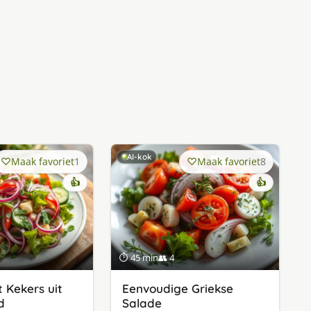
AI-kok
Maak favoriet
1
Maak favoriet
8
👍
👍
⏱ 45 min
👥 4
 Kekers uit
Eenvoudige Griekse
d
Salade