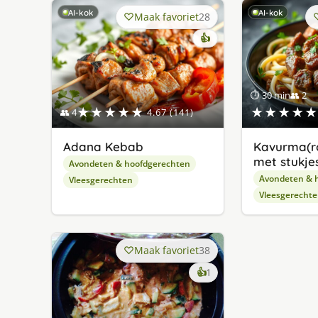
AI-kok
AI-kok
Maak favoriet
28
👍
⏱ 30 min
👥 2
★★★★★
★★★★★
👥 4
4.67 (141)
Adana Kebab
Kavurma(r
met stukjes
Avondeten & hoofdgerechten
Avondeten & 
Vleesgerechten
Vleesgerecht
Maak favoriet
38
keer
👍
1
lekker
gevonden