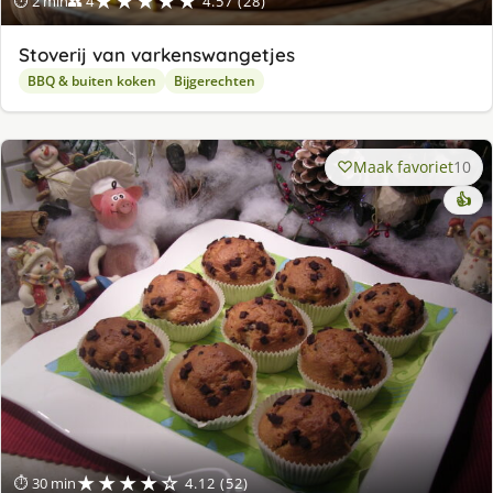
★★★★★
⏱ 2 min
👥 4
4.57 (28)
Stoverij van varkenswangetjes
BBQ & buiten koken
Bijgerechten
Maak favoriet
10
👍
★★★★☆
⏱ 30 min
4.12 (52)