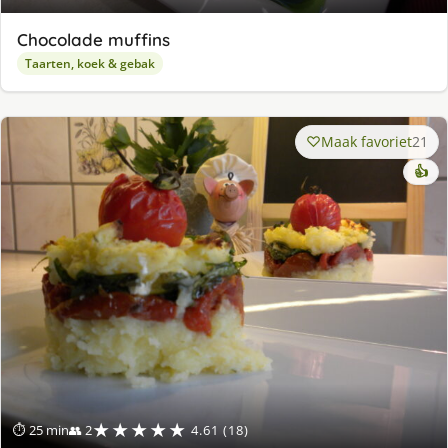
Chocolade muffins
Taarten, koek & gebak
Maak favoriet
21
👍
★★★★★
⏱ 25 min
👥 2
4.61 (18)