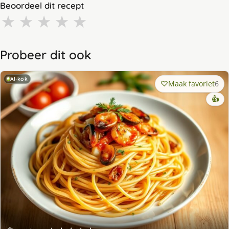
Beoordeel dit recept
★
★
★
★
★
Probeer dit ook
AI-kok
Maak favoriet
6
👍