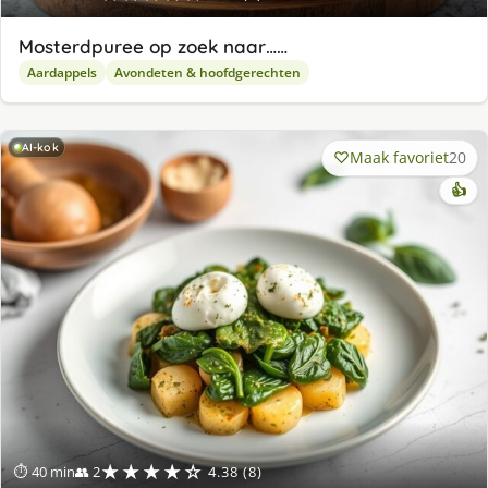
Mosterdpuree op zoek naar……
Aardappels
Avondeten & hoofdgerechten
AI-kok
Maak favoriet
20
👍
★★★★☆
⏱ 40 min
👥 2
4.38 (8)