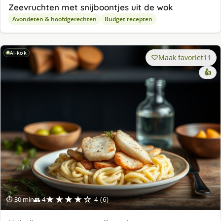
Zeevruchten met snijboontjes uit de wok
Avondeten & hoofdgerechten
Budget recepten
AI-kok
Maak favoriet
11
👍
★★★★☆
⏱ 30 min
👥 4
4 (6)