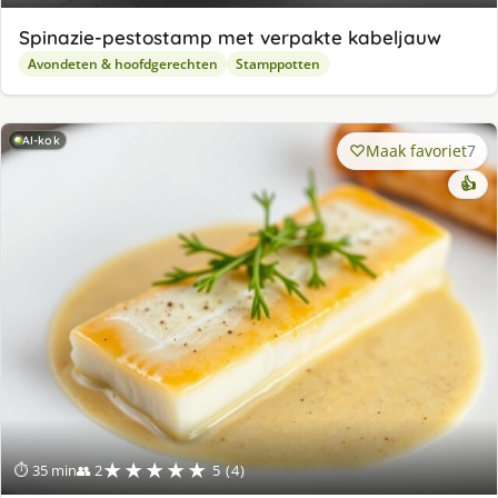
Spinazie-pestostamp met verpakte kabeljauw
Avondeten & hoofdgerechten
Stamppotten
AI-kok
Maak favoriet
7
👍
★★★★★
⏱ 35 min
👥 2
5 (4)