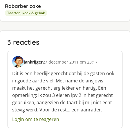
Rabarber cake
Taarten, koek & gebak
3 reacties
jankrijger
27 december 2011 om 23:17
s
c
Dit is een heerlijk gerecht dat bij de gasten ook
h
in goede aarde viel. Met name de ansjovis
r
maakt het gerecht erg lekker en hartig. Eén
e
opmerking: ik zou 3 eieren ipv 2 in het gerecht
e
f
gebruiken, aangezien de taart bij mij niet echt
:
stevig werd. Voor de rest… een aanrader.
Login om te reageren