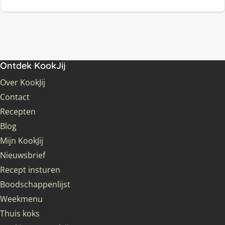
Ontdek KookJij
Over KookJij
Contact
Recepten
Blog
Mijn KookJij
Nieuwsbrief
Recept insturen
Boodschappenlijst
Weekmenu
Thuis koks