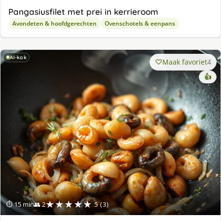
Pangasiusfilet met prei in kerrieroom
Avondeten & hoofdgerechten
Ovenschotels & eenpans
AI-kok
Maak favoriet
4
👍
★★★★★
⏱ 15 min
👥 2
5 (3)