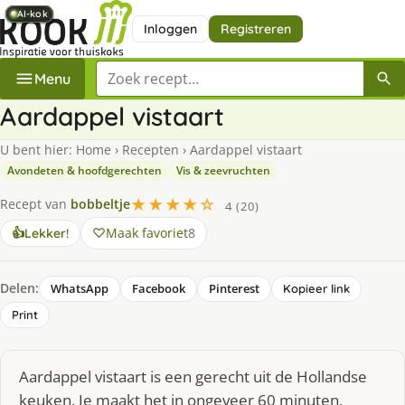
AI-kok
AI-kok
AI-kok
AI-kok
AI-kok
AI-kok
AI-kok
Inloggen
Registreren
Zoek een recept
Menu
Aardappel vistaart
U bent hier:
Home
›
Recepten
›
Aardappel vistaart
Avondeten & hoofdgerechten
Vis & zeevruchten
★★★★☆
Recept van
bobbeltje
4 (20)
Maak favoriet
8
👍
Lekker!
Delen:
WhatsApp
Facebook
Pinterest
Kopieer link
Print
Aardappel vistaart is een gerecht uit de Hollandse
keuken. Je maakt het in ongeveer 60 minuten,