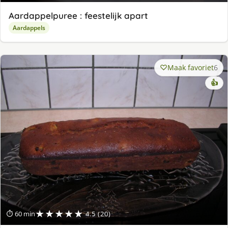
Aardappelpuree : feestelijk apart
Aardappels
Maak favoriet
6
👍
★★★★★
⏱ 60 min
4.5 (20)