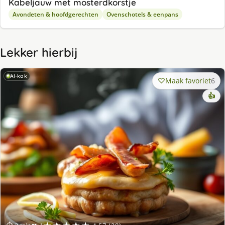
Kabeljauw met mosterdkorstje
Avondeten & hoofdgerechten
Ovenschotels & eenpans
Lekker hierbij
AI-kok
Maak favoriet
6
👍