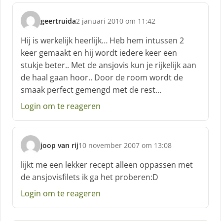
geertruida
2 januari 2010 om 11:42
s
c
Hij is werkelijk heerlijk… Heb hem intussen 2
h
keer gemaakt en hij wordt iedere keer een
r
stukje beter.. Met de ansjovis kun je rijkelijk aan
e
de haal gaan hoor.. Door de room wordt de
e
f
smaak perfect gemengd met de rest…
:
Login om te reageren
joop van rij
10 november 2007 om 13:08
s
c
lijkt me een lekker recept alleen oppassen met
h
de ansjovisfilets ik ga het proberen:D
r
e
Login om te reageren
e
f