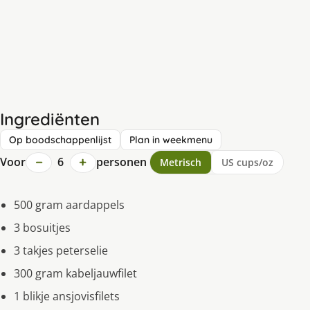
Ingrediënten
Op boodschappenlijst
Plan in weekmenu
−
+
Voor
6
personen
Metrisch
US cups/oz
500 gram aardappels
3 bosuitjes
3 takjes peterselie
300 gram kabeljauwfilet
1 blikje ansjovisfilets