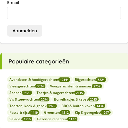
E-mail
Aanmelden
Populaire categorieën
Avondeten & hoofdgerechten
Bijgerechten
12144
3824
Vleesgerechten
Voorgerechten & amuses
3024
2759
Soepen
Toetjes & nagerechten
2120
2115
Vis & zeevruchten
Borrelhapjes & tapas
2094
2015
Taarten, koek & gebak
BBQ & buiten koken
1975
1434
Pasta & rijst
Groenten
Kip & gevogelte
1419
1312
1297
Salades
Gezonde recepten
1216
1177