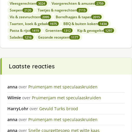
Vleesgerechten
Voorgerechten & amuses
3024
2759
Soepen
Toetjes & nagerechten
2120
2115
Vis & zeevruchten
Borrelhapjes & tapas
2095
2015
Taarten, koek & gebak
BBQ & buiten koken
1975
1434
Pasta & rijst
Groenten
Kip & gevogelte
1419
1312
1297
Salades
Gezonde recepten
1216
1177
Laatste reacties
anna
over
Pruimenjam met speculaaskruiden
Wilmie
over
Pruimenjam met speculaaskruiden
HarryLohr
over
Gevuld Turks brood
anna
over
Pruimenjam met speculaaskruiden
anna
over
Snelle courgettesoep met witte kaas