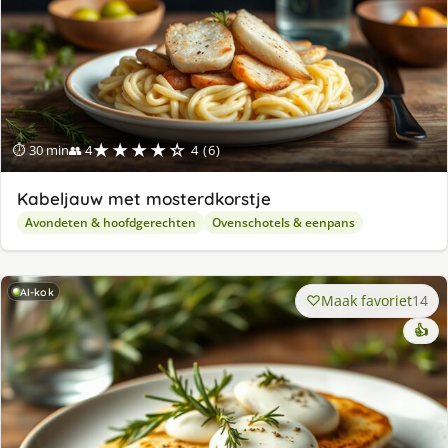
★★★★☆
⏱ 30 min
👥 4
4 (6)
Kabeljauw met mosterdkorstje
Avondeten & hoofdgerechten
Ovenschotels & eenpans
AI-kok
Maak favoriet
14
👍