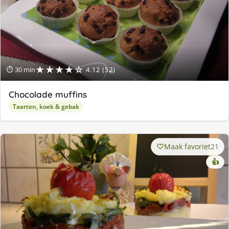
★★★★☆
⏱ 30 min
4.12 (52)
Chocolade muffins
Taarten, koek & gebak
Maak favoriet
21
👍