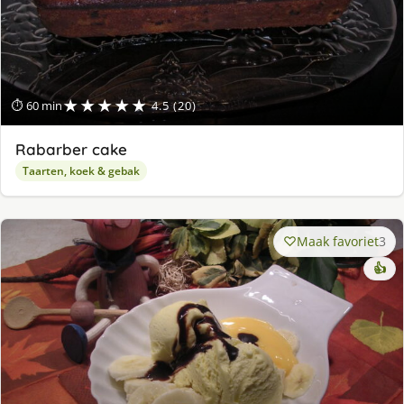
★★★★★
⏱ 60 min
4.5 (20)
Rabarber cake
Taarten, koek & gebak
Maak favoriet
3
👍