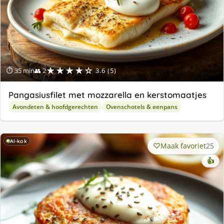
★★★★☆
⏱ 35 min
👥 2
3.6 (5)
Pangasiusfilet met mozzarella en kerstomaatjes
Avondeten & hoofdgerechten
Ovenschotels & eenpans
AI-kok
Maak favoriet
25
👍