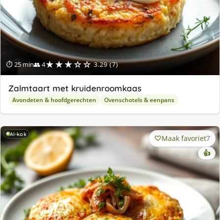
★★★☆☆
⏱ 25 min
👥 4
3.29 (7)
Zalmtaart met kruidenroomkaas
Avondeten & hoofdgerechten
Ovenschotels & eenpans
AI-kok
Maak favoriet
7
👍