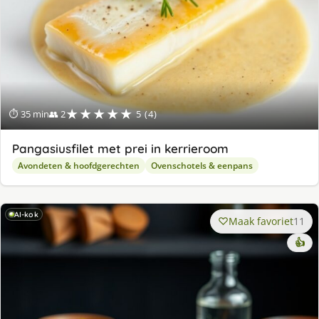
★★★★★
⏱ 35 min
👥 2
5 (4)
Pangasiusfilet met prei in kerrieroom
Avondeten & hoofdgerechten
Ovenschotels & eenpans
AI-kok
Maak favoriet
11
👍