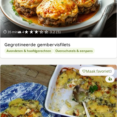
★★★☆☆
⏱ 35 min
👥 4
3.2 (5)
Gegratineerde gembervisfilets
Avondeten & hoofdgerechten
Ovenschotels & eenpans
Maak favoriet
0
👍