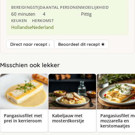
BEREIDINGSTIJD
AANTAL PERSONEN
MOEILIJKHEID
60 minuten
4
Pittig
KEUKEN
HERKOMST
Hollandse
Nederland
Direct naar recept ↓
Beoordeel dit recept ★
Misschien ook lekker
Pangasiusfilet met
Kabeljauw met
Pangasiusfilet m
prei in kerrieroom
mosterdkorstje
mozzarella en
kerstomaatjes