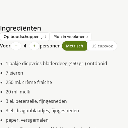
Ingrediënten
Op boodschappenlijst
Plan in weekmenu
−
+
Voor
4
personen
Metrisch
US cups/oz
1 pakje diepvries bladerdeeg (450 gr.) ontdooid
7 eieren
250 ml. crème fraîche
20 ml. melk
3 el. peterselie, fijngesneden
3 el. dragonblaadjes, fijngesneden
peper, versgemalen