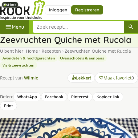
AI-kok
AI-kok
AI-kok
AI-kok
AI-kok
Inloggen
Registreren
Zoek een recept
Menu
Zeevruchten Quiche met Rucola
U bent hier:
Home
›
Recepten
›
Zeevruchten Quiche met Rucola
Avondeten & hoofdgerechten
Ovenschotels & eenpans
Vis & zeevruchten
Maak favoriet
0
Recept van
Wilmie
👍
Lekker!
Delen:
WhatsApp
Facebook
Pinterest
Kopieer link
Print