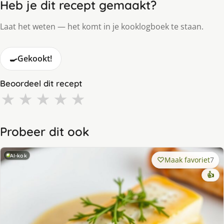
Heb je dit recept gemaakt?
Laat het weten — het komt in je kooklogboek te staan.
🍳
Gekookt!
Beoordeel dit recept
★
★
★
★
★
Probeer dit ook
AI-kok
Maak favoriet
7
👍