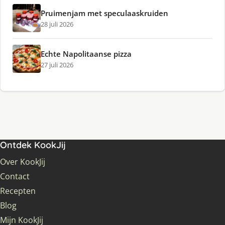
Pruimenjam met speculaaskruiden
28 juli 2026
Echte Napolitaanse pizza
27 juli 2026
Ontdek KookJij
Over KookJij
Contact
Recepten
Blog
Mijn KookJij