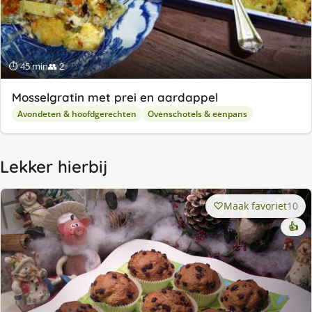
⏱ 45 min
👥 2
Mosselgratin met prei en aardappel
Avondeten & hoofdgerechten
Ovenschotels & eenpans
Lekker hierbij
Maak favoriet
10
👍