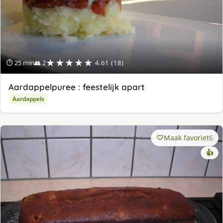
★★★★★
⏱ 25 min
👥 2
4.61 (18)
Aardappelpuree : feestelijk apart
Aardappels
Maak favoriet
6
👍