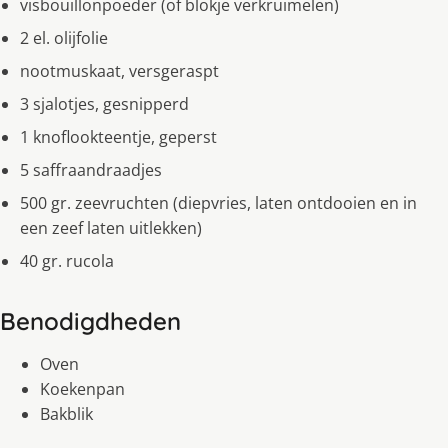
visbouillonpoeder (of blokje verkruimelen)
2 el. olijfolie
nootmuskaat, versgeraspt
3 sjalotjes, gesnipperd
1 knoflookteentje, geperst
5 saffraandraadjes
500 gr. zeevruchten (diepvries, laten ontdooien en in
een zeef laten uitlekken)
40 gr. rucola
Benodigdheden
Oven
Koekenpan
Bakblik